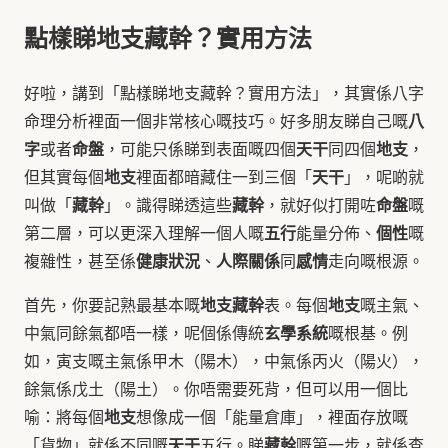
點樣睇地支藏幹？實用方法
好啦，講到「點樣睇地支藏幹？實用方法」，其實係八字
八
命理分析裡面一個非常核心嘅技巧。好多朋友睇自己嘅
字
命盤
天干
地支
或者
，可能只係睇到表面嘅四個
同四個
，
地支
天干
但其實每個
裡面都暗藏住一到三個「
」，呢啲就
藏幹
藏幹
命盤
叫做「
」。識得睇透這些
，就好似打開咗
嘅
五行
個性
第二層，可以更深入理解一個人嘅
能量分佈、
嘅
健康狀況
人際關係
感情
複雜性，甚至係
、
同
走向嘅根源。
地支藏幹
地支
首先，你要記熟最基本嘅
表。每個
嘅主氣、
玄學系統
中氣同餘氣都唔一樣，呢個係傳統
嘅根基。例
如，寅支嘅主氣係甲木（陽木），中氣係丙火（陽火），
餘氣係戊土（陽土）。你唔需要死背，但可以用一個比
地支
喻：將每個
想像成一個「能量倉庫」，裡面存放嘅
天干
藏幹
「貨物」就係不同嘅
五行。睇
嘅第一步，就係查