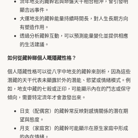
流年地支的藏幹若與命盤天干相合相沖，會引發明
顯吉凶事件。
大運地支的藏幹能量持續時間長，對人生長期方向
有塑造作用。
透過分析藏幹互動，可以預測能量變化並提供相應
的生活建議。
如何從藏幹睇個人嘅隱藏性格？
個人隱藏性格可以從八字中地支的藏幹來剖析，因為這些
潛藏的天干代表未顯露於外的潛能、慾望或情緒模式。例
如，地支中藏的七殺或正印，可能顯示內在的鬥志或保守
傾向，需要特定流年才會激發出來。
日支（配偶宮）的藏幹常反映對感情關係的潛在期
望與態度。
月支（家庭宮）的藏幹可能顯示在原生家庭中形成
的內在情緒。