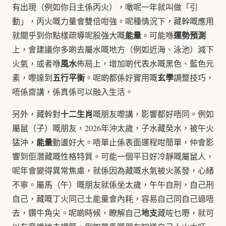
有出現（例如你日主係丙火），噉呢一年就叫做「引
動」，丙火嘅力量會雙倍咁強。呢種情況下，藏幹嘅應用
能量
運勢預測
就關乎到你點樣疏導呢股強大嘅
。可能喺
上，會建議你多啲去屬水嘅地方（例如近海、泳池）減下
風水
火氣，或者喺
佈局上，增加啲代表水嘅黑色、藍色元
五行平衡
玄學
素，嚟達到
。呢啲都係好實用嘅
調整技巧，
唔係齋講，係真係可以融入生活。
十二生肖
另外，藏幹對
嘅朋友嚟講，影響都好唔同。例如
屬鼠（子）嘅朋友，2026年沖太歲，子水藏癸水，被午火
能量
猛沖，
動盪好大。唔單止係表面運程咁簡單，仲會影
響到佢潛藏嘅性格特質。可能一個平日好冷靜嘅屬鼠人，
呢年會變得異常焦慮，就係因為藏嘅水氣被火蒸發，心緒
不寧。屬馬（午）嘅朋友就係坐太歲，午午自刑，自己刑
自己，藏嘅丁火同己土能量會內耗，容易自己同自己過唔
地支
去，鑽牛角尖。呢啲時候，瞭解自己
藏咗乜嘢，就可