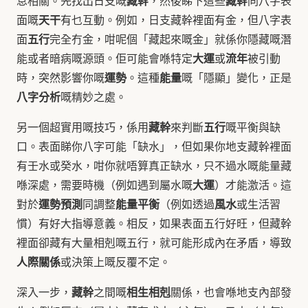
藏幹
藏幹
息相關。先找出日支嘅
，然後睇下這些
同八字表
天干
面嘅
有乜互動。例如，日支藏幹裡面有金，但八字表
五行
面
完全冇金，咁呢個「藏起來嘅金」就係你隱藏嘅潛
大運
流年
能或者暗病嘅源頭。佢可能會喺特定
或
被引動
運勢
能量
時，突然影響你嘅
。這種
嘅「隱顯」變化，正是
八字分析
嘅精妙之處。
藏幹
五行
另一個超實用嘅技巧，係用
來判斷
嘅平衡與缺
口。表面睇你八字可能「缺水」，但如果你地支藏幹裡面
有壬水或癸水，咁你就唔算真正缺水，只不過水嘅能量藏
大運
喺深處，需要時機（例如遇到屬水嘅
）才能激活。這
運勢預測
能量平衡
風水
對於
同調整
（例如透過
或生活習
慣）有好大指導意義。相反，如果表面五行好旺，但藏幹
裡面卻藏有大量相剋嘅五行，就可能形成內在矛盾，導致
人際關係
或決策上嘅反覆不定。
藏幹
相生相剋
深入一步，
之間嘅
關係，也會喺地支內部發