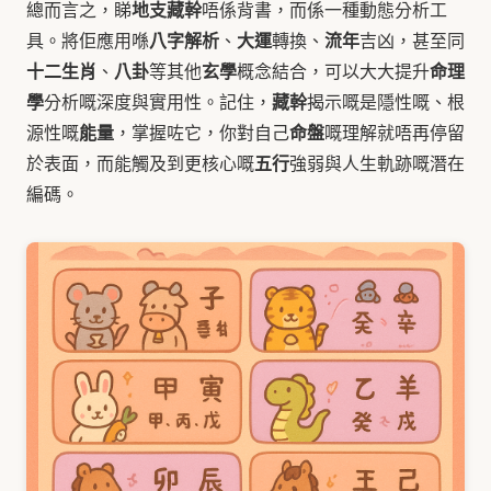
地支藏幹
總而言之，睇
唔係背書，而係一種動態分析工
八字解析
大運
流年
具。將佢應用喺
、
轉換、
吉凶，甚至同
十二生肖
八卦
玄學
命理
、
等其他
概念結合，可以大大提升
學
藏幹
分析嘅深度與實用性。記住，
揭示嘅是隱性嘅、根
能量
命盤
源性嘅
，掌握咗它，你對自己
嘅理解就唔再停留
五行
於表面，而能觸及到更核心嘅
強弱與人生軌跡嘅潛在
編碼。