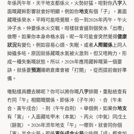
八字
年係丙午年，天干地支都係火，火勢好猛，咁對你
入
地支
面嘅藏幹影響就會好明顯。例如你
有個「子」，裏面
藏嘅係癸水，平時可能唔覺眼，但一到2026年丙午，午火
沖子水，仲要係水火交戰，咁樣就會逼到個癸水「出嚟」
健康
做嘢。如果你本身命格水弱，呢一年可能會突然覺得
狀況
人際關係
有變化，例如容易心煩、失眠，或者
上同人
拗撬多咗，原因就係藏嘅水氣被火激到，但又唔夠力，形
成一種失衡嘅狀態。所以，2026年應用藏幹嘅第一個要
預測
訣，就係要
邊啲倉庫會被「打開」，從而提前做好準
備。
八字
噉點樣具體去睇呢？你可以將你嘅
排開，重點檢查有
冇同「午」相關嘅關係，即係沖（子午沖）、合（午未
地支
合、寅午戌合）、刑（午午自刑）。舉個例，如果你
有「寅」，入面藏咗甲木（本氣）、丙火（中氣）同戊土
（餘氣）。2026年流年地支「午」一嚟到，就會同你個
寅午戌合火局
「寅」半合火局，即係
少咗個「戌」都會加