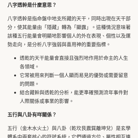
八字透幹是什麼意思？
八字透幹是指命盤中地支所藏的天干，同時出現在天干部
分，使其能量由「隱藏」轉為「顯露」。這種情況意味著
該種五行能量會明顯地影響個人的外在表現、個性以及運
勢走向，是分析八字強弱與喜用神的重要指標。
透乾的天干能量會直接且強烈地作用於命主的人生
各領域。
它常被用來判斷一個人顯而易見的優勢或需要留意
的問題。
結合藏幹與透乾的分析，能更準確預測流年事件對
人際關係或事業的影響。
五行與八卦有咩關係？
五行（金木水火土）與八卦（乾坎艮震巽離坤兌）是玄學
體系中兩套核心的符號系統，它們通過方位、屬性相互連