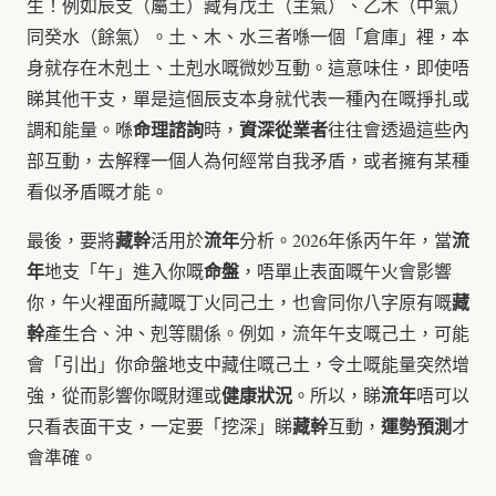
生！例如辰支（屬土）藏有戊土（主氣）、乙木（中氣）
同癸水（餘氣）。土、木、水三者喺一個「倉庫」裡，本
身就存在木剋土、土剋水嘅微妙互動。這意味住，即使唔
睇其他干支，單是這個辰支本身就代表一種內在嘅掙扎或
命理諮詢
資深從業者
調和能量。喺
時，
往往會透過這些內
部互動，去解釋一個人為何經常自我矛盾，或者擁有某種
看似矛盾嘅才能。
藏幹
流年
流
最後，要將
活用於
分析。2026年係丙午年，當
年
命盤
地支「午」進入你嘅
，唔單止表面嘅午火會影響
藏
你，午火裡面所藏嘅丁火同己土，也會同你八字原有嘅
幹
產生合、沖、剋等關係。例如，流年午支嘅己土，可能
會「引出」你命盤地支中藏住嘅己土，令土嘅能量突然增
健康狀況
流年
強，從而影響你嘅財運或
。所以，睇
唔可以
藏幹
運勢預測
只看表面干支，一定要「挖深」睇
互動，
才
會準確。