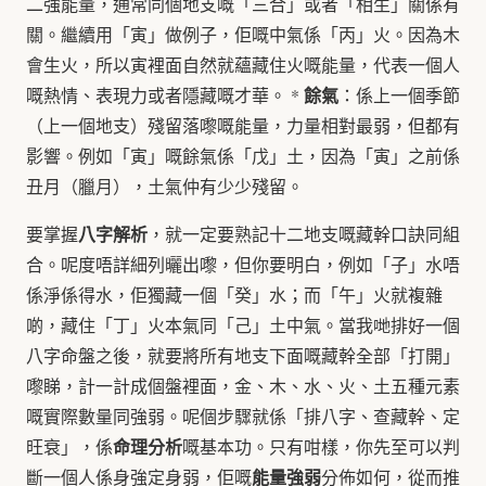
二強能量，通常同個地支嘅「三合」或者「相生」關係有
關。繼續用「寅」做例子，佢嘅中氣係「丙」火。因為木
會生火，所以寅裡面自然就蘊藏住火嘅能量，代表一個人
餘氣
嘅熱情、表現力或者隱藏嘅才華。 *
：係上一個季節
（上一個地支）殘留落嚟嘅能量，力量相對最弱，但都有
影響。例如「寅」嘅餘氣係「戊」土，因為「寅」之前係
丑月（臘月），土氣仲有少少殘留。
八字解析
要掌握
，就一定要熟記十二地支嘅藏幹口訣同組
合。呢度唔詳細列曬出嚟，但你要明白，例如「子」水唔
係淨係得水，佢獨藏一個「癸」水；而「午」火就複雜
啲，藏住「丁」火本氣同「己」土中氣。當我哋排好一個
八字命盤之後，就要將所有地支下面嘅藏幹全部「打開」
嚟睇，計一計成個盤裡面，金、木、水、火、土五種元素
嘅實際數量同強弱。呢個步驟就係「排八字、查藏幹、定
命理分析
旺衰」，係
嘅基本功。只有咁樣，你先至可以判
能量強弱
斷一個人係身強定身弱，佢嘅
分佈如何，從而推