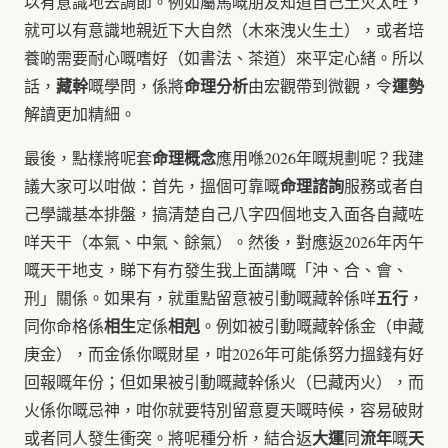
以有意識地去調節。例如屬馬嘅朋友知道自己土火太旺，
就可以有意識地親近下大自然（木來洩火生土），或者培
養啲需要耐心嘅嗜好（如書法、茶道）來平定心緒。所以
藏幹
命理分析
運勢
話，
嘅學問，係將
由宏觀帶到微觀，令
解讀更加精細。
命理概念
最後，點樣將呢套
應用喺2026年嘅規劃呢？我建
命理諮詢
議大家可以咁做：首先，搵個可靠嘅
服務或者自
己學識基本排盤，搞清楚自己八字四個地支入面各自藏咗
咩天干（本氣、中氣、餘氣）。然後，對應返2026年丙午
嘅天干地支，睇下有冇發生我上面講嘅「沖、合、會、
五行
刑」關係。如果有，就重點留意被引動嘅藏幹係咩
，
相生
相剋
同你命格係
定係
。例如被引動嘅藏幹係金（申藏
庚金），而金係你嘅財星，咁2026年可能係努力搵錢有好
回報嘅年份；但如果被引動嘅藏幹係火（巳藏丙火），而
火係你嘅忌神，咁你就要特別留意夏天嘅時候，容易破財
大運
流年
天
或者同人發生衝突。將呢種分析，結合返
同
嘅