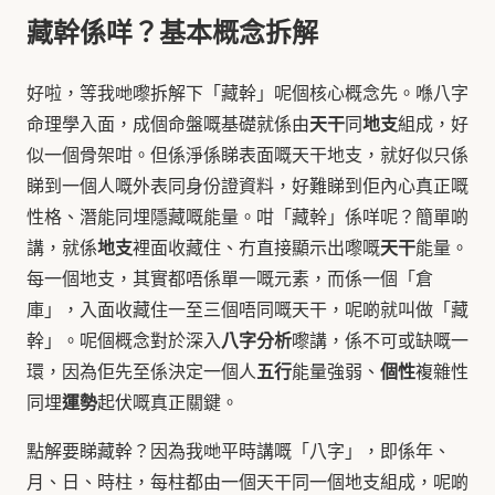
藏幹係咩？基本概念拆解
好啦，等我哋嚟拆解下「藏幹」呢個核心概念先。喺八字
天干
地支
命理學入面，成個命盤嘅基礎就係由
同
組成，好
似一個骨架咁。但係淨係睇表面嘅天干地支，就好似只係
睇到一個人嘅外表同身份證資料，好難睇到佢內心真正嘅
性格、潛能同埋隱藏嘅能量。咁「藏幹」係咩呢？簡單啲
地支
天干
講，就係
裡面收藏住、冇直接顯示出嚟嘅
能量。
每一個地支，其實都唔係單一嘅元素，而係一個「倉
庫」，入面收藏住一至三個唔同嘅天干，呢啲就叫做「藏
八字分析
幹」。呢個概念對於深入
嚟講，係不可或缺嘅一
五行
個性
環，因為佢先至係決定一個人
能量強弱、
複雜性
運勢
同埋
起伏嘅真正關鍵。
點解要睇藏幹？因為我哋平時講嘅「八字」，即係年、
月、日、時柱，每柱都由一個天干同一個地支組成，呢啲