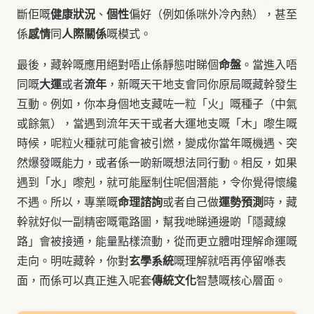
健康狀況
個性
斷佢嘅
、
偏好（例如係咪外冷內熱），甚至
感情
人際關係
係
同
嘅模式。
命盤
最後，藏幹嘅應用絕對唔止係靜態咁睇個
。當進入唔
大運
流年
同嘅
或者
，新嘅天干地支會同你原局嘅藏幹發生
互動。例如，你本身個地支藏咗一粒「火」嘅種子（中氣
或餘氣），當遇到流年天干或者大運地支嘅「木」嚟生嘅
時候，呢粒火種就可能會被引燃，變成你當年嘅機遇、突
然爆發嘅能力，或者係一啲新嘅想法同行動。相反，如果
遇到「水」嚟剋，就可能壓制住呢個潛能，令你覺得懷纔
命理諮詢
運勢預測
不遇。所以，專業嘅
或者自己做
時，藏
幹就好似一副精密嘅電路圖，幫我哋睇通邊啲「隱藏線
路」會被接通，能量點樣流動，從而更立體咁理解命運嘅
玄學系統
走向。明咗藏幹，你對
嘅理解就唔再停留喺表
傳統文化
面，而係可以真正進入呢套
智慧嘅核心層面。