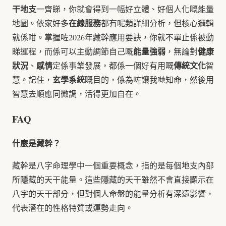
干地支
一齊睇，你就會得到一幅好立體、好個人化嘅能量
在線服務
地圖。依家好多
都有呢類詳細分析，但核心邏輯
就係咁。掌握咗2026年藏幹應用要訣，你就不單止係被動
能量強弱
健康
睇運程，而係可以主動調節自己嘅
，無論對
狀況
感情
傳統文化
、
定係事業發展，都係一個好有用嘅
智
玄學系統
慧。記住，
嘅目的，係為咗讓我哋知命，然後用
智慧去順應同微調，活得更加自在。
FAQ
什麼是藏幹？
藏幹是八字命理學中一個重要概念，指的是每個地支內部
所隱藏的天干能量。這些隱藏的天干雖然不會直接顯示在
八字的天干部分，但對個人命盤的能量分析有深遠影響，
代表潛在的性格特質或運勢走向。