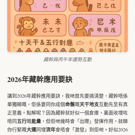
藏幹與丙午年運勢互動
2026年藏幹應用要訣
講到2026年藏幹應用要訣，我哋首先要搞清楚，藏幹唔係
命盤
天干地支
單獨睇嘅，佢係要同你成個
嘅
互動先至有真
正意義。點解呢？因為藏幹就好似一個倉庫，裏面收埋咗
五行
能量
唔同
嘅
，但佢哋幾時會「出嚟」發揮作用，就睇
大運
流年
你行緊嘅
同埋
會唔會「激發」到佢哋。好似2026