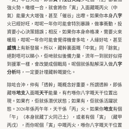
強火勢。噉樣一合，就會將你「寅」入面藏嘅丙火（中
八字
氣）能量大大增強，甚至「催谷」出嚟。如果你本身
火已經好旺，咁呢一年你可能會特別暴躁，做事衝動，投
資要小心決策錯誤；相反，如果你本身命格凍，需要火來
暖局，咁呢一年你可能會覺得機會多咗，人緣好咗，甚至
感情
上有新發展。所以，藏幹裏面嘅「中氣」同「餘氣」
絕對唔可以睇小，佢哋就似後備力量，流年一到就好似得
八字
到援軍一樣，會改變成個戰局。呢個就係點解深入做
分析
時，一定要計埋藏幹嘅變化。
除咗合沖，仲有「透幹」嘅概念好重要。所謂透幹，即係
地支
天干
藏喺
入面嘅
能量，有冇喺你八字嘅天干位置出
現。如果冇，佢就係潛伏狀態；如果有，佢就係活躍狀
地支
態。2026年係丙午年，天干係「丙」火。如果你
有個
「午」（本身就藏丁火同己土），或者有個「寅」（藏甲
丙戊），而你呢個「寅」中嘅丙火，喺你八字嘅天干位置