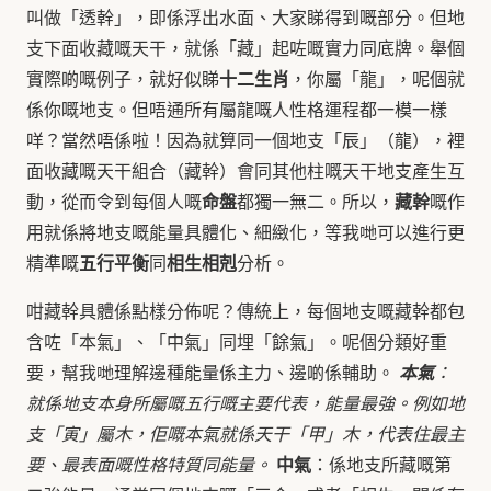
叫做「透幹」，即係浮出水面、大家睇得到嘅部分。但地
支下面收藏嘅天干，就係「藏」起咗嘅實力同底牌。舉個
十二生肖
實際啲嘅例子，就好似睇
，你屬「龍」，呢個就
係你嘅地支。但唔通所有屬龍嘅人性格運程都一模一樣
咩？當然唔係啦！因為就算同一個地支「辰」（龍），裡
面收藏嘅天干組合（藏幹）會同其他柱嘅天干地支產生互
命盤
藏幹
動，從而令到每個人嘅
都獨一無二。所以，
嘅作
用就係將地支嘅能量具體化、細緻化，等我哋可以進行更
五行平衡
相生相剋
精準嘅
同
分析。
咁藏幹具體係點樣分佈呢？傳統上，每個地支嘅藏幹都包
含咗「本氣」、「中氣」同埋「餘氣」。呢個分類好重
要，幫我哋理解邊種能量係主力、邊啲係輔助。
本氣
：
就係地支本身所屬嘅五行嘅主要代表，能量最強。例如地
支「寅」屬木，佢嘅本氣就係天干「甲」木，代表住最主
中氣
要、最表面嘅性格特質同能量。
：係地支所藏嘅第