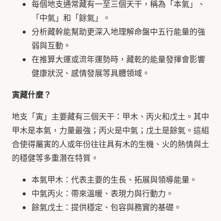
每個地支通常藏有一至三個天干，稱為「本氣」、
「中氣」和「餘氣」。
分析藏幹能幫助更深入地理解命盤中五行能量的強
弱與互動。
在推算大運或流年運勢時，藏乾的能量發揮會影響
健康狀況、感情發展等具體領域。
寅藏什麼？
地支「寅」主要藏有三個天干：甲木、丙火和戊土。其中
甲木是本氣，力量最強；丙火是中氣；戊土是餘氣。這組
合使得屬寅的人或年份往往具有木的生機、火的熱情與土
的穩健等多重潛在特質。
本氣甲木：代表主要的生長、拓展與領導能量。
中氣丙火：帶來溫暖、表現力與行動力。
餘氣戊土：提供穩定、包容與務實的基礎。