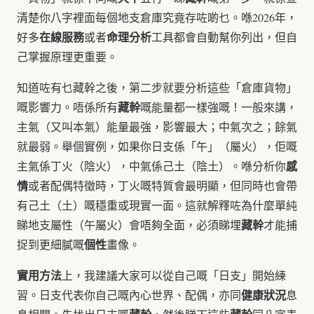
清楚你八字裡面每個地支倉庫究竟存咗啲乜。喺2026年，
在線服務
命理分析
好多
或者
工具都會自動幫你列出，但自
己掌握原理更重要。
知道咗有乜藏幹之後，第二步就要分析這些「倉庫貨物」
藏幹
嘅影響力。唔係所有
嘅能量都一樣強嘅！一般來講，
主氣（又叫本氣）能量最強，影響最大；中氣次之；餘氣
就最弱。舉個實例，如果你日支係「午」（屬火），佢嘅
感
主氣係丁火（陰火），中氣係己土（陰土）。喺分析你
情
或者配偶特徵時，丁火嘅特質會最明顯，但同時也會帶
有己土（土）嘅穩重或現實一面。這就解釋咗為什麼單純
藏幹
睇地支屬性（午屬火）會唔夠全面，必須睇埋
才能捕
個性
捉到更細膩嘅
畫像。
實用方法
上，我建議大家可以從自己嘅「日支」開始練
健康狀況
習。日支代表你自己嘅內心世界、配偶，亦同
息