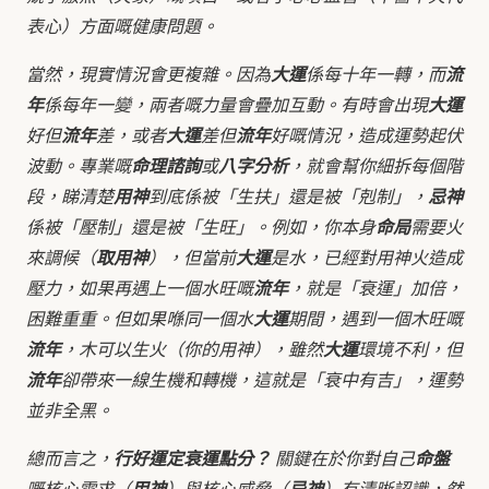
表心）方面嘅健康問題。
當然，現實情況會更複雜。因為
大運
係每十年一轉，而
流
年
係每年一變，兩者嘅力量會疊加互動。有時會出現
大運
好但
流年
差，或者
大運
差但
流年
好嘅情況，造成運勢起伏
波動。專業嘅
命理諮詢
或
八字分析
，就會幫你細拆每個階
段，睇清楚
用神
到底係被「生扶」還是被「剋制」，
忌神
係被「壓制」還是被「生旺」。例如，你本身
命局
需要火
來調候（
取用神
），但當前
大運
是水，已經對用神火造成
壓力，如果再遇上一個水旺嘅
流年
，就是「衰運」加倍，
困難重重。但如果喺同一個水
大運
期間，遇到一個木旺嘅
流年
，木可以生火（你的用神），雖然
大運
環境不利，但
流年
卻帶來一線生機和轉機，這就是「衰中有吉」，運勢
並非全黑。
總而言之，
行好運定衰運點分？
關鍵在於你對自己
命盤
嘅核心需求（
）與核心威脅（
）有清晰認識，然