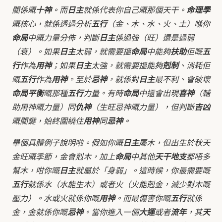
關係嘅
十神
。而
日主
就係代表你自己嘅那個天干。
命理學
嘅核心，就係透過分析
五行
（金、木、水、火、土）喺你
命局
中嘅力量分佈，判斷
日主
係過強（旺）還是過弱
（衰）。如果
日主
太弱，就需要搵
命局
中能夠
扶助
佢嘅
五
行
作為
用神
；如果
日主
太強，就需要搵能夠
剋制
、消耗佢
嘅
五行
作為
用神
。至於
忌神
，就係對
日主
最不利、會破壞
命局平衡
嘅那種
五行
力量。有時
命局
中還會出現
喜神
（輔
助用神嘅力量）同
仇神
（生旺忌神嘅力量），但判斷
吉凶
嘅關鍵，始終圍繞住
用神
同
忌神
。
舉個具體例子說明啦。假如你嘅
日主
屬木，但出生於秋天
金旺嘅季節，金會剋木，加上
命局
中其他
天干地支
都唔多
幫木，咁你嘅
日主
就屬於「身弱」。這時候，你最需要嘅
五行
就係水（水能生木）或者火（火能剋金，減少對木嘅
壓力）。水或火就係你嘅
用神
。而最傷害你嘅
五行
就係
金，金就係你嘅
忌神
。當你進入一個
大運
或者
流年
，其
天