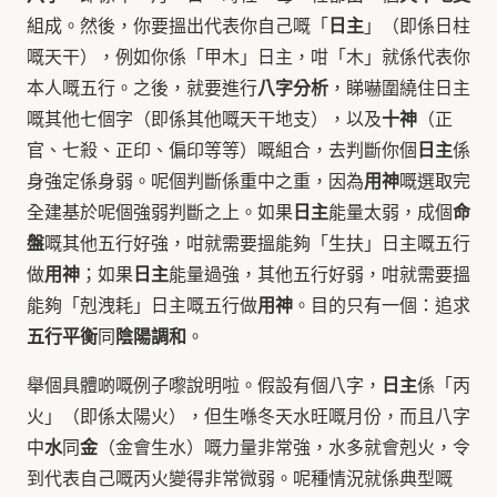
日主
組成。然後，你要搵出代表你自己嘅「
」（即係日柱
嘅天干），例如你係「甲木」日主，咁「木」就係代表你
八字分析
本人嘅五行。之後，就要進行
，睇嚇圍繞住日主
十神
嘅其他七個字（即係其他嘅天干地支），以及
（正
日主
官、七殺、正印、偏印等等）嘅組合，去判斷你個
係
用神
身強定係身弱。呢個判斷係重中之重，因為
嘅選取完
日主
命
全建基於呢個強弱判斷之上。如果
能量太弱，成個
盤
嘅其他五行好強，咁就需要搵能夠「生扶」日主嘅五行
用神
日主
做
；如果
能量過強，其他五行好弱，咁就需要搵
用神
能夠「剋洩耗」日主嘅五行做
。目的只有一個：追求
五行平衡
陰陽調和
同
。
日主
舉個具體啲嘅例子嚟說明啦。假設有個八字，
係「丙
火」（即係太陽火），但生喺冬天水旺嘅月份，而且八字
水
金
中
同
（金會生水）嘅力量非常強，水多就會剋火，令
到代表自己嘅丙火變得非常微弱。呢種情況就係典型嘅