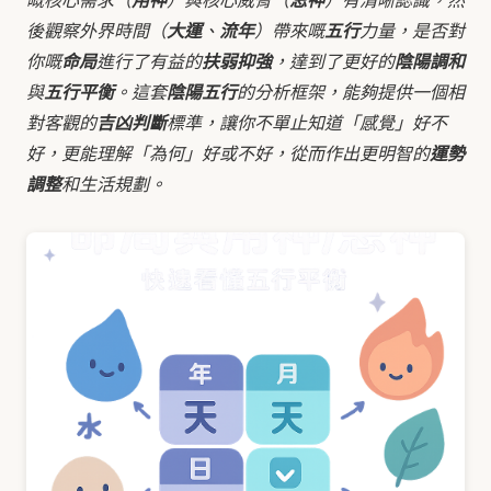
用神
忌神
後觀察外界時間（
大運
、
流年
）帶來嘅
五行
力量，是否對
你嘅
命局
進行了有益的
扶弱抑強
，達到了更好的
陰陽調和
與
五行平衡
。這套
陰陽五行
的分析框架，能夠提供一個相
對客觀的
吉凶判斷
標準，讓你不單止知道「感覺」好不
好，更能理解「為何」好或不好，從而作出更明智的
運勢
調整
和生活規劃。