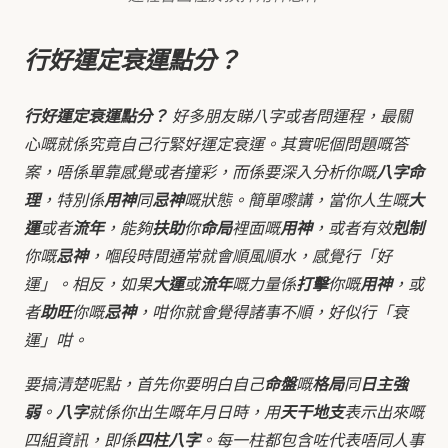
行好運定衰運點分？
行好運定衰運點分？
好多朋友睇八字或者問運程，最關
心嘅就係究竟自己行緊好運定衰運。其實呢個問題嘅答
案，唔係單靠感覺或者撞彩，而係要深入分析你嘅
八字命
理
，特別係
用神
同
忌神
嘅狀態。簡單嚟講，當你人生嘅
大
運
或者
流年
，能夠
扶助
你
命局
裡面嘅
用神
，或者有效
剋制
你嘅
忌神
，嗰段時間通常就會順風順水，感覺行「好
運」。相反，如果
大運
或
流年
嘅力量係
打擊
你嘅
用神
，或
者
助旺
你嘅
忌神
，咁你就會覺得諸事不順，好似行「衰
運」咁。
要搞清楚呢點，首先你要明白自己
命盤
嘅
格局
同
日主強
弱
。
八字
就係你出生嘅年月日時，用
天干地支
表示出來嘅
四組資訊，即係
四柱八字
。每一柱都包含咗代表唔同人事