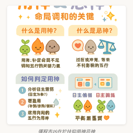
運程吉凶在於扶抑用神忌神