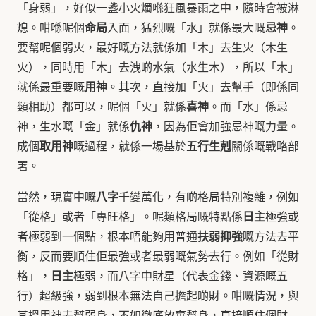
「身弱」，好似一盞小火燭喺狂風暴雨之中，隨時會被淋
命局
忌神
熄。咁喺呢個
入面，猛烈嘅「水」就係最大嘅
。
要幫呢個弱火，最好嘅方法就係加「木」去生火（木生
火），同時用「木」去洩啲水氣（水生木），所以「木」
用神
就係最重要嘅
。其次，直接加「火」去幫手（即係同
喜神
類相助）都可以，呢個「火」就係
。而「水」係忌
仇神
神，生水嘅「金」就係
，因為佢會加強忌神嘅力量。
取用神
五行生剋
成個
嘅過程，就係一場基於
關係嘅戰略部
署。
八字
當然，現實中嘅
千變萬化，有啲格局特別複雜，例如
日主
「從格」或者「專旺格」。呢類格局嘅特點係
極強或
扶弱抑強
者極弱到一個點，根本唔能夠用普通
嘅方法去平
衡，反而要順住佢最強或者最弱嘅氣勢去行。例如「從財
日主
格」，
極弱，而八字中財星（代表金錢、資源嘅五
行）超級強，弱到根本無法自己擔起啲財。咁嘅情況，與
其搵用神去幫弱身，不如徹底放棄幫身，直接順住個財