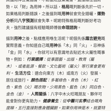
格局
勢，以「財」為用神。所以話，
嘅判斷係先於一切，
用神
運勢
如果格局判斷錯誤，之後搵到嘅
就會完全錯曬，
分析
八字預測
同
就會失準。呢啲特殊格局嘅判斷好考功
命理諮詢
夫，強烈建議搵有經驗嘅師傅做
。
用神
趨吉避兇
搵到
之後，點樣應用喺生活呢？呢個先係
嘅
用神
實際意義。你知道自己嘅
係「木」同「火」，忌神係
「金」同「水」，你就可以有意識地去貼近木火屬性嘅事
物。例如：
行業選擇
：從事園藝、出版、教育（屬
木）、或者能源、餐飲、文化藝術（屬火）等行業會更有
生活方位
利。
：適合向東方（木）或南方（火）發展、
居住或旅行。
顏色搭配
：多著綠色、青色（木）、紅
色、紫色（火）嘅衣物，少用黑色、藍色（水）同白色、
人際關係
金色（金）。
：八字中木火旺嘅朋友、夥伴可
能會對你更有助力。
健康養生
：從
中醫
同
玄學
結合嘅角
度睇，五行直接對應身體臟腑。如果你用神是木，就要特