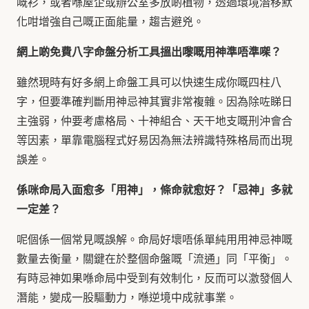
嘅衫，或者喺屋企或辦公室多放啲植物，透過環境潛移默
化咁增強自己嘅正面能量，趨吉避兇。
網上啲免費八字命盤分析工具搵出嚟嘅用神準唔準㗎？
雖然現時有好多網上命盤工具可以快速生成你嘅四柱八
字，但要準確判斷用神忌神其實非常複雜。因為除咗睇日
主強弱，仲要考慮格局、十神組合、天干地支嘅刑沖會合
等因素，單靠電腦程式好易因為無法辨識特殊格局而出現
誤差。
係咪命局入面愈多「用神」，條命就愈好？「忌神」多就
一定差？
呢個係一個常見嘅誤解。命局好壞唔係單純用用神忌神嘅
數量去衡量，關鍵在於整個命盤嘅「流通」同「平衡」。
有時忌神如果喺命局中受到有效制化，反而可以激發個人
潛能，變成一股驅動力，喺逆境中成就事業。