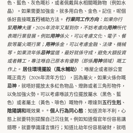
色、藍色、灰色嘅衫，或者佩戴與水相關嘅飾物（例如水
晶）。如果需要加強金，就多用白色、金色。記住，呢個
五行
係好直接嘅
補助方法。
行業同工作方向
：如果你行
緊
用神
大運，2026年流年又幫到你，不妨考慮向
用神
所代
表嘅行業發展。例如
用神
係火，可以考慮文化、電子、餐
飲等屬火嘅行業；
用神
係金，可以考慮金融、法律、機械
等。如果流年係
忌神
當道，最好就係守成，避免大額投資
或者轉工，專注喺自己原本有優勢（即係
用神
領域）嘅工
居住環境擺設（風水輔助）
作上。
：喺屋企或者辦公室
嘅正南方（2026年流年方位），因為屬火，如果火係你嘅
忌神
，就唔好擺放太多紅色物品、燈飾或者三角形物件，
以免加強火勢。可以考慮喺該方位擺放屬水（黑色、藍
五行生剋
色）或者屬土（黃色、啡色）嘅物件，嚟達到
、
陰陽調和
個人行為同心態
嘅效果。 *
：知道流年不利，心
態上就要特別提醒自己沉住氣。例如知道傷官年份容易講
錯嘢，就要學識謹言慎行；知道比劫年份容易破財，就唔