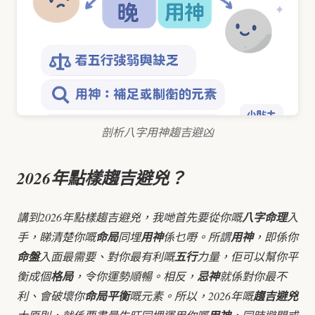
剖析八字用神趨吉避凶
2026年點樣趨吉避兇？
講到2026年點樣趨吉避兇，我哋首先要從你嘅
八字命理
入
手，睇清楚你嘅
命局
同埋
用神
係乜嘢。所謂
用神
，即係你
命盤
入面最需要、對你最有利嘅
五行
力量，佢可以幫你平
衡成個
格局
，令你運勢順暢。相反，
忌神
就係對你最不
利、會破壞你
命局平衡
嘅元素。所以，2026年嘅
趨吉避兇