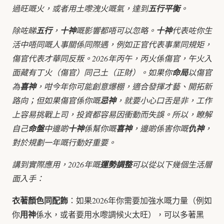
過旺嘅火，或者用土嚟洩火嘅氣，達到
五行平衡
。
除咗睇
五行
，
十神
嘅影響都唔可以忽略。
十神
代表咗你生
活中唔同嘅人事關係同際遇，例如正官代表事業同規矩，
傷官代表才華同反叛。2026年丙午，丙火係傷官，午火入
面藏有丁火（傷官）同己土（正財）。如果你
命局
以傷官
為
喜神
，咁今年你可能創意爆棚，適合發揮才藝、開拓新
路向；但如果傷官係你嘅
忌神
，就要小心口舌是非，工作
上容易挑戰上司，投資都容易因衝動而失誤。所以，瞭解
自己
命盤
中邊啲
十神
係幫你嘅
喜神
，邊啲係害你嘅
仇神
，
對於規劃一年嘅行動好重要。
講到實際應用，2026年嘅
運勢調整
可以從以下幾個生活層
面入手：
衣著顏色同配飾
：如果2026年你需要加強水嘅力量（例如
用神
你
係水，或者要用水嚟調候火太旺），可以多著黑