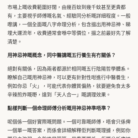
市場上嘅收費範圍好闊，由幾百蚊到幾千蚊甚至更貴都
有，主要視乎師傅嘅名氣、經驗同分析嘅詳細程度。一般
嚟講，一個全面嘅八字命理分析，包含搵出用神忌神、睇
埋大運流年，收費通常會喺中等價位，搵之前最好先了解
清楚。
用神忌神嘅概念，同中醫講嘅五行養生有冇關係？
絕對有關係，因為兩者都源於相同嘅五行陰陽哲學體系。
瞭解自己嘅用神忌神，可以更有針對性咁進行中醫養生，
例如你忌「火」，可能代表你體質偏熱，就要避免食太多
辛辣煎炸嘅嘢，達到「天人合一」嘅調理效果。
點樣判斷一個命理師傅分析嘅用神忌神準唔準？
呢個係一個好實際嘅問題。一個可靠嘅師傅，唔會只係俾
一個單一嘅答案，而係會詳細解釋佢判斷嘅理據，例如你