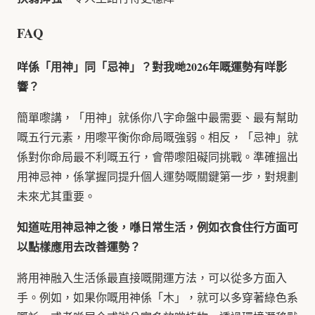
FAQ
咩係「用神」同「忌神」？對我哋2026年嘅運勢有咩影
響？
簡單嚟講，「用神」就係你八字命盤中最需要、最有幫助
嘅五行元素，用嚟平衡你命局嘅強弱。相反，「忌神」就
係對你命局最不利嘅五行，會帶嚟阻礙同挑戰。準確搵出
用神忌神，係掌握同提升個人運勢嘅關鍵第一步，對規劃
未來尤其重要。
知道咗用神忌神之後，喺日常生活，例如衣食住行方面可
以點樣應用去改善運勢？
將用神融入生活係最直接嘅開運方法，可以從多方面入
手。例如，如果你嘅用神係「木」，就可以多穿著綠色系