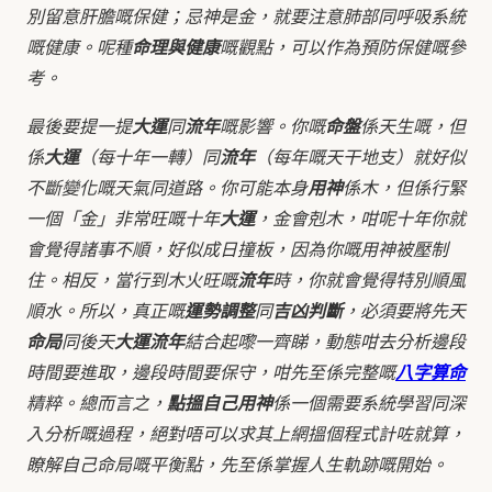
別留意肝膽嘅保健；忌神是金，就要注意肺部同呼吸系統
嘅健康。呢種
命理與健康
嘅觀點，可以作為預防保健嘅參
考。
最後要提一提
大運
同
流年
嘅影響。你嘅
命盤
係天生嘅，但
係
大運
（每十年一轉）同
流年
（每年嘅天干地支）就好似
不斷變化嘅天氣同道路。你可能本身
用神
係木，但係行緊
一個「金」非常旺嘅十年
大運
，金會剋木，咁呢十年你就
會覺得諸事不順，好似成日撞板，因為你嘅用神被壓制
住。相反，當行到木火旺嘅
流年
時，你就會覺得特別順風
順水。所以，真正嘅
運勢調整
同
吉凶判斷
，必須要將先天
命局
同後天
大運流年
結合起嚟一齊睇，動態咁去分析邊段
時間要進取，邊段時間要保守，咁先至係完整嘅
八字算命
精粹。總而言之，
點搵自己用神
係一個需要系統學習同深
入分析嘅過程，絕對唔可以求其上網搵個程式計咗就算，
瞭解自己命局嘅平衡點，先至係掌握人生軌跡嘅開始。