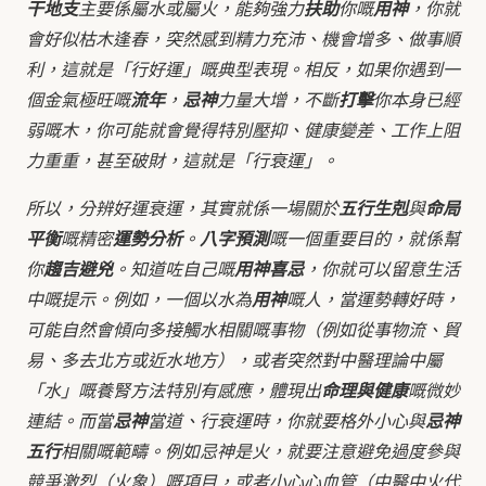
干地支
主要係屬水或屬火，能夠強力
扶助
你嘅
用神
，你就
會好似枯木逢春，突然感到精力充沛、機會增多、做事順
利，這就是「行好運」嘅典型表現。相反，如果你遇到一
個金氣極旺嘅
流年
，
忌神
力量大增，不斷
打擊
你本身已經
弱嘅木，你可能就會覺得特別壓抑、健康變差、工作上阻
力重重，甚至破財，這就是「行衰運」。
所以，分辨好運衰運，其實就係一場關於
五行生剋
與
命局
平衡
嘅精密
運勢分析
。
八字預測
嘅一個重要目的，就係幫
你
趨吉避兇
。知道咗自己嘅
用神喜忌
，你就可以留意生活
中嘅提示。例如，一個以水為
用神
嘅人，當運勢轉好時，
可能自然會傾向多接觸水相關嘅事物（例如從事物流、貿
易、多去北方或近水地方），或者突然對中醫理論中屬
「水」嘅養腎方法特別有感應，體現出
命理與健康
嘅微妙
連結。而當
忌神
當道、行衰運時，你就要格外小心與
忌神
五行
相關嘅範疇。例如忌神是火，就要注意避免過度參與
競爭激烈（火象）嘅項目，或者小心心血管（中醫中火代