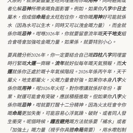
大原則，就係要盡量生旺同埋運用你嘅
用神
，同時避開或
者化解
忌神
所帶來嘅負面影響。例如，如果你
八字
中
日主
屬木，但成個
命局
金太旺剋住你，咁你嘅
用神
好可能就係
水（因為水可以生木，同時又可以洩金嘅力量），而金就
係你嘅
忌神
。咁喺2026年，你就要留意流年嘅
天干地支
組
合會唔會加強咗金嘅力量，如果係，就要特別小心。
要具體分析2026年，你一定要結合自己嘅
四柱八字
同埋當
時行緊嘅
大運
一齊睇。
流年
就好似每年嘅天氣預報，而
大
運
就係你正處於嘅十年氣候階段。2026年係丙午年，天干
屬火，地支都屬火，火嘅力量會好強。如果你本身
八字
火
係你嘅
用神
，咁2026年火旺，對你嚟講就係好年份，事
業、財運可能會有突破，應該積極進取。但如果你
八字
火
係你嘅
忌神
，咁就要打醒十二分精神，因為火太旺會令你
嘅
命局
更加失衡，可能容易心浮氣躁、破財、或者同人發
生衝突。呢個時候，
趨吉避兇
嘅方法就係要「補水」或者
「加強土」嘅力量（視乎你具體
命局
需要），用水嚟剋制