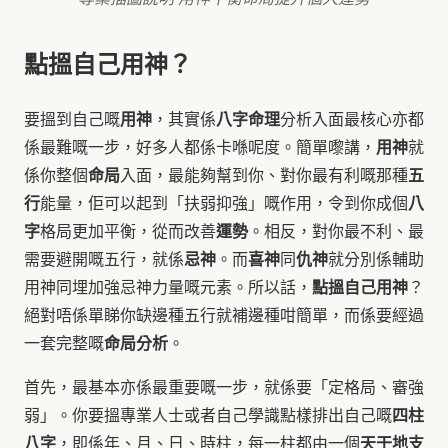
點搵自己用神？
用神
八字命理
要搵到自己嘅
，其實係
分析入面最核心亦都
用神
係最難嘅一步，好多人都係卡喺呢度。簡單嚟講，
就
命局
五
係你整個
入面，最能夠幫到你、對你最有利嘅那種
行
八
能量，佢可以起到「扶弱抑強」嘅作用，令到你成個
字
運勢
格局更加平衡，從而改善
。相反，對你最不利、最
忌神
喜神
仇神
需要避開嘅五行，就係
。而
同
就分別係輔助
點搵自己用神
用神同埋加強忌神力量嘅元素。所以話，
？
絕對唔係單睇你缺邊種五行就補邊種咁簡單，而係要經過
命局分析
一套完整嘅
。
首先，最基本亦係最重要嘅一步，就係要「定格局、審強
四柱
弱」。你要搵專業人士或者自己學識點樣排出自己嘅
八字
天干地支
，即係年、月、日、時柱，每一柱都由一個