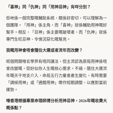
「喜神」同「仇神」同「用神忌神」有咩分別？
佢哋係一個完整嘅輔助系統，關係好密切，可以理解為一
個團隊。「用神」係主角，而「喜神」就係輔助用神嘅好
幫手。相反，「忌神」係主要嘅破壞者，而「仇神」就係
專門生旺忌神、令情況惡化嘅幫兇。
我嘅用神會唔會隨住大運或者流年而改變？
呢個問題喺玄學界有唔同講法，但主流認為原局用神係唔
會改變嘅，佢好似你人生嘅核心需求。不過，隨住大運流
年嘅天干地支介入，命局五行力量會產生變化，有時需要
「調候用神」或「通關用神」嚟作短期調整，以應對當前
運勢。
喺香港想搵專業命理師傅分析用神忌神，2026年嘅收費大
概係點？