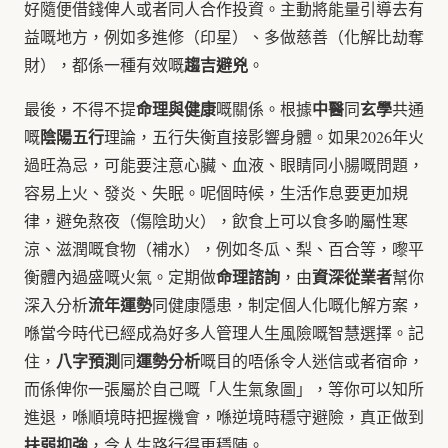
好隨便借錢俾人或者同人合作投資。主動將能量引導去有
益嘅地方，例如多進修（印星）、多做慈善（化解比劫奪
趨吉避兇
財），都係一種有效嘅
。
命理與健康
中醫
玄學
最後，不得不提
嘅關係。根據
同
共通
陰陽五行
嘅
理論，五行失衡直接影響身體。如果2026年火
過旺為忌，可能要注意心臟、血液、眼睛同小腸嘅問題，
容易上火、發炎、失眠。呢個時候，生活作息要更加規
律，避免熬夜（傷陰助火），飲食上可以食多啲屬性寒
涼、滋潤嘅食物（補水），例如冬瓜、梨、百合等，嚟平
命理諮詢
資深從業者
衡體內過盛嘅火氣。定期做
，由
幫你
流年運勢
深入分析
同健康隱患，制定個人化嘅化解方案，
喺當今時代已經成為好多人管理人生風險嘅智慧選擇。記
八字預測
運勢分析
住，
同
嘅目的唔係令人迷信或者宿命，
而係俾你一張屬於自己嘅「人生氣象圖」，等你可以知所
進退，喺順境時把握機會，喺逆境時穩守避險，真正做到
扶弱抑強
，令人生路行得更穩陣。