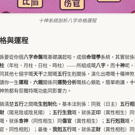
十神系統剖析八字命格運程
格與運程
八字命盤
命理學
係要從你個
嘅基礎講起啦。成個
系統，其實就係
柱
八字
十神
（年柱、月柱、日柱、時柱）——所組成嘅
。而
呢，
天干
五行
同其他七個字嘅
之間嘅
生剋關係，演化出嚟嘅十種神煞
運程
六親
運勢分析
十
讀你一生
、
關係同
嘅核心鎖匙。簡單啲講，
神煞都有佢獨特嘅功能同影響力。
五行
生剋制化
五行相
搞清楚
之間嘅
。基本法則係：同我（日主）
財
五行生我
正印
（陽見陰或陰見陽）；
嘅，就係
（異性相生）同
食神
傷官
五行剋我
嘅，就係
（同性相生）同
（異性相生）；
嘅，
我剋五行
正財
官，同性相剋）；最後，
嘅，就係
（異性相剋）同