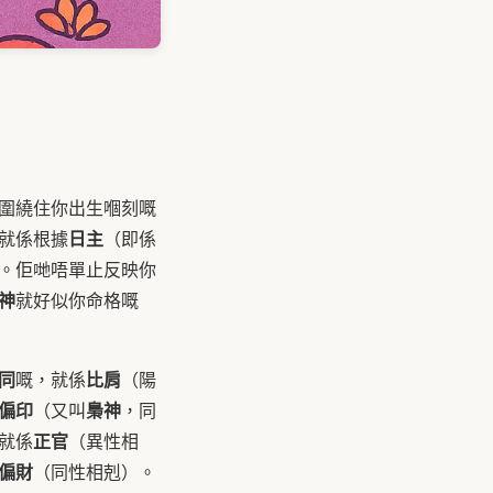
圍繞住你出生嗰刻嘅
日主
就係根據
（即係
。佢哋唔單止反映你
神
就好似你命格嘅
同
比肩
嘅，就係
（陽
偏印
梟神
（又叫
，同
正官
就係
（異性相
偏財
（同性相剋）。