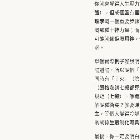
你就會覺得人生壓力
強
官
），但成個盤冇
理學
嘅一個重要步驟
嘅那種十神力量；而
用神
可能就係佢嘅
，
求。
例子
舉個實際
嚟說明
陽剋陽，所以呢個「
同時有「丁火」（陰
（嚴格嚟講七殺都算
七殺
規矩（
），喺職
解呢種衝突？就要睇
主
，等個人變得冷靜
生剋制化
啲就係
嘅具
最後，你一定要明白