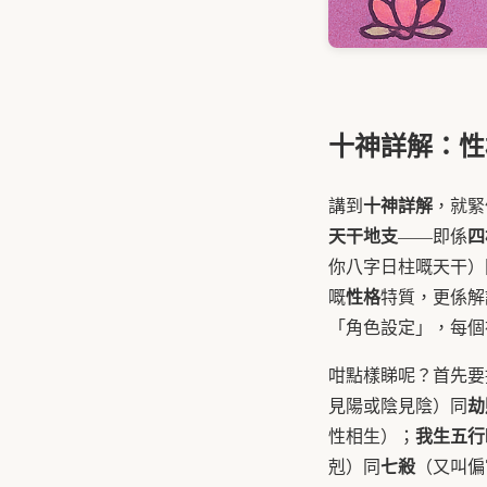
十神詳解：性
十神詳解
講到
，就緊
天干地支
四
——即係
你八字日柱嘅天干）
性格
嘅
特質，更係解
「角色設定」，每個
咁點樣睇呢？首先要
劫
見陽或陰見陰）同
我生五行
性相生）；
七殺
剋）同
（又叫偏