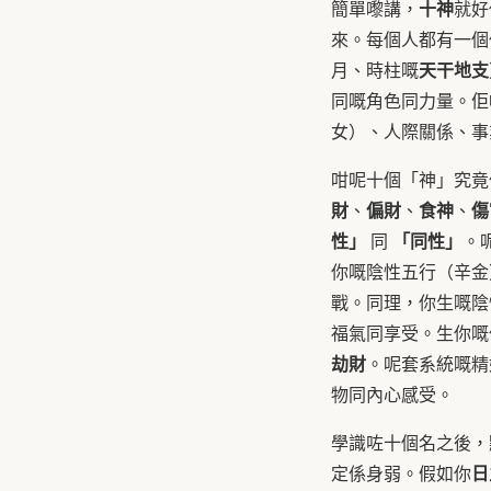
十神
簡單嚟講，
就好
來。每個人都有一個
天干地支
月、時柱嘅
同嘅角色同力量。佢
女）、人際關係、事
咁呢十個「神」究竟
財
偏財
食神
傷
、
、
、
性」
「同性」
同
。
你嘅陰性五行（辛金
戰。同理，你生嘅陰
福氣同享受。生你嘅
劫財
。呢套系統嘅精
物同內心感受。
學識咗十個名之後，
日
定係身弱。假如你