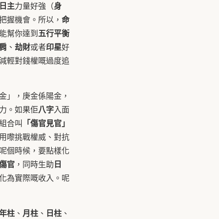
日主
身
力量好強（
命
把握機會。所以，
五行平衡
能幫你達到
肩
劫財
印星
、
或者
好
減輕對錢權嘅過度追
金」，庚金係陽金，
八字
力。如果佢
入面
「傷官見官」
組合叫
用嚟挑戰權威、對抗
呢個時候，要點樣化
傷官
日
，同時生助
化為實際嘅收入。呢
年柱
月柱
日柱
、
、
、