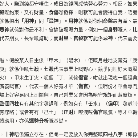
好大，賺到錢都守唔住，成日為錢同感情勞心勞力。相反，如果
殺
財星
食傷
嚟約束，又冇
、
嚟發揮，咁就可能會變得自我，唔識
「用神」
「忌神」
用神
命盤
就係搵出
同
。
就係對你個
最有益、最
忌神
身弱
比
就係對你最不利、會搞破壞嘅力量。例如一個
嘅人，
財星
官殺
忌神
代表朋友、長輩嘅幫助；而
、
就可能係
，代表需要
日主
月柱
啦。假設某人
係「甲木」（陽木），佢嘅
地支藏有「庚
七殺
七殺
庚」就係佢嘅
。
代表事業上嘅野心、競爭同埋好大嘅壓
傷官
火），甲木生丁火，呢個「丁」就係
。咁就出現咗一個經典
傷官
廣義嘅官），代表一個人好有才華（
），但呢份才華會專門
場上好容易同上司鬧翻，自己創業又會因為唔守規矩而惹麻煩。
四柱
偏印
整個
有冇其他字嚟調和，例如有冇「壬水」（
）嚟剋制
正財
傷官
有謀略；或者有冇「己土」（
）嚟洩咗
嘅氣，等才華轉
運勢分析
體應用，亦係
嘅基礎。
十神
四柱八字
，
唔係獨立存在，佢哋一定要放入你完整嘅
（即係