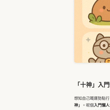
「十神」入門
想知自己嘅運勢點行
神」
入門懶人
。呢個