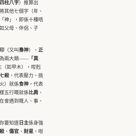
四柱八字
）推算出
將其他七個字（年、
「神」，即係十種唔
如父母、伴侶、子
印
梟神
正
（又叫
）、
「異
為兩大類——
主（如甲木），咁剋
七殺
，代表壓力、挑
食神
火）就係
，代表
比肩
樣五行嘅就係
、
在會遇到嘅人、事、
日主
你要知道
係身強
殺
傷官
財星
、
、
，咁