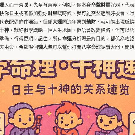
運
命盤
財星
入面一齊睇，先至有意義。例如，你本身
好弱，代表
日主
財星
扶你
或者係加強你
嘅時候，就可能突然遇到好機會，賺
大運
劫財
代表配偶條件唔錯，但係
同流年遇到
，就可能出現感情
十神
，就好似學識睇一幅人生地圖，佢唔會改變條路，但可以話
命運
準備，行得更順。記住，所有
分析嘅最終目的，都係為咗認
懶人包
八字命理
天由命。希望呢個
可以幫你打開
呢扇大門，開始