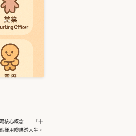
「十
嘅核心概念——
點樣用嚟睇透人生。