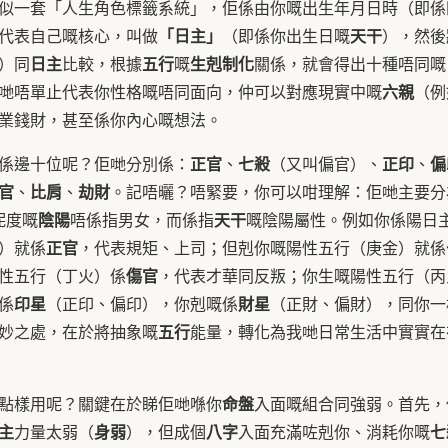
似一套「人生角色標籤系統」，佢係由你嘅出生年月日時（即係
「日主」
天干
代表自己嘅核心，叫做
（即係你出生日嘅
），然後
日主
五行
生剋制化
）同
比較，根據
嘅
關係，就會得出十種唔同嘅
六親
哋唔單止代表你性格嘅唔同面向，仲可以對應現實中嘅
（例
業錢財，甚至係你內心嘅想法。
正官
七殺
正印
偏
係邊十位呢？佢哋分別係：
、
（又叫偏官）、
、
官
比肩
劫財
、
、
。記唔曬？唔緊要，你可以咁理解：佢哋主要分
陰陽
天干
呢度嘅
唔係指男女，而係指
嘅陰陽屬性。例如你係陽日
正官
）就係
，代表規矩、上司；但剋你嘅陽性五行（庚金）就係
傷官
性五行（丁火）係
，代表才華同反叛；你生嘅陽性五行（丙
印星
財星
係
（正印、偏印），你剋嘅係
（正財、偏財），同你一
五行
妙之處，在於將抽象嘅
能量，轉化為我哋日常生活中實實在
命盤
點樣用呢？關鍵在於睇佢哋喺你
入面嘅組合同強弱。首先，
主
身弱
八字
七
力量太弱（
），但成個
入面充滿咗剋你、消耗你嘅