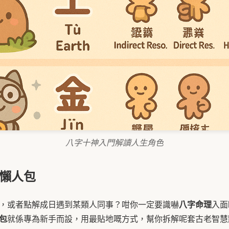
八字十神入門解讀人生角色
懶人包
八字命理
，或者點解成日遇到某類人同事？咁你一定要識嚇
入面
包
就係專為新手而設，用最貼地嘅方式，幫你拆解呢套古老智慧