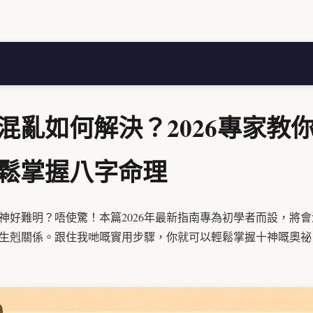
混亂如何解決？2026專家教
鬆掌握八字命理
神好難明？唔使驚！本篇2026年最新指南專為初學者而設，將
生剋關係。跟住我哋嘅實用步驟，你就可以輕鬆掌握十神嘅奧祕