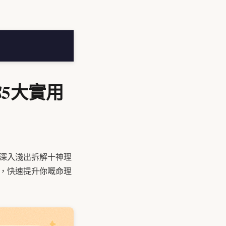
你5大實用
會深入淺出拆解十神理
，快速提升你嘅命理