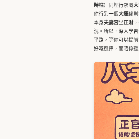
時柱
大
）同埋行緊嘅
大運
你行到一個
係幫
夫妻宮
正財
本身
坐
，
況。所以，深入學習
平路，等你可以提前
好嘅選擇，而唔係聽