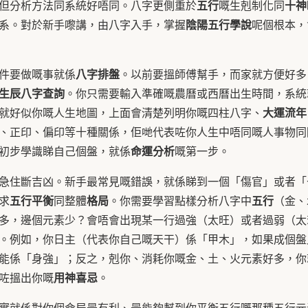
五行
十神
但分析方法同系統好唔同。八字更側重於
嘅生剋制化同
陰陽五行學說
系。對於新手嚟講，由八字入手，掌握
呢個根本，
八字排盤
件要做嘅事就係
。以前要搵師傅幫手，而家就方便好多
生辰八字查詢
。你只需要輸入準確嘅農曆或西曆出生時間，系統
大運流年
就好似你嘅人生地圖，上面會清楚列明你嘅四柱八字、
、正印、偏印等十種關係，佢哋代表咗你人生中唔同嘅人事物同
命運分析
初步學識睇自己個盤，就係
嘅第一步。
急住斷吉凶。新手最常見嘅錯誤，就係睇到一個「傷官」或者「
五行平衡
格局
五行
求
同整體
。你需要學習點樣分析八字中
（金、
多，邊個元素少？會唔會出現某一行過強（太旺）或者過弱（太
。例如，你日主（代表你自己嘅天干）係「甲木」，如果成個盤
能係「身強」；反之，剋你、消耗你嘅金、土、火元素好多，你
用神喜忌
咗搵出你嘅
。
實就係對你個命局最有利、最能夠幫到你平衡五行嘅那種五行元