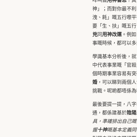
神」；而對你最不利
洩、耗」嘅五行嚟平
要「生、扶」嘅五行
兇
用神改運
同
。例如
事嘅時候，都可以多
學識基本分析後，就
中代表事業嘅「官殺
個時期事業容易有突
婚
，可以睇到兩個人
挑戰。呢啲都唔係為
最後要提一提，八字
陰陽
通，都係建基於
具，準確排出自己
握
十神
嘅基本定義