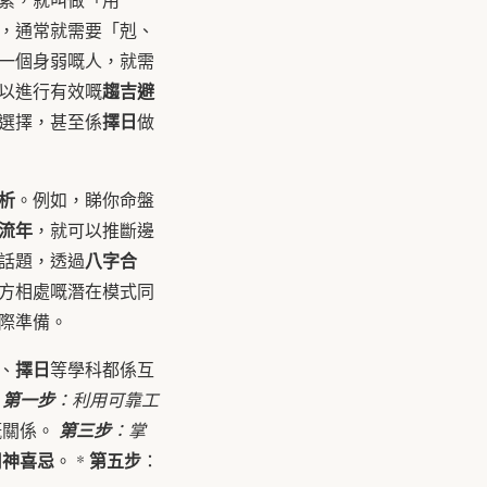
，通常就需要「剋、
一個身弱嘅人，就需
趨吉避
以進行有效嘅
擇日
選擇，甚至係
做
析
。例如，睇你命盤
流年
，就可以推斷邊
八字合
話題，透過
方相處嘅潛在模式同
際準備。
擇日
、
等學科都係互
：
第一步
：利用可靠工
嘅關係。
第三步
：掌
用神喜忌
第五步
。 *
：