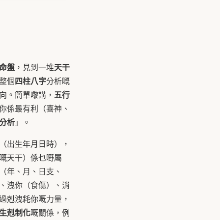
命盤
天干
，見到一堆
四柱八字
整個
分析嘅
五行
向。簡單嚟講，
你係最有利（喜神、
分析
」。
（出生年月日時），
嘅天干）係乜嘢屬
（年、月、日支、
、洩你（食傷）、消
過剋洩耗你嘅力量，
生剋制化
嘅關係，例