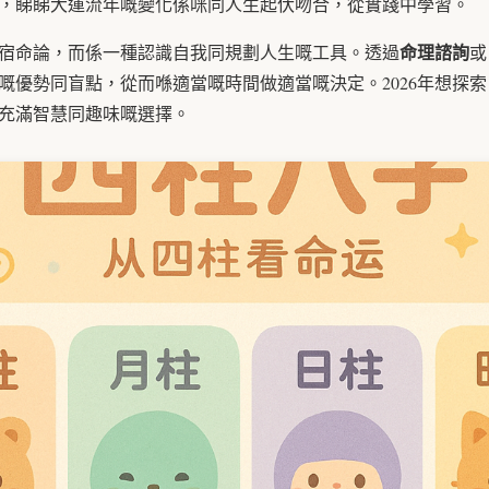
，睇睇大運流年嘅變化係咪同人生起伏吻合，從實踐中學習。
命理諮詢
宿命論，而係一種認識自我同規劃人生嘅工具。透過
或
嘅優勢同盲點，從而喺適當嘅時間做適當嘅決定。2026年想探
充滿智慧同趣味嘅選擇。