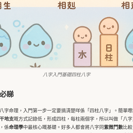
八字入門基礎四柱八字
門必睇
研究八字命理，入門第一步一定要搞清楚咩係「四柱八字」。簡單
干地支
嘅方式記錄低，形成四柱，每柱兩個字，所以叫做「八字
命理學
紫微鬥數
，係
中最核心嘅基礎。好多人都會將八字同
比較