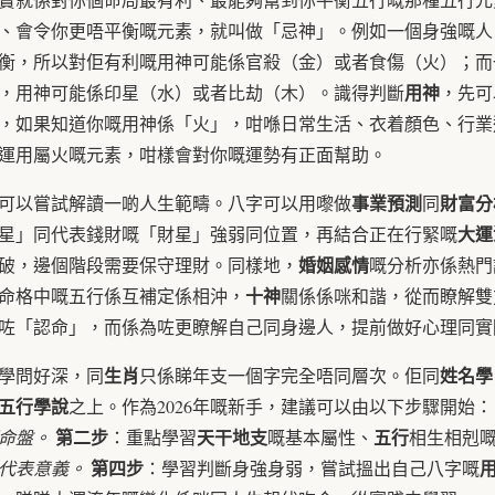
、會令你更唔平衡嘅元素，就叫做「忌神」。例如一個身強嘅人
衡，所以對佢有利嘅用神可能係官殺（金）或者食傷（火）；而
用神
，用神可能係印星（水）或者比劫（木）。識得判斷
，先可
，如果知道你嘅用神係「火」，咁喺日常生活、衣着顏色、行業
運用屬火嘅元素，咁樣會對你嘅運勢有正面幫助。
事業預測
財富分
可以嘗試解讀一啲人生範疇。八字可以用嚟做
同
大運
星」同代表錢財嘅「財星」強弱同位置，再結合正在行緊嘅
婚姻感情
破，邊個階段需要保守理財。同樣地，
嘅分析亦係熱門
十神
命格中嘅五行係互補定係相沖，
關係係咪和諧，從而瞭解雙
咗「認命」，而係為咗更瞭解自己同身邊人，提前做好心理同實
生肖
姓名學
學問好深，同
只係睇年支一個字完全唔同層次。佢同
五行學說
之上。作為2026年嘅新手，建議可以由以下步驟開始
第二步
天干地支
五行
嘅命盤。
：重點學習
嘅基本屬性、
相生相剋
第四步
同代表意義。
：學習判斷身強身弱，嘗試搵出自己八字嘅