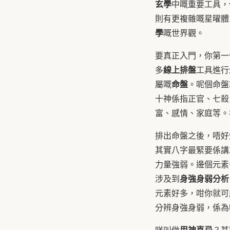
玄學
中嘅重要工具，
則有更複雜嘅星曜體
學
嘅世界觀。
要真正入門，你第一
線上排盤
多
工具進行
命盤
屬嘅
。呢個命盤
十神係指正官、七殺
富、感情、家庭等。
排出命盤之後，唔好
其實八字最緊要係講
力量強弱。邊個元素
身強身弱分析
涉及到
元素好多，咁你就可
分辨身強身弱，係為
用神喜忌
咩叫做
？其