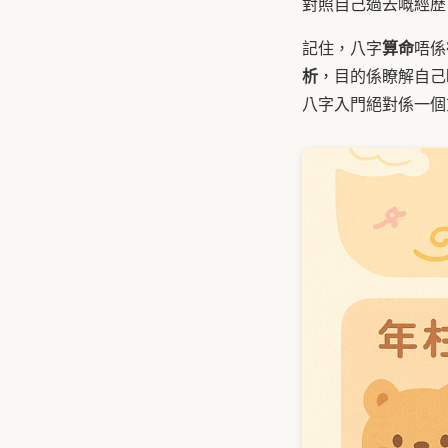
對照自己過去嘅經歷
算命
記住，八字
唔係
析
，目的係瞭解自己
八字入門絕對係一個