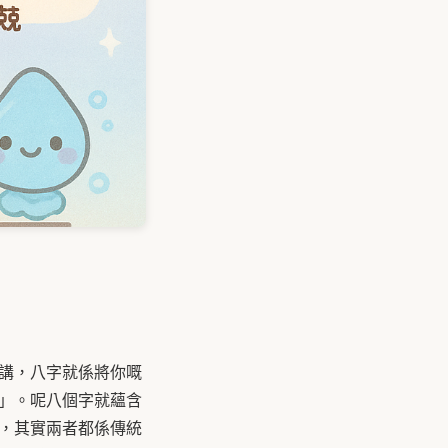
嚟講，八字就係將你嘅
」。呢八個字就蘊含
，其實兩者都係傳統