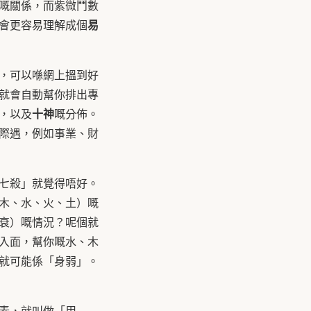
嘅關係，而紫微鬥數
易
會更容易理解成個
，可以喺網上搵到好
就會自動幫你排出專
十神
，以及
嘅分佈。
際遇，例如事業、財
七殺」就覺得唔好。
木、水、火、土）嘅
衰）嘅情況？呢個就
入面，幫你嘅水、木
就可能係「身弱」。
素，就叫做「用