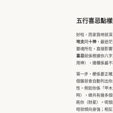
五行喜忌點樣
好啦，而家我哋就深
地支
十神
同
，最迷茫
靈魂所在，直接影響
喜忌
就係根據你八字
用神），邊種係最不
第一步，梗係要正確
個盤就會自動列出你
性。例如你係「甲木
時），總共有幾多個
耗你（財星）。呢個
咁就傾向身強；相反