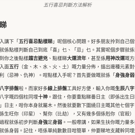
五行喜忌判斷方法解析
睇
五行喜忌點樣睇
入講下「
」呢個核心問題。好多朋友拎到自己個
就係點樣判斷自己到底「喜」乜、「忌」乜。其實呢個步驟就係
趨吉避兇
大運流年
用神改運
到你之後點樣
、點樣睇
，甚至係
嘅方
五行
入面
（金、木、水、火、土）嘅力量分佈，搵出邊種元素對
身強身弱
利（忌神、仇神）。咁點樣入手呢？首先要做嘅就係「
八字排盤
線上排盤
生辰八字
啦。而家好多
工具好方便，輸入你嘅
十神
八字嘅四個柱同埋
。跟住，你要重點睇番日主（即係出生日
」日主，咁你本身就屬木。然後就要數下圍繞日主嘅其他七個字
係生旺你（印星）、幫你（比劫），又有幾多個係剋你（官殺）
身強
身弱
過程就係初步判斷
定
。一般嚟講，如果生扶你嘅力量多
就係身弱。記住，唔係單純數數目咁簡單，仲要睇地支藏幹同埋