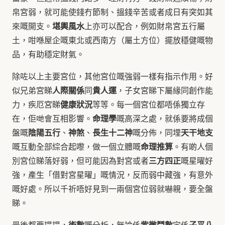
帛宮弱，就可能使錢冇節制、搵錢辛苦或者成日有突如其
堪輿風水
來嘅開支。
上亦可以配合，例如財帛宮五行屬
土，咁喺屋企嘅東北或西南方（屬土方位）擺放穩健嘅物
品，有助穩定財氣。
除咗以上主要宮位，其他宮位嘅強弱一樣有指示作用。好
人際關係
貴人運
似兄弟宮睇
同
，子女宮睇下屬緣同創作能
健康狀況
力，疾厄宮睇
等等。每一個宮位都唔係獨立存
命理學
在，佢哋會互相影響。
嘅高深之處，就係要將成個
陰陽五行
神煞
長生十二神
天干地支
盤嘅
、
、
嘅分佈，同埋
命理推算
嘅互動全部綜合起嚟，做一個立體嘅
。有啲人個
三方四正
別宮位睇落好弱，但可能因為對宮或者
嘅星曜好
強，產生「借對宮星曜」嘅情況，反而弱中藏強，有意外
嘅好處。所以千祈唔好見到一兩個宮位弱就嚇親，要全盤
睇。
術數
紫微鬥數
子平八
最後都要提提，
嘅分析，無論係
定係