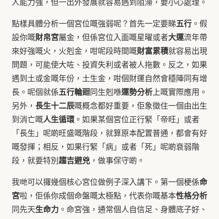
人能力強，但一出外發展就容易遇到阻滯，要小心處理。
五行
點樣具體分析一個宮位嘅強弱呢？首先一定要睇
。假
財帛宮
大運
設你嘅
屬金，但係宮位入面嘅星曜或者
流年帶
財富累積
來好強嘅火，火剋金，咁呢段時間嘅
就容易出現
問題，可能使大咗、投資失利或者被人拖數。反之，如果
遇到土或金嘅年份，土生金，咁個財運自然會穩陣同有增
五行輪廻
運勢分析
長。呢個就係
同生剋喺
上嘅實際應用。
長生十二辰
另外，
嘅概念都好重要，佢象徵住一個由出生
人生循環
到消亡嘅
。如果某個宮位正行緊「帝旺」或者
「長生」呢啲旺盛嘅階段，就算原本配置普通，都會有好
嘅發揮；相反，如果行緊「病」或者「死」呢啲衰弱階
趨吉避兇
段，就要特別
，做事保守啲。
命
我哋可以攞幾個核心宮位做例子深入講下。第一個梗係
宮
性格分析
啦，佢係你成個命盤嘅太極點，代表你嘅基本
生命力
同先天
。命宮強，通常個人自信足、身體底子好、