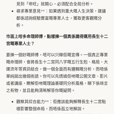
見到「帝旺」就開心，必須配合全局分析。
尋求專業意見**：如果遇到重大嘅人生決策，建議
都係諮詢經驗豐富嘅專業人士，獲取更客觀嘅分
析。
市面上咁多命理師傅，點樣揀一個真係識得運用長生十二
宮嘅專業人士？
要揀一個好嘅師傅，唔可以只睇佢嘅宣傳。一個真正專業
嘅命理師，會將長生十二宮同八字嘅五行生剋、格局、大
運流年等資訊結合，做一個全面而有邏輯嘅分析，而唔係
單純拋出幾個術語。你可以先透過佢哋嘅公開文章、影片
或者講座，瞭解佢哋嘅理論基礎同分析風格，睇下係咪言
之有物，並且能夠清晰解答你嘅疑問。
觀察其綜合能力**：佢應該能夠解釋長生十二宮點
樣影響整個命局，而唔係孤立地解說。