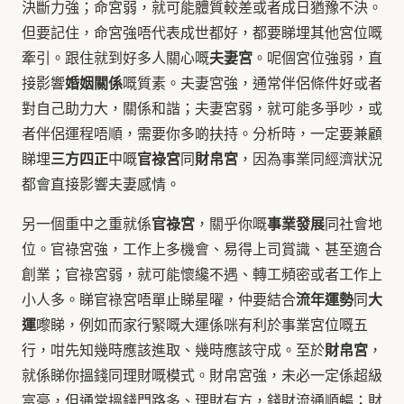
決斷力強；命宮弱，就可能體質較差或者成日猶豫不決。
但要記住，命宮強唔代表成世都好，都要睇埋其他宮位嘅
夫妻宮
牽引。跟住就到好多人關心嘅
。呢個宮位強弱，直
婚姻關係
接影響
嘅質素。夫妻宮強，通常伴侶條件好或者
對自己助力大，關係和諧；夫妻宮弱，就可能多爭吵，或
者伴侶運程唔順，需要你多啲扶持。分析時，一定要兼顧
三方四正
官祿宮
財帛宮
睇埋
中嘅
同
，因為事業同經濟狀況
都會直接影響夫妻感情。
官祿宮
事業發展
另一個重中之重就係
，關乎你嘅
同社會地
位。官祿宮強，工作上多機會、易得上司賞識、甚至適合
創業；官祿宮弱，就可能懷纔不遇、轉工頻密或者工作上
流年運勢
大
小人多。睇官祿宮唔單止睇星曜，仲要結合
同
運
嚟睇，例如而家行緊嘅大運係咪有利於事業宮位嘅五
財帛宮
行，咁先知幾時應該進取、幾時應該守成。至於
，
就係睇你搵錢同理財嘅模式。財帛宮強，未必一定係超級
富豪，但通常搵錢門路多、理財有方，錢財流通順暢；財