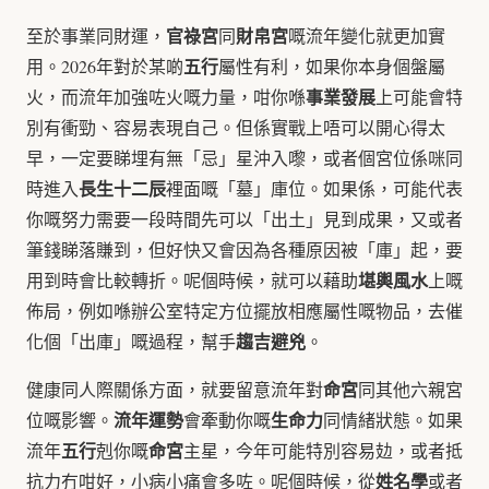
官祿宮
財帛宮
至於事業同財運，
同
嘅流年變化就更加實
五行
用。2026年對於某啲
屬性有利，如果你本身個盤屬
事業發展
火，而流年加強咗火嘅力量，咁你喺
上可能會特
別有衝勁、容易表現自己。但係實戰上唔可以開心得太
早，一定要睇埋有無「忌」星沖入嚟，或者個宮位係咪同
長生十二辰
時進入
裡面嘅「墓」庫位。如果係，可能代表
你嘅努力需要一段時間先可以「出土」見到成果，又或者
筆錢睇落賺到，但好快又會因為各種原因被「庫」起，要
堪輿風水
用到時會比較轉折。呢個時候，就可以藉助
上嘅
佈局，例如喺辦公室特定方位擺放相應屬性嘅物品，去催
趨吉避兇
化個「出庫」嘅過程，幫手
。
命宮
健康同人際關係方面，就要留意流年對
同其他六親宮
流年運勢
生命力
位嘅影響。
會牽動你嘅
同情緒狀態。如果
五行
命宮
流年
剋你嘅
主星，今年可能特別容易攰，或者抵
姓名學
抗力冇咁好，小病小痛會多咗。呢個時候，從
或者