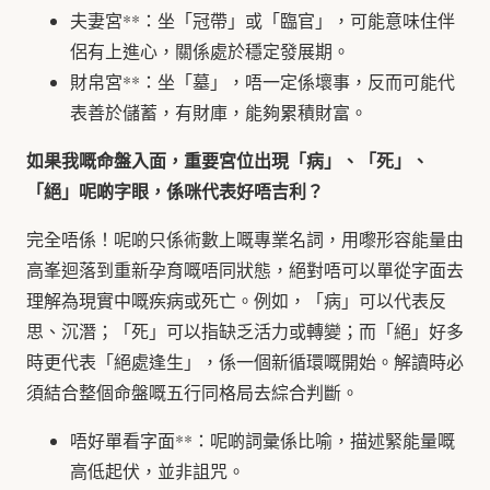
夫妻宮**：坐「冠帶」或「臨官」，可能意味住伴
侶有上進心，關係處於穩定發展期。
財帛宮**：坐「墓」，唔一定係壞事，反而可能代
表善於儲蓄，有財庫，能夠累積財富。
如果我嘅命盤入面，重要宮位出現「病」、「死」、
「絕」呢啲字眼，係咪代表好唔吉利？
完全唔係！呢啲只係術數上嘅專業名詞，用嚟形容能量由
高峯迴落到重新孕育嘅唔同狀態，絕對唔可以單從字面去
理解為現實中嘅疾病或死亡。例如，「病」可以代表反
思、沉潛；「死」可以指缺乏活力或轉變；而「絕」好多
時更代表「絕處逢生」，係一個新循環嘅開始。解讀時必
須結合整個命盤嘅五行同格局去綜合判斷。
唔好單看字面**：呢啲詞彙係比喻，描述緊能量嘅
高低起伏，並非詛咒。