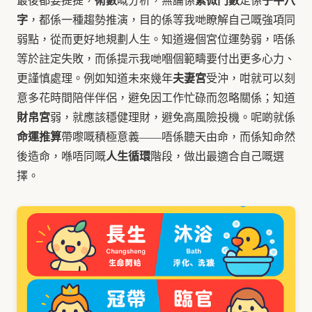
字
，都係一種趨勢推演，目的係等我哋瞭解自己嘅強項同
弱點，從而更好地規劃人生。知道邊個宮位運勢弱，唔係
等於註定失敗，而係提示我哋嗰個範疇要付出更多心力、
夫妻宮
更謹慎處理。例如知道未來幾年
受沖，咁就可以刻
意多花時間陪伴伴侶，避免因工作忙碌而忽略關係；知道
財帛宮
弱，就應該穩健理財，避免高風險投機。呢啲就係
命運推算
帶嚟嘅積極意義——唔係聽天由命，而係知命然
人生循環
後造命，喺唔同嘅
階段，做出最適合自己嘅選
擇。