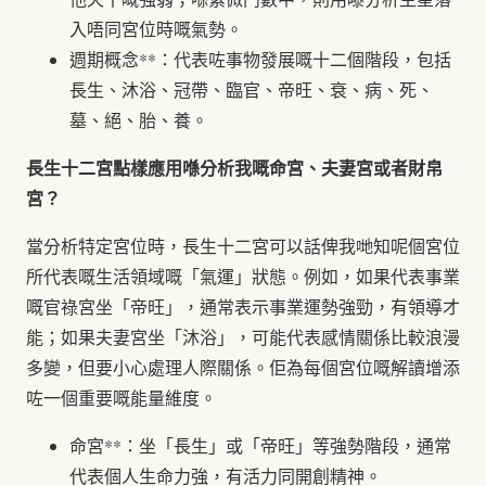
入唔同宮位時嘅氣勢。
週期概念**：代表咗事物發展嘅十二個階段，包括
長生、沐浴、冠帶、臨官、帝旺、衰、病、死、
墓、絕、胎、養。
長生十二宮點樣應用喺分析我嘅命宮、夫妻宮或者財帛
宮？
當分析特定宮位時，長生十二宮可以話俾我哋知呢個宮位
所代表嘅生活領域嘅「氣運」狀態。例如，如果代表事業
嘅官祿宮坐「帝旺」，通常表示事業運勢強勁，有領導才
能；如果夫妻宮坐「沐浴」，可能代表感情關係比較浪漫
多變，但要小心處理人際關係。佢為每個宮位嘅解讀增添
咗一個重要嘅能量維度。
命宮**：坐「長生」或「帝旺」等強勢階段，通常
代表個人生命力強，有活力同開創精神。