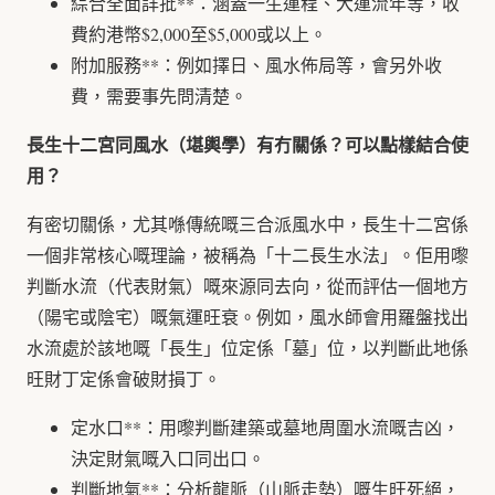
綜合全面詳批**：涵蓋一生運程、大運流年等，收
費約港幣$2,000至$5,000或以上。
附加服務**：例如擇日、風水佈局等，會另外收
費，需要事先問清楚。
長生十二宮同風水（堪輿學）有冇關係？可以點樣結合使
用？
有密切關係，尤其喺傳統嘅三合派風水中，長生十二宮係
一個非常核心嘅理論，被稱為「十二長生水法」。佢用嚟
判斷水流（代表財氣）嘅來源同去向，從而評估一個地方
（陽宅或陰宅）嘅氣運旺衰。例如，風水師會用羅盤找出
水流處於該地嘅「長生」位定係「墓」位，以判斷此地係
旺財丁定係會破財損丁。
定水口**：用嚟判斷建築或墓地周圍水流嘅吉凶，
決定財氣嘅入口同出口。
判斷地氣**：分析龍脈（山脈走勢）嘅生旺死絕，