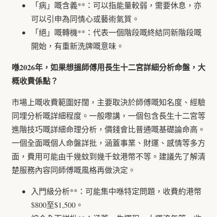
「病」嘅含義**：可以指能量較弱，需要休息，亦
可以引申為同情心或藝術氣質。
「絕」嘅轉機**：代表一個階段嘅終結同新階段嘅
開始，有重新洗牌嘅意味。
喺2026年，如果想搵師傅用長生十二宮詳細分析命盤，大
概收費係點？
市場上嘅收費範圍好闊，主要取決於師傅嘅知名度、經驗
同埋分析嘅詳細程度。一般嚟講，一個包含長生十二宮等
進階技巧嘅詳細命理分析，價錢會比普通嘅基礎論命高。
一個全面嘅個人命盤詳批，涵蓋事業、財運、感情等多方
面，費用可能由千幾蚊到幾千蚊港幣不等。建議先了解清
楚服務內容同師傅嘅風格再做決定。
入門級分析**：可能集中喺特定問題，收費約港幣
$800至$1,500。