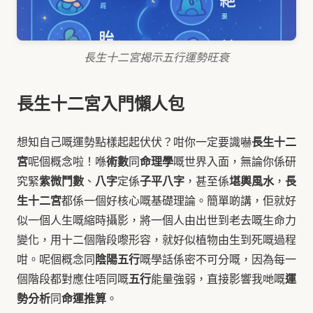
長生十二宮揭示五行運勢旺衰
長生十二宮入門懶人包
長生十二
想知自己嘅運勢點樣起起伏伏？咁你一定要識嚇
宮
術數
命理學
呢個概念啦！喺
同
嘅世界入面，無論你係研
紫微鬥數
八字
子平八字
堪輿風水
長
究緊
、
定係
，甚至係
，
生十二宮
都係一個好核心嘅基礎理論。簡單啲講，佢就好
似一個人生嘅縮時攝影，將一個人由出世到老去嘅生命力
變化，用十二個階段嚟形容，就好似植物由生到死嘅過程
陰陽五行
咁。呢個概念同
嘅學話係密不可分嘅，因為每一
五行
運
個階段都對應住唔同嘅
能量強弱，直接影響我哋嘅
勢分析
命運推算
同
。