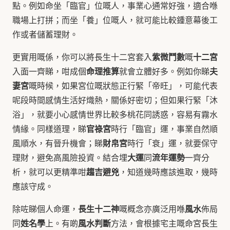
點。例如命坐「臨官」位嘅人，事業心通常好強，適合喺
職場上打拼；而坐「養」位嘅人，就可能比較鍾意幕後工
作或者儲蓄理財。
紫微鬥數
十二宮
更實用嘅係，你可以將長生十二宮套入
嘅
命理推算
夫
入面一齊睇，咁成個
就會立體好多。例如你睇
妻宮
嘅時候，如果宮位嘅狀態正行緊「帝旺」，可能代表
呢段時間感情生活好熾熱，關係好密切；但如果行緊「沐
浴」，就要小心感情世界比較多桃花同誘惑，容易有霧水
官祿宮
情緣。同樣道理，睇
時行「臨官」運，事業自然順
財帛宮
風順水，有晉升機會；睇
時行「衰」運，就要保守
大運
流年運勢
理財，避免高風險投資。結合埋
同
一齊分
趨吉避兇
析，就可以更精準咁
，知道幾時應該進取，幾時
應該守成。
長生十二神
風水
除咗睇個人命運，
嘅概念亦廣泛用喺
佈局
姓名學
風水判斷
同
上。有啲
方法，會根據宅主嘅命宮長生