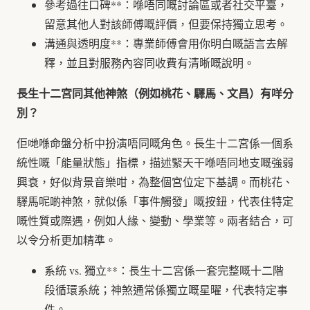
參考過往口碑**：喺唔同嘅討論區或者社交平臺，
留意其他人對該師傅嘅評價，但要保持獨立思考。
溝通與透明度**：專業師傅會用你明白嘅語言去解
釋，並且對服務內容同收費有清晰嘅說明。
長生十二宮同其他神煞（例如桃花、驛馬、文昌）有咩分
別？
佢哋喺命盤分析中扮演唔同嘅角色。長生十二宮係一個系
統性嘅「能量狀態」指標，描述緊天干喺唔同地支嘅強弱
興衰，好似背景音樂咁，為整個宮位定下基調。而桃花、
驛馬呢啲神煞，就似係「事件觸發」嘅按鈕，代表住特定
嘅性質或際遇，例如人緣、變動、學業等。兩者結合，可
以令分析更加精準。
系統 vs. 獨立**：長生十二宮係一套完整嘅十二階
段循環系統；神煞通常係獨立嘅星曜，代表特定事
件。