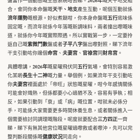
2026年
盤當作一個動態嘅生態系統咁去睇。
嘅天干地支組
天干、地支
合，會同你本命盤嘅
產生互動，呢個互動就係
流年運勢
五行
嘅根源。好似煮餸咁，你本身命盤嘅
底味係
固定嘅，而流年就係今年落嘅新調味料，兩者撞出嚟嘅味
道，就係你今年嘅實際際遇。所以實戰第一步，一定要拎
紫微鬥數
子平八字
返自己嘅
盤或者
盤出嚟對照，睇下流年
命宮
夫妻宮
官祿宮
財帛宮
干支引動咗你邊個
、
、
同
。
2026年
五行
具體嚟講，
嘅星曜飛伏同
氣場，會特別容易激
長生十二神
化某啲
嘅力量。舉個例，如果流年干支引動咗
夫妻宮
你
裡面處於「帝旺」狀態嘅星曜，咁今年感情關係
可能會好熾熱，但係都要小心過猶不及，容易有爭執；相
反，如果引動到「衰」或「病」嘅位置，咁就未必係分
手，可能係大家需要更多時間休養生息，或者關係進入一
三方四正
個需要檢討同調理嘅階段。呢度就要配合
一齊
睇，睇下有無其他宮位嘅星曜過嚟救或者嚟沖，先可以完
健康狀況
整判斷段關係嘅
同走向。