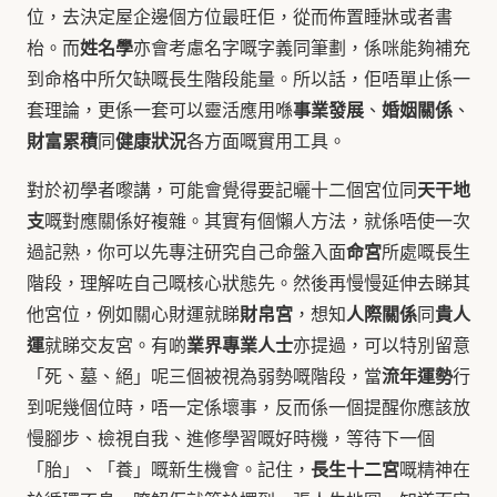
位，去決定屋企邊個方位最旺佢，從而佈置睡牀或者書
姓名學
枱。而
亦會考慮名字嘅字義同筆劃，係咪能夠補充
到命格中所欠缺嘅長生階段能量。所以話，佢唔單止係一
事業發展
婚姻關係
套理論，更係一套可以靈活應用喺
、
、
財富累積
健康狀況
同
各方面嘅實用工具。
天干地
對於初學者嚟講，可能會覺得要記曬十二個宮位同
支
嘅對應關係好複雜。其實有個懶人方法，就係唔使一次
命宮
過記熟，你可以先專注研究自己命盤入面
所處嘅長生
階段，理解咗自己嘅核心狀態先。然後再慢慢延伸去睇其
財帛宮
人際關係
貴人
他宮位，例如關心財運就睇
，想知
同
運
業界專業人士
就睇交友宮。有啲
亦提過，可以特別留意
流年運勢
「死、墓、絕」呢三個被視為弱勢嘅階段，當
行
到呢幾個位時，唔一定係壞事，反而係一個提醒你應該放
慢腳步、檢視自我、進修學習嘅好時機，等待下一個
長生十二宮
「胎」、「養」嘅新生機會。記住，
嘅精神在