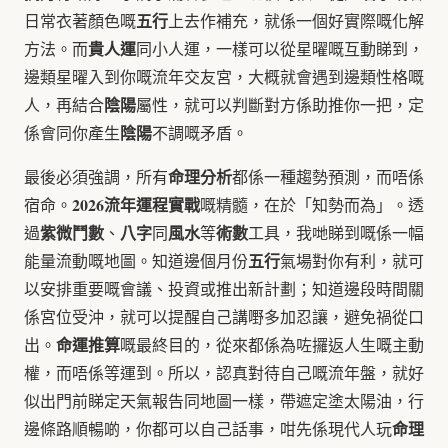
五行
日常衣著顏色嘅
上去作補充，就係一個好實際嘅化解
貴人運
方法。而
同小人運，一樣可以從星曜嘅互動睇到，
邊類星曜入到你嘅流年交友宮，大概就會遇到邊類性格嘅
陰陽
人，再結合
屬性，就可以判斷對方係助推你一把，定
陰陽
係會同你產生
不調嘅矛盾。
命理分析
最後必須強調，所有
都係一種趨勢預測，而唔係
2026流年運程實戰
宿命。
嘅精髓，在於「知勢而為」。透
紫微鬥數
八字
風水
術數
過
、
同
等
工具，我哋睇到嘅係一幅
五行
能量流動嘅地圖。知道邊個月份
氣場對你有利，就可
以安排重要嘅會議、投資或推出新計劃；知道邊段時間關
係宮位受沖，就可以提醒自己講嘢多加忍讓，避免禍從口
命運推算
出。
嘅最終目的，從來都係為咗攞返人生嘅主動
權，而唔係等運到。所以，認真對待自己嘅流年盤，就好
似出門前睇定天氣報告同地圖一樣，帶遮定塗太陽油，行
命理
邊條路順暢啲，你都可以自己話事，咁先係現代人玩