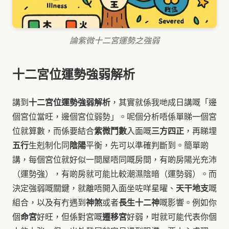
論紫微十二宮運勢之強弱
十二宮位運勢強弱解析
十二宮位運勢強弱解析
講到
，其實就係我哋成日講嘅「邊
個宮位當旺，邊個宮位弱勢」。呢個分析唔係單睇一個宮
紫微鬥數
三方四正
位就算數，而係要結合
入面嘅
，再睇埋
五行
陰陽
生剋制化同
平衡，先可以準確判斷到。簡單啲
講，每個宮位就好似一間屋唔同嘅房間，有啲房陽光充沛
（運勢強），有啲房就可能比較潮濕陰暗（運勢弱）。而
天干地支
決定強弱嘅關鍵，就離唔開入面坐咗咩星曜、
嘅
神煞
長生十二神
組合，以及有冇遇到
或者
嘅影響。例如你
命宮
遷移宮
個
好旺，但係對宮嘅
好弱，咁就可能代表你個