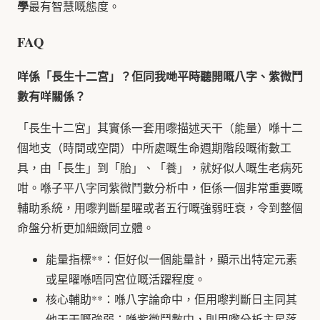
學
最有智慧嘅態度。
FAQ
咩係「長生十二宮」？佢同我哋平時聽開嘅八字、紫微鬥
數有咩關係？
「長生十二宮」其實係一套用嚟描述天干（能量）喺十二
個地支（時間或空間）中所處嘅生命週期階段嘅術數工
具，由「長生」到「胎」、「養」，就好似人嘅生老病死
咁。喺子平八字同紫微鬥數分析中，佢係一個非常重要嘅
輔助系統，用嚟判斷星曜或者五行嘅強弱旺衰，令到整個
命盤分析更加細緻同立體。
能量指標**：佢好似一個能量計，顯示出特定元素
或星曜喺唔同宮位嘅活躍程度。
核心輔助**：喺八字論命中，佢用嚟判斷日主同其
他天干嘅強弱；喺紫微鬥數中，則用嚟分析主星落