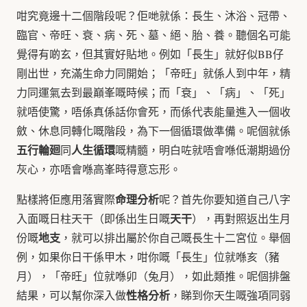
咁究竟邊十二個階段呢？佢哋就係：長生、沐浴、冠帶、
臨官、帝旺、衰、病、死、墓、絕、胎、養。聽個名可能
覺得有啲玄，但其實好貼地。例如「長生」就好似BB仔
剛出世，充滿生命力同開始；「帝旺」就係人到中年，精
力同運氣去到最巔峯嘅時候；而「衰」、「病」、「死」
就唔使驚，唔係真係話你會死，而係代表能量進入一個收
斂、休息同轉化嘅階段，為下一個循環做準備。呢個就係
五行輪廻
人生循環
同
嘅精髓，明白咗就唔會喺低潮期過份
灰心，亦唔會喺高峯時得意忘形。
命理分析
點樣將佢應用落實際
呢？首先你要知道自己八字
天干
入面嘅日柱天干（即係出生日嘅
），再對照返出生月
地支
份嘅
，就可以排出屬於你自己嘅長生十二宮位。舉個
例，如果你日干係甲木，咁你嘅「長生」位就喺亥（豬
月），「帝旺」位就喺卯（兔月），如此類推。呢個排盤
性格分析
結果，可以幫你深入做
，睇到你天生嘅強項同弱