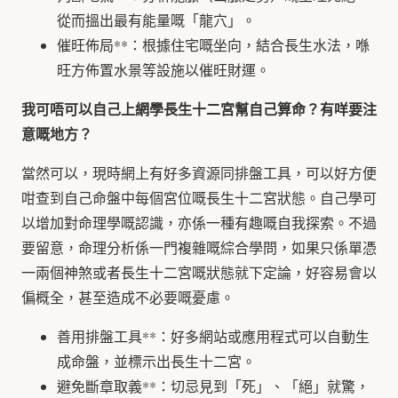
從而搵出最有能量嘅「龍穴」。
催旺佈局**：根據住宅嘅坐向，結合長生水法，喺
旺方佈置水景等設施以催旺財運。
我可唔可以自己上網學長生十二宮幫自己算命？有咩要注
意嘅地方？
當然可以，現時網上有好多資源同排盤工具，可以好方便
咁查到自己命盤中每個宮位嘅長生十二宮狀態。自己學可
以增加對命理學嘅認識，亦係一種有趣嘅自我探索。不過
要留意，命理分析係一門複雜嘅綜合學問，如果只係單憑
一兩個神煞或者長生十二宮嘅狀態就下定論，好容易會以
偏概全，甚至造成不必要嘅憂慮。
善用排盤工具**：好多網站或應用程式可以自動生
成命盤，並標示出長生十二宮。
避免斷章取義**：切忌見到「死」、「絕」就驚，