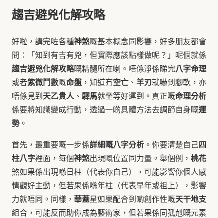
趨吉避兇化解攻略
神煞
好啦，講完咗各種
嘅基本概念同影響，好多朋友都會
問：「知到有吉有兇，但實際應該點樣做呢？」呢個就係
趨吉避兇化解攻略
八字命理
嘅精髓所在喇。唔係淨係睇完
紫微鬥數
命盤
空亡
羊刃
或者
嘅
，知道有
、
就嚇到腳軟，亦
天乙貴人
驛馬
命理分析
唔係見到
、
就坐等好運到。真正嘅
運
係要將知識變成行動，透過一啲具體方法去調節自身嘅
勢
。
詳細嘅八字分析
四
首先，最重要嘅一步係
。你要清楚自己
柱八字
神煞
桃花
裡面，每個
出現嘅位置同力量。舉個例，
煞如果係出現喺日柱（代表你自己），可能影響你個人感
情觀好主動，但若果係喺年柱（代表早年或祖上），影響
華蓋
天干地支
力就唔同。同樣，
星如果配合到啲創作性嘅
組合，可能反而助你成為藝術家，但若果係同孤剋嘅元素