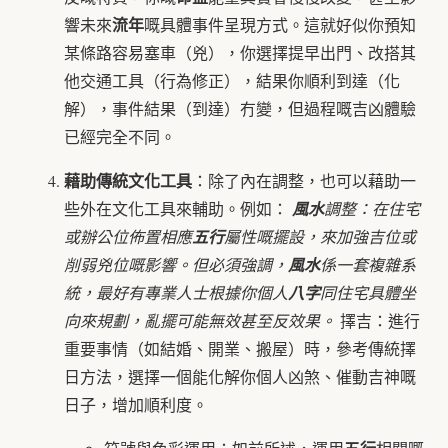
流年
響未來
嘅具體事件呈現方式。這就好似你預知
某條路容易塞車（兇），你選擇提早出門、改搭其
他交通工具（行為修正），結果你順利到達（化
解），事件結果（到達）冇變，但過程嘅吉凶體驗
已經完全不同。
藉助傳統文化工具
：除了內在調整，也可以藉助一
些外在文化工具來輔助。例如：
風水
調整：在住宅
或辦公位佈置相應
五行
屬性嘅擺設，來加強吉位或
削弱兇位嘅影響。但必須強調，
風水
係一套複雜系
統，最好有專業人士根據你個人
八字
同住宅具體坐
向來規劃，亂擺可能無效甚至反效果。
擇吉：進行
重要事情（如結婚、開業、搬屋）時，參考傳統擇
日方法，選擇一個能化解你個人凶煞、催動吉神嘅
日子，增加順利度。