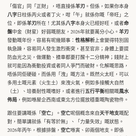
羊刃
「傷官」同「正財」，唔直接係
。但係，如果你本身
八字
日柱係丙火或者丁火，咁「午」就係你嘅「帝旺」之
羊刃
八字
命
位，即係
所在！尤其係
本身火已經好旺，或者
盤
羊刃
中金（財星）好弱嘅朋友，2026年就要萬分小心。
性格解析
發動嘅年份，容易有呢幾類事：
上會變得特別固
執急躁，容易同人發生激烈衝突，甚至官非；身體上要提
防血光之災，做運動、揸車都要打醒十二分精神；錢財上
就可能因為衝動投資或者同人爭鬥而破財。化解嘅思路，
唔係同佢硬碰，而係用「洩」嘅方法。既然火太旺，可以
多用土嘅元素（火生土）來洩火氣，例如多接觸大自然
五行平衡
風水
（土）、培養耐性嘅嗜好，或者進行
相關嘅
佈局
，例如喺屋企西南或東北方位擺放穩重嘅陶瓷物件。
空亡
空亡
天干地支
跟住要講嘅係「
」。
呢個概念來自
嘅配
對，簡單講就係「有等於無」、「力量失效」嘅狀態。
空亡
2026年丙午，根據排盤，
喺寅、卯兩個地支。即係