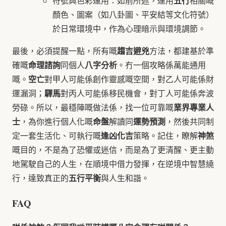
五行
符號與色彩運用：如前所述，運用
相關嘅
顏色、圖案（如八卦圖、平安結等文化符號）
於日常環境中，作為心理暗示與環境調節。
趨吉避兇
最後，必須提醒一點，所有嘅
方法，都建基於準
命理諮詢
八字分析
確嘅
同個人
。冇一個攻略係萬能通用
空亡
嘅。
對甲人可能係創作靈感嘅空間，對乙人可能係財
驛馬
運漏洞；
對丙人可能係移民機會，對丁人可能係奔波
業界專業人
勞碌。所以，最穩陣嘅做法係，找一位可靠嘅
士
命盤
運勢預測
，為你進行個人化嘅
解讀同
，然後共同制
逢凶化吉
神煞
定一套生活化、可執行嘅
策略。記住，瞭解
嘅目的，不是為了恐懼或迷信，而是為了更清醒、更主動
地駕駛自己的人生，在順境中借力發揮，在逆境中智慧繞
五行平衡
行，達致真正的
與人生和諧。
FAQ