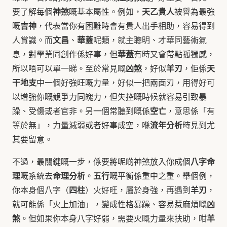
神煞
天乙貴人
要了解每個
嘅基本屬性。例如，
被譽為最強
吉神
嘅
，代表當你有困難時會有貴人出手相助，容易得到
文昌
華蓋
人賞識。而
、
呢類，就主聰明、才華同藝術氣
華蓋
息，對學業同創作係好事，但
有時又會帶點孤獨感，
凶煞
羊刃
天
所以唔可以單一睇。至於常見嘅
，好似
，佢係
干地支
中一個好強旺嘅力量，好似一把兩面刃，用得好可
以增強你嘅競爭力同魄力，但失控嘅時候就容易引致暴
空亡
躁、受傷或者官非。另一個常聽到嘅係
，意思係「有
流年分析
等於無」，力量減弱或者好事成空，喺
時見到尤
其要留意。
八字命
不過，最關鍵嘅一步，係要將呢啲神煞放入你成個
理
命理分析
五行
嘅系統去
。
嘅平衡係重中之重。舉個例，
四柱
羊刃
你本身個八字（
）火好旺，屬於身強，再遇到
，
凶
就可能係「火上加油」，變成性格暴躁、容易惹麻煩嘅
煞
羊
。但如果你本身八字好弱，需要火嘅力量來扶助，咁