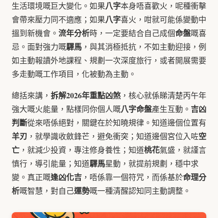
八字
生活環境嘅巨大變化。如果
本身唔喜歡火，呢種衝擊
八字
會帶來壓力同不適應；如果
喜火，咁就可能係變動中
流年分析
命盤
搵到新機會。
時，一定要結合自己成個
嘅喜
驛馬
忌。面對強力嘅
，與其消極抵抗，不如主動迎接，例
如主動報讀外地課程、規劃一次深度旅行，或者開展需要
多走動嘅工作項目，化被動為主動。
拆解2026年重點凶煞
總括來講，
，核心就係睇清楚丙午年
八字命盤
吉凶
強大嘅火能量，點樣同你個人嘅
產生互動。
判斷
從來唔係絕對，關鍵在於知曉規律。知道邊個位置有
羊刃
空
，就學識收斂鋒芒，避免衝突；知道邊個宮位入咗
亡
桃花
，就減少投資，專注修身養性；知道
氣盛，就謹言
驛馬
慎行，導引能量；知道
星動，就提前規劃，穩中求
逢凶化吉
命理分
變。真正嘅
，唔係靠一個符咒，而係基於
析
運勢
嘅智慧，對自己
嘅一種清醒認知同主動調整。