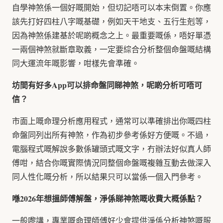
自學神煞係一個好嘅開始，但切記唔可以本末倒置。你應
該先打好四柱八字嘅基礎，例如天干地支、五行生剋等，
因為神煞係建基於呢啲概念之上。最重要嘅係，唔好單憑
一兩個神煞就斷章取義，一定要綜合分析整個命盤嘅結構
同大運流年嘅影響，咁樣先會準確。
坊間有好多App可以排命盤同睇神煞，呢啲分析可唔可
信？
市面上嘅命理分析應用程式，通常可以準確排出你嘅四柱
命盤同列出所有神煞，作為初步參考係好方便嘅。不過，
電腦程式嘅解說多數係罐頭式嘅文字，冇辦法好似真人師
傅咁，結合你嘅實際情況同整個命盤嘅複雜互動去做深入
同人性化嘅分析，所以結果只可以當係一個入門參考。
喺2026年想搵師傅解盤，淨係睇神煞嘅收費大概係點？
一般嚟講，專業嘅命理師傅好少會提供淨係分析神煞嘅服