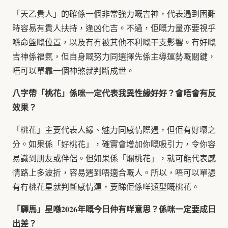
「天乙貴人」的確係一個非常強力嘅吉神，代表遇到困難
時容易有貴人扶持，逢凶化吉。不過，佢嘅力量亦要視乎
喺命盤嘅位置，以及有冇被其他不利嘅干支影響。有好嘅
吉神係福氣，但自身嘅努力同選擇先係主導運勢嘅關鍵，
唔可以單靠一個神煞就判斷成世。
八字帶「桃花」係咪一定代表我異性緣好好？會唔會有反
效果？
「桃花」主要代表人緣、魅力同感情際遇，但佢有好壞之
分。如果係「好桃花」，確實會增加你嘅吸引力，令你容
易識到朋友或伴侶。但如果係「爛桃花」，就可能代表感
情路上多波折，容易遇到唔適合嘅人。所以，唔可以單憑
有冇桃花星就判斷感情運，要睇佢係咩類型嘅桃花。
「驛馬」星喺2026年嘅今日仲有咩意思？係咪一定要成日
出差？