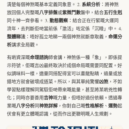
系統分析
清楚每個神煞嘅基本定義同象意。 2.
：將神煞
八字排盤
紫微鬥數
五行生剋
放回個人完整嘅
或
盤中，結合
動態觀察
同十神一齊參看。 3.
：結合正在行緊嘅大運同
流年，去判斷佢哋當前係「激活」咗定係「沉睡」中。 4.
整體睇法
命運分
：唔好孤立地睇一兩個神煞就斷章取義，
析
講求全局觀。
命理諮詢
有啲資深嘅
師會講，神煞係一種「象」，即係提
示符號，佢嘅吉凶最終取決於成個命局嘅需要同配置。好
似調味料一樣，適量同搭配得宜可以畫龍點睛，過量或放
凶煞
錯地方就會破壞成道菜。所以，與其單純驚懼
，不如
學習點樣理解同駕馭佢哋帶來嘅能量，甚至將某啲兇性轉
吉神
化；同時亦要善用
嘅力量，但唔好過份依賴。透過專
八字分析
神煞詳解
性格解析
運勢
業嘅
同
，你對自己嘅
、
起
伏會有更立體嘅認識，從而作出更聰明嘅人生規劃。