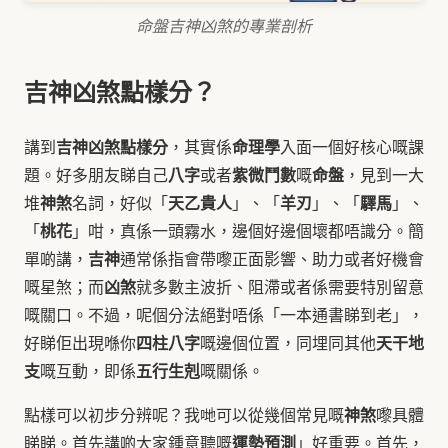
命盤吉神凶煞的專業剖析
吉神凶煞點樣分？
吉神凶煞點樣分
命理學
講到
，其實係
入面一個好核心嘅課
八字
紫微鬥數
命盤
題。好多朋友睇自己
或者
嘅
，見到一大
神煞
天乙貴人
羊刃
驛馬
堆
名詞，好似「
」、「
」、「
」、
桃花
「
」咁，真係一頭霧水，邊個好邊個壞都唔識分。簡
吉神
單啲講，
通常係指會帶嚟正面影響、助力或者好機會
凶煞
嘅星煞；而
就多數主波折、阻滯或者係需要特別留意
嘅關口。不過，呢個分法絕對唔係「一本通書睇到老」，
四柱八字
天干地
好睇佢出現喺你
嘅邊個位置，同埋同其他
支
五行生剋
嘅互動，即係
嘅關係。
神煞
點樣可以初步分辨呢？我哋可以從幾個常見嘅
嚟具體
運勢預測
睇睇。首先講啲大家鍾意聽嘅
」好重要。首先，