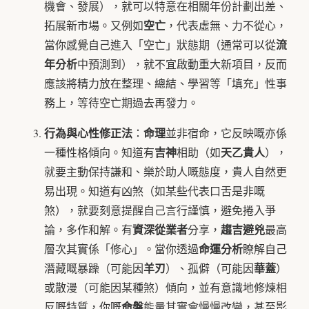
機會、發展），就可以特意在相關年份計劃出差、
空亡
拓展新市場。又例如
，代表虛無、力不從心，
流
當你感覺自己進入「空亡」狀態期（通常可以從
年分析
中預測到），就不宜啟動重大新項目，反而
應該將精力放在整理、總結、學習等「填充」性事
務上，等待空亡期過去再發力。
行為與心性修正法
命理
：
並非宿命，它反映嘅亦係
吉神
天乙貴人
一種性格傾向。知道有
相助（如
），
就要主動保持謙和、樂於助人嘅態度，貴人自然更
易出現。知道有凶煞（如某些代表口舌是非嘅
煞），就要刻意提醒自己言行謹慎，避免捲入爭
資深從業者
趨吉避兇
論，多作和解。有
分享，
最高
命運分析
層次其實係「修心」。當你透過
瞭解自己
羊刃
華蓋
潛藏嘅暴躁（可能因
）、孤僻（可能因
）
或散漫（可能因某種煞）傾向，並有意識地修煉相
命盤
反嘅特質，你嘅
能量其實會慢慢改變，甚至影