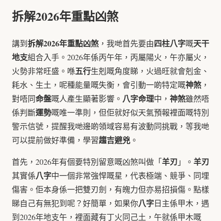
拆解2026年重點凶煞
拆解2026年重點凶煞
四柱八字
天干
講到
，我哋首先要由
嘅
地支
組合入手。2026年係丙午年，丙屬陽火，午亦屬火，
五行
火勢非常旺盛。喺
生剋嘅角度睇，火過旺就會剋金、
神煞
耗水、生土，呢種能量嘅失衡，會引動一啲特定嘅
，
命盤
八字命理
神煞
對唔同
嘅人產生顯著影響。
中，
雖然唔
運勢
係判斷
嘅唯一準則，但佢就好似天氣預報裡面嘅特別
警示信號，提醒我哋邊啲領域容易有波動同挑戰，等我哋
趨吉避兇
可以提前做好準備，學習
。
羊刃
羊刃
首先，2026年有個要特別留意嘅凶煞叫做「
」。
八字
其實係
中一個非常強悍嘅星，代表極端、競爭、同埋
傷害。佢本身係一把雙刃劍，有魄力但亦易招損傷。點樣
八字
睇自己有無犯到呢？好簡單，如果你
日主係甲木，遇
到2026年地支午，裡面藏有丁火同己土，午就係甲木嘅