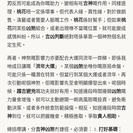
刃
吉神
反而可能成為你嘅助力，變相有咗
嘅作用。同樣道
桃花
理，
唔一定係壞事，佢代表人緣、異性緣，對於做銷
桃花
桃
售、演藝或者需要人脈嘅工作，
係好幫手；但如果
花
凶煞
同某些
組合，或者出現喺不當嘅位置，就可能變成
吉凶判斷
感情糾紛。所以，
絕對唔係單靠一個神煞個名就
定生死。
再者，神煞嘅影響力亦要配合大運同流年一齊睇，即係我
流年大運
凶煞
哋成日講嘅「
」。某個
坐喺你嘅原局命盤，
可能只係一種潛在特質，但當行到某個大運或者流年，再
次引動呢個神煞，佢嘅影響先至會明顯爆發出來。呢個時
趨吉避兇
凶煞
候，
嘅功夫就好有用。知道邊段時間邊類
嘅
力量會增強，就可以主動避開一啲高風險嘅投資、避免衝
吉
動決策，或者多作檢查防範損傷。相反，知道邊段時間
神
貴人相助
到位，就可以把握機會，積極進取，爭取
。
吉神凶煞
打好基礎
總括嚟講，分
冇捷徑，必須要： 1.
：