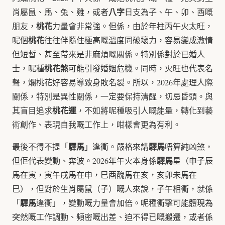
八字
肖屬鼠、馬、兔、雞，或者
日支為子、午、卯、酉嘅
桃花
朋友，
力量會非常強。但係，由於年柱丙午火太旺，
桃花
呢個
往往伴隨住極高嘅溫度同破壞力，容易變成激情
但短暫、甚至帶來是非麻煩嘅關係。特別係對於已婚人
桃花煞
士，呢種
可能引發婚姻危機。同時，火旺也代表名
聲，爛桃花好容易導致身敗名裂。所以，2026年處理人際
關係，特別是異性關係，一定要保持清醒，切忌昏頭。與
桃花運
其盲目追求
，不如將呢種吸引人嘅能量，轉化到藝
術創作、表現自我嘅工作上，咁樣會更為有利。
驛馬
驛馬
最後不得不提「
」逢衝。嚴格來講
唔算純凶煞，
驛馬
但佢代表變動、奔波。2026年午火本身係
星（申子辰
馬在寅，寅午戌馬在申，巳酉醜馬在亥，亥卯未馬在
巳），但對於生肖屬鼠（子）嘅人來說，子午相衝，就係
驛馬
「
逢衝」，變動嘅力量會加倍。呢種衝擊可能體現為
突然嘅工作調動、頻密嘅出差、迫不得已嘅搬遷，或者係