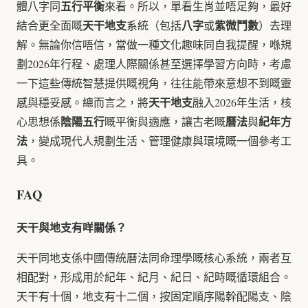
五行平衡
體八字同
來看。所以，單看生肖並唔足夠，最好
天干地支
八字
紫微鬥數
結合更全面嘅
系統（包括
或
）去理
解。無論你信唔信，當做一種文化趣味同自我提醒，喺規
劃2026年行程、處理人際關係甚至選擇學習方向時，考慮
一下這些傳統智慧提供嘅視角，往往能帶來意想不到嘅靈
天干地支
感與穩妥感。總而言之，將
融入2026年生活，核
陰陽五行
曆法
紀年方
心思想係
嘅平衡與適應，讓古老嘅
與
法
，變成現代人規劃生活、管理健康與環境嘅一個參考工
具。
FAQ
天干與地支有咩關係？
天干同地支係中國傳統曆法同命理學嘅核心系統，兩者互
相配對，形成用於紀年、紀月、紀日、紀時嘅循環組合。
天干有十個，地支有十二個，按固定順序陽幹配陽支、陰