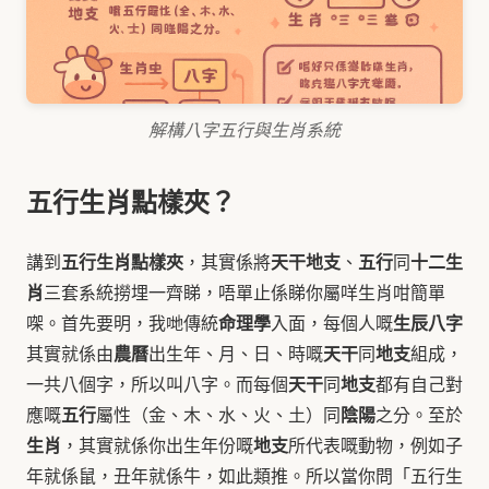
解構八字五行與生肖系統
五行生肖點樣夾？
五行生肖點樣夾
天干地支
五行
十二生
講到
，其實係將
、
同
肖
三套系統撈埋一齊睇，唔單止係睇你屬咩生肖咁簡單
命理學
生辰八字
㗎。首先要明，我哋傳統
入面，每個人嘅
農曆
天干
地支
其實就係由
出生年、月、日、時嘅
同
組成，
天干
地支
一共八個字，所以叫八字。而每個
同
都有自己對
五行
陰陽
應嘅
屬性（金、木、水、火、土）同
之分。至於
生肖
地支
，其實就係你出生年份嘅
所代表嘅動物，例如子
年就係鼠，丑年就係牛，如此類推。所以當你問「五行生