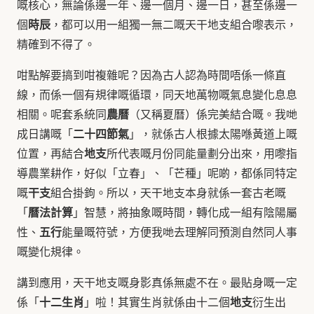
嘅核心，無論係邊一年、邊一個月、邊一日，甚至係邊一
時辰
個
，都可以用一組獨一無二嘅天干地支組合嚟表示，
精確到不得了。
咁點解要搞到咁複雜呢？因為古人認為時間唔係一條直
線，而係一個有規律嘅循環，同天地萬物嘅氣息變化息息
農曆
相關。呢套系統同
（又稱夏曆）係完美結合嘅。我哋
二十四節氣
成日講嘅「
」，就係古人根據太陽喺黃道上嘅
地支
位置，再結合
所代表嘅月份同能量劃分出來，用嚟指
導農業耕作，好似「立春」、「芒種」呢啲，都係同特定
干支
嘅
組合掛鉤。所以，天干地支本身就係一套古老嘅
曆法計算
「
」智慧，將抽象嘅時間，轉化成一組有陰陽屬
五行
性、
能量嘅符號，方便我哋去理解同預測自然同人事
嘅變化規律。
講到應用，天干地支嘅身影真係無處不在。最貼身嘅一定
十二生肖
地支
係「
」啦！其實生肖就係由十二個
衍生出