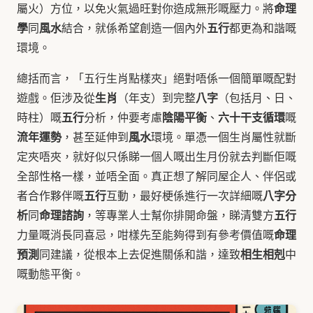
命理
屬火）方位，以免火氣過旺對你造成無形嘅壓力。將
學
風水
五行
同
結合，就係希望創造一個內外
都更為和諧嘅
環境。
總括而言，「五行生肖點樣夾」絕對唔係一個簡單嘅配對
生肖
八字
遊戲。佢涉及從
（年支）到完整
（包括月、日、
五行
陰陽平衡
六十干支循環
時柱）嘅
分析，仲要考慮
、
嘅
流年運勢
風水
，甚至延伸到
環境。單憑一個生肖屬性就斷
定夾唔夾，就好似只係睇一個人嘅出生月份就去判斷佢嘅
全部性格一樣，並唔全面。真正想了解同屋企人、伴侶或
五行
八字分
者合作夥伴嘅
互動，最好梗係進行一次詳細嘅
析
命理諮詢
五行
同
，等專業人士幫你排開命盤，睇清雙方
命理
力量嘅消長同喜忌，咁樣先至能夠得到有參考價值嘅
預測
相生相剋
同建議，從根本上去促進關係和諧，達致
中
嘅動態平衡。