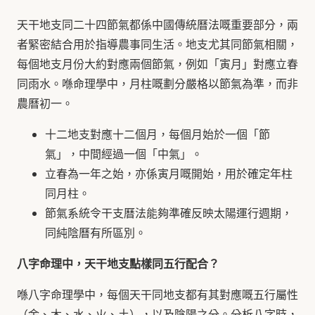
天干地支同二十四節氣都係中國傳統曆法嘅重要部分，兩
者緊密結合用於指導農事同生活。地支尤其同節氣相關，
每個地支月份大約對應兩個節氣，例如「寅月」對應立春
同雨水。喺命理學中，月柱嘅劃分嚴格以節氣為準，而非
農曆初一。
十二地支對應十二個月，每個月始於一個「節
氣」，中間經過一個「中氣」。
立春為一年之始，亦係寅月嘅開始，用於確定年柱
同月柱。
節氣系統令干支曆法能夠準確反映太陽運行週期，
同純陰曆有所區別。
八字命理中，天干地支點樣同五行配合？
喺八字命理學中，每個天干同地支都有其對應嘅五行屬性
（金、木、水、火、土），以及陰陽之分。分析八字時，