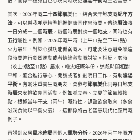
陰陽平衡
信，而係一種讓自己心境同環境更
嘅生活智慧。
二十四節氣
天干地支
紀年方
其次，2026年嘅
變化，結合
嘅
法
曆法
，可以幫我哋更精準把握健康同作息時間。傳統
將
時辰
地支
一日分成十二個
，每個時辰對應一個
，同時也有
五行
屬性。例如，2026年嘅午時（上午11點至下午1點）
火力最旺，對於心臟功能偏弱嘅人，可能要注意避免喺這
段時間進行劇烈運動或者情緒激動嘅討論。相反，亥時
（晚上9點至11點）屬水，喺火旺嘅年份，這段時間相對
陰陽
平和，適合進行靜心、閱讀或者計劃明日工作，有助
平衡
節氣變化
地支
。有啲注重養生嘅朋友，會參考
同每日
時辰
來安排飲食同活動，例如喺立春、立夏等節氣轉換
干支
點，根據當年
（丙午）嘅特性，調整飲食取向（多食
滋潤食物以平衡火氣），這都係將古老智慧現代化應用嘅
例子。
風水佈局
運勢分析
方
再講到家居
同個人
，2026年丙午年嘅