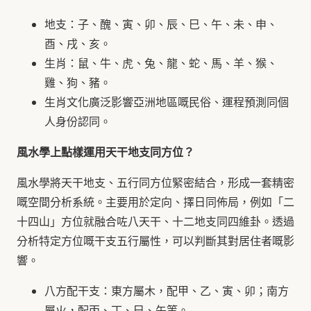
地支：子、醜、寅、卯、辰、巳、午、未、申、
酉、戌、亥。
生肖：鼠、牛、虎、兔、龍、蛇、馬、羊、猴、
雞、狗、豬。
生肖文化廣泛影響亞洲地區嘅民俗、運程預測同個
人身份認同。
風水學上點樣運用天干地支同方位？
風水學將天干地支、五行同方位緊密結合，形成一套精密
嘅空間分析系統。主要用於定向、擇日同佈局，例如「二
十四山」方位就融合咗八天干、十二地支同四維卦。透過
分析特定方位嘅干支五行屬性，可以判斷其對居住者嘅影
響。
八方配干支：東方屬木，配甲、乙、寅、卯；南方
屬火，配丙、丁、巳、午等。