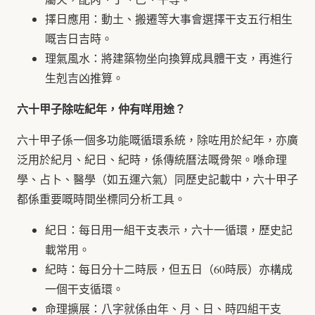
擇日應用：動土、搬遷等大事會選擇干支五行相生
嘅吉日吉時。
理氣風水：將建築物坐向換算成具體干支，再進行
生剋吉凶推算。
六十甲子除咗紀年，仲有咩用途？
六十甲子係一個多功能嘅循環系統，除咗用於紀年，亦廣
泛用於紀月、紀日、紀時，係傳統曆法嘅骨架。喺命理
學、占卜、醫學（如五運六氣）同歷史記載中，六十甲子
都係重要嘅時間坐標同分析工具。
紀日：每日用一組干支表示，六十一循環，歷史記
載常用。
紀時：每日分十二時辰，但五日（60時辰）亦構成
一個干支循環。
命理擴展：八字就係由年、月、日、時四組干支