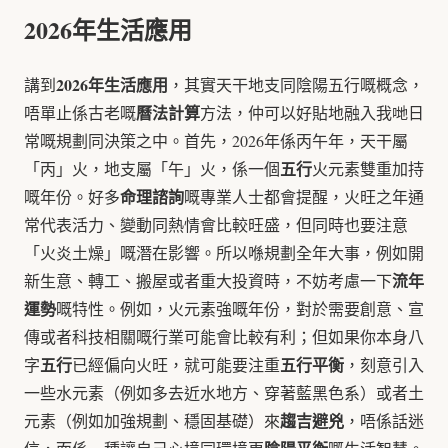
2026年生活應用
2026年生活應用
講到
，其實天干地支同陰陽五行嘅概念，
曆法計算
唔單止係古老嘅
方法，仲可以好貼地融入我哋日
常嘅規劃同決策之中。首先，2026年係丙午年，天干屬
五行
「丙」火，地支屬「午」火，係一個
火元素雙重加持
命理諮詢
嘅年份。好多
嘅專業人士都會提醒，火旺之年通
常代表活力、變動同熱情會比較旺盛，但同時也要注意
「火炎土燥」嘅潛在影響。所以喺規劃全年大事，例如開
流年
新生意、轉工、搬屋或者重大投資時，不妨考慮一下
運勢
嘅特性。例如，火元素強嘅年份，對於需要創意、宣
傳或者科技相關嘅行業可能會比較有利；但如果你本身八
五行
五行平衡
字
已經偏向火旺，就可能要注重
，刻意引入
一些水元素（例如多去近水地方、穿著藍黑色系）或者土
趨吉避兇
元素（例如加強規劃、穩固基礎）來
，唔係話迷