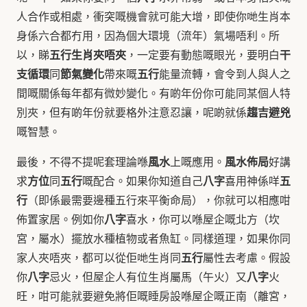
人合作或相處，衝突嘅機會就可能大增，即使你哋生肖本
身係六合都冇用，因為個大環境（流年）氣場唔利。所
五行生肖夾唔夾
干
以，睇
，一定要有動態嘅眼光，要明白
支循環
節氣變化
五行
同
帶來嘅
能量流轉，會令到人與人之
間嘅關係每年都有微妙變化。有啲年份你可能同某個人特
趨吉避兇
別夾，但有啲年份就要格外注意忍讓，呢啲就係
嘅智慧。
風水
風水佈局
最後，不得不提呢套理論喺
上嘅應用。
好講
方位
五行
八字
五
求
同
嘅配合。如果你知道自己
喜用神係咩
行
（即係最需要邊種五行來平衡命局），你就可以相應咁
八字
佈置家居。例如你
喜水，你可以喺屋企嘅北方（坎
宮，屬水）擺放水種植物或者魚缸。同樣道理，如果你同
五行
家人夾唔夾，都可以從佢哋生肖同
屬性去考慮。假設
八字
八字
你
忌火，但屋企人有位生肖屬馬（午火）又
火
旺，咁可能就要避免將佢嘅睡房設喺屋企嘅正南（離宮，