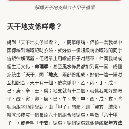
解構天干地支與六十甲子循環
天干地支係咩嚟？
講到「天干地支係咩嚟？」，簡單嚟講，佢係一套我哋中
國傳統到爆嘅紀時系統，就好似一個超級精密嘅時間同宇
宙規律解碼器。佢唔單止用嚟記日子咁簡單，仲同我哋成
命理學
風水
個生活文化、
，甚至
佈局都扣到實一實。成個
天干
地支
系統由「
」同「
」兩部份組成，好似一陰一陽咁
互相配合。天干有十個，依次係甲、乙、丙、丁、戊、
己、庚、辛、壬、癸；地支就有十二個，就係我哋好熟嘅
子、醜、寅、卯、辰、巳、午、未、申、酉、戌、亥。將
呢兩組字順序配對，由「甲子」開始，到「癸亥」結束，
六十甲
咁就形成咗一個長達六十個組合嘅循環，叫做「
子
干支
紀年方法
」，或者叫「
」循環。呢個循環就係傳統