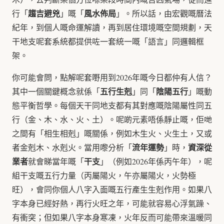
趨吉避兇
風水佈局
行「
」嘅「
」。所以話，由宏觀嘅曆法
紀年，到個人嘅命運解讀，再到居住環境嘅空間規劃，天
干地支呢套系統都提供咗一套統一嘅「語言」同邏輯框
架。
你可能會問，點解呢套嘢用到2026年嘅今日都仲有人信？
五行生剋
陰陽五行
其中一個關鍵概念就係「
」同「
」嘅動
態平衡哲學。每個天干同地支都有其對應嘅陰陽屬性同五
行（金、木、水、火、土）。呢啲元素唔係靜止嘅，佢哋
之間有「相生相剋」嘅關係，例如木生火、火生土，又或
流年運勢
資深從
者金剋木、水剋火。當用嚟分析「
」時，
業者
干支
就會睇當年嘅「
」（例如2026年係丙午年），呢
組干支嘅五行力量（丙屬陽火，午亦屬陽火，火勢極
旺），會同你個人八字入面嘅五行產生生剋作用。如果八
字本身已經好熱，再行火旺之年，可能就容易心浮氣躁、
有衝突；但如果八字本身寒凍，火年反而可能帶來溫暖同