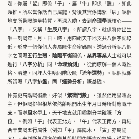
嚟，你屬「鼠」即係「子」、屬「牛」即係「醜」，如此
類推。所以當你話自己屬龍，背後其實係講緊「辰」呢個
命理學
地支所帶嘅能量特質。再深入啲，去到
嘅核心——
八字
生辰八字
「
」，又稱「
」。所謂八字，就係將你出生
嗰一刻嘅年、月、日、時，用四組天干地支共八個字記錄
低，形成一個你個人專屬嘅生命密碼圖。透過分析呢八個
五行生剋
陰陽平衡
業界專業人士
字之間嘅
、
關係，
就可以
八字分析
命理預測
進行「
」同「
」，從而瞭解一個人嘅性
流年運勢
格、潛能，同埋人生唔同階段嘅「
」。呢個就係
八字排盤
運勢分析
所謂嘅「
」同「
」嘅基礎。
紫微鬥數
仲有更高階嘅術數，好似「
」，雖然佢用星曜為
干
主，但佢嘅排盤根基依然離唔開出生年月日時所對應嘅
支
風水
方
。而喺
學上，天干地支就用嚟劃分精確嘅「
位
」。例如「子」代表正北方，「午」代表正南方，再結
干支
五行
合
嘅
屬性（例如「甲」屬陽木，「寅」亦屬陽
木），去判斷某個方位喺某段時間內嘅吉凶氣場，從而進