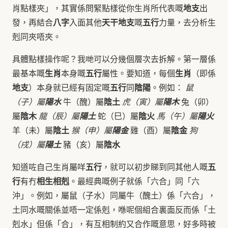
地支
肖點樣夾」，其實係問緊點樣從你生肖所代表嘅
出
八字
天干地支
五行
發，再結合
入面其他
嘅
力量，去分析生
剋同夾唔夾。
具體點樣操作呢？我哋可以分幾個層次去拆解。第一層係
生肖
五行
生肖
最基本嘅
本身嘅
屬性。要知道，每個
（即係
地支
五行
陰陽
）本身就已經有固定嘅
同
。例如：
鼠
陰土
（子）屬
陽水
牛（醜）屬
虎（寅）屬
陽木
兔（卯）
陰木
陰火
屬
龍（辰）屬
陽土
蛇（巳）屬
馬（午）屬
陽火
陰土
陰金
羊（未）屬
猴（申）屬
陽金
雞（酉）屬
狗
陰水
（戌）屬
陽土
豬（亥）屬
五行
五
知道咗自己生肖屬咩
，就可以初步睇到同其他人嘅
行
相生相剋
有冇
。最經典嘅例子就係「六合」同「六
沖」。例如，屬鼠（子水）同屬牛（醜土）係「六合」，
土同水嘅關係並唔一定係剋，喺呢個組合裏面反而係「土
剋水」但係「合」，有互相制約又合作嘅意思，好多時被