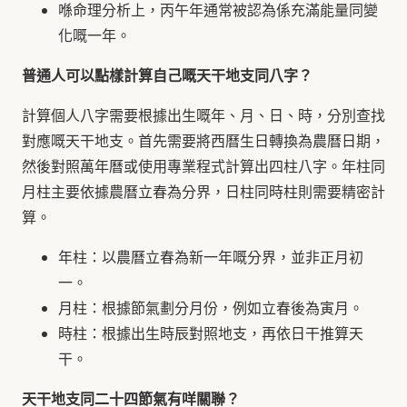
喺命理分析上，丙午年通常被認為係充滿能量同變
化嘅一年。
普通人可以點樣計算自己嘅天干地支同八字？
計算個人八字需要根據出生嘅年、月、日、時，分別查找
對應嘅天干地支。首先需要將西曆生日轉換為農曆日期，
然後對照萬年曆或使用專業程式計算出四柱八字。年柱同
月柱主要依據農曆立春為分界，日柱同時柱則需要精密計
算。
年柱：以農曆立春為新一年嘅分界，並非正月初
一。
月柱：根據節氣劃分月份，例如立春後為寅月。
時柱：根據出生時辰對照地支，再依日干推算天
干。
天干地支同二十四節氣有咩關聯？