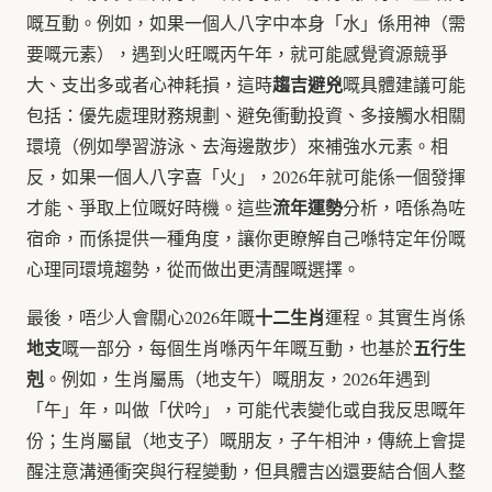
嘅互動。例如，如果一個人八字中本身「水」係用神（需
要嘅元素），遇到火旺嘅丙午年，就可能感覺資源競爭
趨吉避兇
大、支出多或者心神耗損，這時
嘅具體建議可能
包括：優先處理財務規劃、避免衝動投資、多接觸水相關
環境（例如學習游泳、去海邊散步）來補強水元素。相
反，如果一個人八字喜「火」，2026年就可能係一個發揮
流年運勢
才能、爭取上位嘅好時機。這些
分析，唔係為咗
宿命，而係提供一種角度，讓你更瞭解自己喺特定年份嘅
心理同環境趨勢，從而做出更清醒嘅選擇。
十二生肖
最後，唔少人會關心2026年嘅
運程。其實生肖係
地支
五行生
嘅一部分，每個生肖喺丙午年嘅互動，也基於
剋
。例如，生肖屬馬（地支午）嘅朋友，2026年遇到
「午」年，叫做「伏吟」，可能代表變化或自我反思嘅年
份；生肖屬鼠（地支子）嘅朋友，子午相沖，傳統上會提
醒注意溝通衝突與行程變動，但具體吉凶還要結合個人整