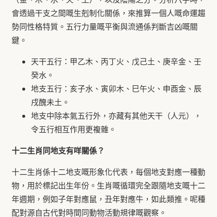
會透過干支之間嘅生剋制化關係，來推算一個人嘅命運趨
勢同性格特質。五行力量嘅平衡與流通係判斷吉凶嘅關
鍵。
天干五行：甲乙木、丙丁火、戊己土、庚辛金、壬
癸水。
地支五行：亥子水、寅卯木、巳午火、申酉金、辰
戌醜未土。
地支中除本氣五行外，亦藏有其他天干（人元），
令五行相互作用更複雜。
十二生肖同地支有咩關係？
十二生肖係十二地支嘅形象化代表，每個地支對應一種動
物，用於標記出生年份。生肖嘅循環完全跟隨地支嘅十二
年週期，例如子年對應鼠，丑年對應牛，如此類推。呢種
配對源自古代對時間同動物活動規律嘅觀察。