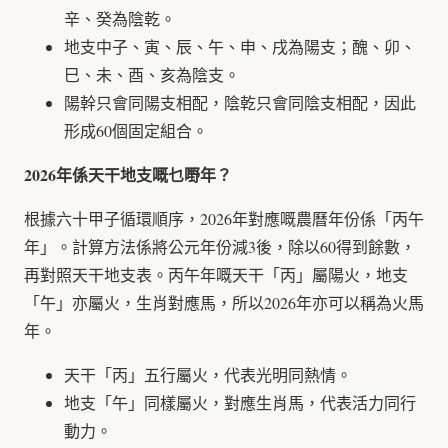
辛、癸為陰乾。
地支中子、寅、辰、午、申、戌為陽支；醜、卯、
巳、未、酉、亥為陰支。
陽幹只會同陽支相配，陰乾只會同陰支相配，因此
形成60個固定組合。
2026年係天干地支嘅乜嘢年？
根據六十甲子循環順序，2026年對應嘅農曆年份係「丙午
年」。計算方法係將公元年份減3後，除以60得到餘數，
再對照天干地支表。丙午年嘅天干「丙」屬陽火，地支
「午」亦屬火，生肖對應馬，所以2026年亦可以稱為火馬
年。
天干「丙」五行屬火，代表光明同熱情。
地支「午」同樣屬火，對應生肖馬，代表活力同行
動力。