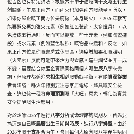
位
六十甲子
干支
五行生
吉凶也有特定講法。根據
循環同
嘅
剋
關係，午屬正南方，而丙火也加強南方嘅能量。所以，
如果你屋企嘅正南方位是廚房（本身屬火），2026年就可
能要避免再加強火元素（例如紅色裝飾、太多燈具），以
五行
免造成
過旺，反而可以擺放一些土元素（例如陶瓷擺
設）或水元素（例如藍色裝飾）嘅物品來緩和。反之，如
果正南方位是你嘅書房或休息區，適度增加柔和嘅照明
（火元素）反而可能帶來活力與靈感。這些調整並非一成
生辰八字
不變，需要結合你屋企實際間格同個人嘅
來微
相生相剋
資深從業
調，但原理都係追求
嘅動態平衡。有啲
者
會建議，喺火年特別要注意家居電線、爐具嘅安全檢
命理預測
查，這也係一種將
嘅「火旺」意象，轉化為實質
安全提醒嘅生活應用。
八字分析
命理諮詢
對於想喺2026年進行
或
嘅朋友，首先要
農曆
時辰
八字排盤
搞清楚自己嘅
出生日期與
，進行
。由於
干支
2026年嘅
組合丙午，會同每個人原有嘅八字產生唔同