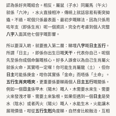
認為係好夾嘅組合。相反，屬鼠（子水）同屬馬（午火）
就係「六沖」，水火直接相沖，傳統上就話容易有衝突拗
撬。不過，呢個只係最表面、最初步嘅睇法，因為只係用
咗年支（即係生肖）呢一個資訊，完全冇考慮到個人完整
八字
入面其他七個字嘅影響。
八字
日主五行
所以要深入啲，就要進入第二層：睇埋
嘅
。
天干
所謂「日主」，即係你出生日嘅
，代表你自己。呢個
先至係你成個命盤嘅核心。好多人誤會以為自己生肖屬火
就係火命，其實唔一定㗎！你可能生肖屬龍（土），但你
日主
可能係庚金，咁你其實係「金命」而唔係「土命」。
五行生肖夾唔夾
日主五行
，更重要係要睇兩個人
嘅關係。
日主
例如一個
係甲木（陽木）嘅人，木需要水來生、需要
日主
火來發洩才華、需要土來紮根。如果佢遇到一個
是癸
水（陰水）或者丙火（陽火）嘅人，水能生木，火能讓木
五行生剋
展現價值，咁從
角度睇，自然會比較融洽，互相