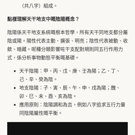
（共八字）組成。
點樣理解天干地支中嘅陰陽概念？
陰陽係天干地支系統嘅根本哲學，所有天干同地支都分屬
陰或陽。陽性代表主動、擴張、明亮；陰性代表被動、收
斂、暗藏。呢種分類影響咗干支配對規則同五行作用力
式，係分析事物動態平衡嘅基礎。
天干陰陽：甲、丙、戊、庚、壬為陽；乙、丁、
己、辛、癸為陰。
地支陰陽：子、寅、辰、午、申、戌為陽；醜、
卯、巳、未、酉、亥為陰。
應用原則：陰陽調和為吉，例如八字追求五行力量
同陰陽屬性嘅平衡。