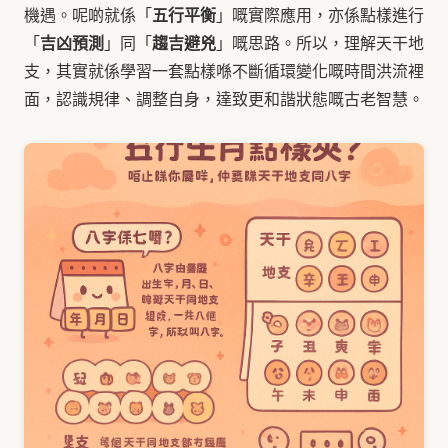
五行平衡
機遇。呢啲就係「
」嘅實際應用，亦係點樣進行
吉凶預測
趨吉避兇
「
」同「
」嘅思路。所以，理解天干地
支，其實就係學習一套點樣喺不斷循環變化嘅時間洪流裡
面，認識規律、調整自身，達致更和諧狀態嘅古老智慧。