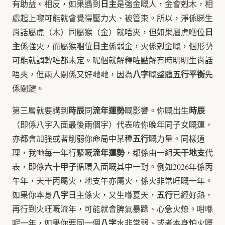
日主
有助益。相反，如果遇到
是強金嘅人，金會剋木，相
處起上嚟可能就會覺得壓力大、被管束。所以，淨係睇生
日
肖話屬虎（木）同屬猴（金）就唔夾，但如果屬虎嗰位
主
日主
係強火，而屬猴嗰位
係弱金，火係剋金嘅，個形勢
可能就調轉咗都未定。呢個就解釋咗點解有時明明生肖話
八字
五行平衡
唔夾，但兩人關係又好哋哋，因為
嘅整體
先
係關鍵。
時辰
流年運勢
時辰
第三層就要講到
同
嘅影響。你嘅出生
（即係八字入面最後兩個字）代表咗你晚年同子女嘅運，
五行
亦都會加強或者削弱你命局中某種
嘅力量。同樣道
流年運勢
天干地支
理，我哋每一年行緊嘅
，都係由一組
代
六十甲子
表，即係
循環入面嘅其中一對。例如2026年係丙
午年，天干丙屬火，地支午亦屬火，係火非常旺嘅一年。
八字
五行
如果你本身
日主係火，又生喺夏天，
已經好熱，
再行到火旺嘅流年，可能就會脾氣暴躁、心急火燎。咁喺
八字
呢一年，如果你要同一個
水非常弱、或者本身怕火嘅