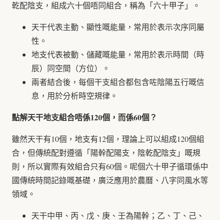
乾配陰支，組成六十個唔同組合，稱為「六十甲子」。
天干代表主動、顯性嘅能量，常用於表示次序同屬
性。
地支代表被動、儲藏嘅能量，常用於表示時間（時
辰）同空間（方位）。
兩者結合後，每個干支組合都包含咗陰陽五行嘅信
息，用於分析時空規律。
點解天干地支組合唔係120個，而係60個？
雖然天干有10個，地支有12個，理論上可以組成120個組
合，但傳統配對遵循「陽幹配陽支，陰乾配陰支」嘅規
則，所以實際有效組合只有60個。呢個六十甲子循環係中
國傳統時間記錄嘅基礎，廣泛應用於農曆、八字同風水等
領域。
天干中甲、丙、戊、庚、壬為陽幹；乙、丁、己、