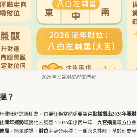
2026年九宮飛星財位佈局
樣搵？
點樣搵出2026年嘅
26年催旺財運嘅朋友，首要任務當然係要識得
流年運勢
九宮飛星
住
嘅變化去調整。2026年係丙午年，
嘅方位會
佈局
財位
。簡單啲講，
主要分兩種：一係永久性嘅、基於你間屋