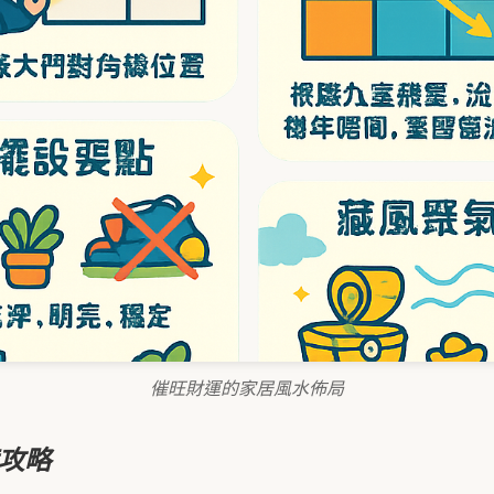
催旺財運的家居風水佈局
攻略