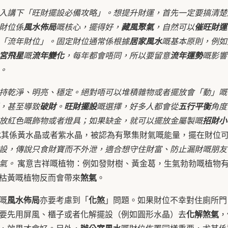
入講下「旺財擺設必備攻略」。想提升財運，首先一定要搞清楚
財位係
風水佈局
嘅核心，擺得好，
藏風聚氣
，自然可以
催旺財運
「流年財位」。固定財位通常係根據
居家風水
嘅基本原則，例如
宮飛星
嘅
流年變化
，每年都會唔同，所以要留意
流年運勢
嘅影響
。
持乾淨、明亮、穩定。絕對唔可以堆積雜物或者擺放會「動」嘅
，甚至導致
破財
。
旺財擺設
嘅選擇，好多人都會從
五行平衡
角度
放紅色嘅飾物或者燈具；如果缺金，就可以擺放金屬製嘅
招財小
尤其係黃水晶或者紫水晶，被認為有聚集財氣嘅能量，擺在財位
設，傳說只食財寶而不外泄，適合想守住財富、防止漏財嘅朋友
財氣。
寓意吉祥嘅植物：例如發財樹、黃金葛，生氣勃勃嘅植物
煞氣
枯黃嘅植物反而會帶來
。
風水佈局
化煞
嘅
亦要考慮到「
」問題。如果財位不幸對住廁所門
化解煞氣
要先用屏風、櫃子或者化解擺設（例如圓形水晶）去
，