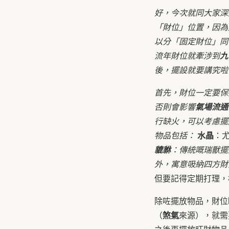
好，今次就同大家深
「財位」位置，因為
以分「固定財位」同
流年財位就牽涉到
九
後，擺設就要講究啦
首先，財位一定要保
否則會影響
氣場流通
行缺火，可以考慮擺
水晶
物品包括：
：
貔貅
：傳統嘅瑞獸擺
外，寓意吸納四方
但要記得定期打理，
除咗擺放物品，財位
煞氣
（
來源），就需