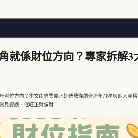
度角就係財位方向？專家拆解3
26年財位方向？本文由專業風水師傅教你結合流年飛星與個人命
常見謬誤，催旺正財偏財！