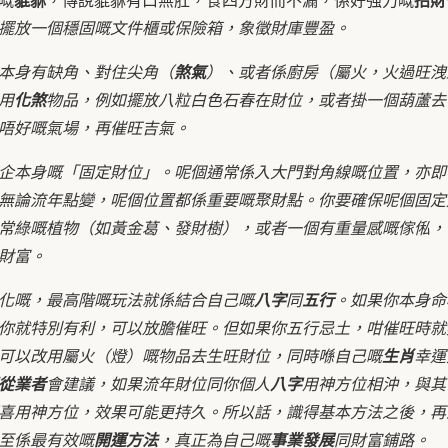
擺放一個穩固嘅文件櫃或保險箱，象徵財庫豐盈。
本身有缺角、對住尖角（
煞氣
）、或者係廚房（屬火，火過旺洩
用
化煞
物品，例如擺放八粒白色石春在財位，或者掛一個葫蘆去
唔好嘅氣場，再催旺吉氣。
企本身嘅「固定財位」。呢個通常係入大門對角線嘅位置，亦即
無論流年點變，呢個位置都係重要嘅聚財點。你要確保呢個固定
常綠嘅植物（如黃金葛、發財樹），或者一個有重量感嘅傢俬，
財富。
化嘅，最高階嘅玩法就係結合自己嘅
八字
同
五行
。如果你本身命格
你就特別有利，可以放膽催旺。但如果你五行忌土，咁催旺時就
可以改用屬火（燈）嘅物品去生旺財位，同時喺自己嘅
生肖
幸運
從業者
會建議，如果流年財位同你個人
八字
用神方位相沖，與其
喜用神方位，效果可能更持久。所以話，識得基本方法之後，再
至係最有效嘅
開運方法
，真正為自己嘅
事業發展
同財富鋪路。