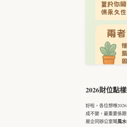
2026財位點
好啦，各位想喺20
成不變，最重要係跟
風水
屋企同辦公室嘅