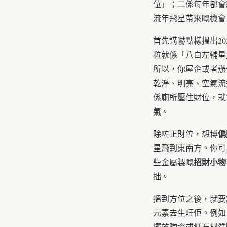
位」；二係每年都會
流年飛星帶來嘅機會
首先講嚇點樣搵出20
粒就係「八白左輔星
所以，你屋企或者辦
乾淨、明亮、空氣流
係廁所壓住財位，就
氣。
偏
除咗正財位，想博
星飛到東南方。你可
招財小物
些金屬製嘅
拙。
搵到方位之後，就要
元素去生旺佢。例
擺放陶瓷或紅石材質