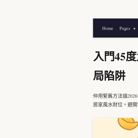
Home
Pages
▼
入門45
局陷阱
仲用緊舊方法搵20
居家風水財位。避開