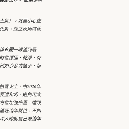
土氣），就要小心處
化解。總之原則就係
係
玄關
一眼望到最
財位穩固、乾淨、有
例如沙發或櫃子，都
喜火土，咁2026年
要溫和啲，避免用太
方位加強佈置，達致
催旺流年財位，不如
深入瞭解自己嘅
流年