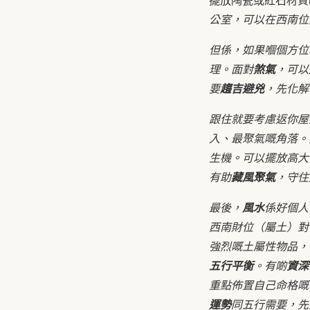
公室，可以在西南位
但係，如果嗰個方位
理。面對
煞氣
，可以
要
趨吉避兇
，先化解
跟住就要考慮返你屋
入、最聚氣嘅角落。
生機。可以擺放高大
有助
藏風聚氣
，守住
最後，
風水
係好個人
西南財位（屬土）對
強烈嘅土屬性物品，
五行平衡
。有啲
資深
重點佈置自己命格嘅
運勢
同五行需要，先