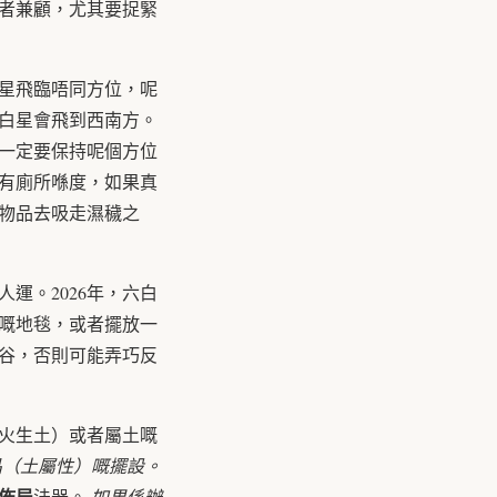
者兼顧，尤其要捉緊
星飛臨唔同方位，呢
八白星會飛到西南方。
一定要保持呢個方位
有廁所喺度，如果真
物品去吸走濕穢之
運。2026年，六白
嘅地毯，或者擺放一
谷，否則可能弄巧反
火生土）或者屬土嘅
晶（土屬性）嘅擺設。
佈局
法器。
如果係辦