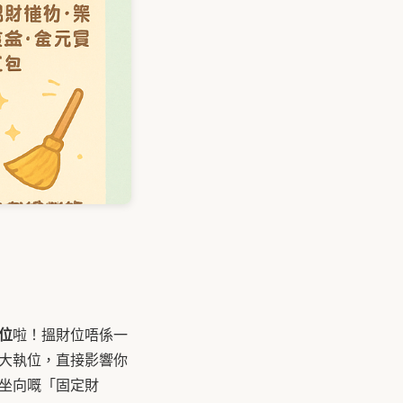
財位
啦！搵財位唔係一
大執位，直接影響你
坐向嘅「固定財