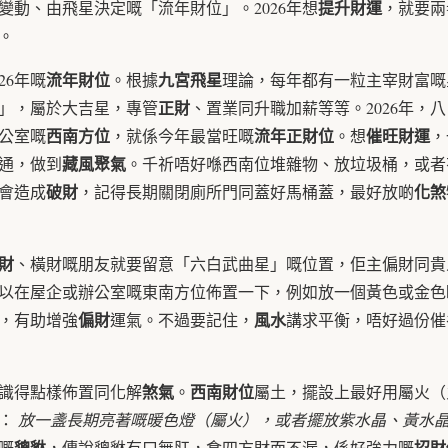
提升財運
變動、由飛星決定嘅「流年財位」。2026年想
，就要兩
。
流年財位
九宮飛星
26年嘅
。根據
理論，每年都有一粒主宰財富嘅
正財
」，屬於大吉星，專管
、置業同升職加薪等等。2026年，
西南方位
流年正財位
催旺財運
公室嘅
，就係今年最當旺嘅
。想
，
藏風聚氣
通，做到
。千祈唔好喺西南位堆雜物、放垃圾桶，或者
破財
化煞
會造成
，記得長期關閉廁所門同蓋好馬桶蓋，最好放啲
財
、橫財嘅朋友就要留意「六白武曲星」嘅位置，佢主偏財同貴人
以在屋企或辦公室嘅東南方位佈置一下，例如放一個黃色或金色
偏財
風水
，有助增強
運氣。不過要記住，
講求平衡，唔好過份催
煞氣
西南財位
識得點樣佈置同化解
。
屬土，擺設上最好用屬火（
如：
放一盞長期亮著嘅暖色燈（屬火），或者擺放紫水晶、黃水
貔貅
招財
嘅
，傳說貔貅有口無肛，食四方財而不漏，係好強力嘅