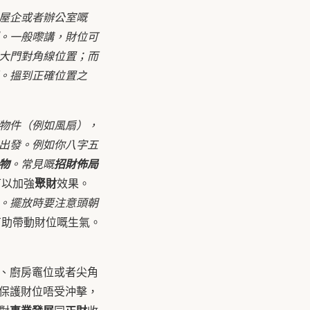
屋企或者辦公室嘅
。一般嚟講，財位可
大門對角線位置；而
。搵到正確位置之
物件（例如風扇），
出發。例如你八字五
物
。常見嘅
招財佈局
聚財
可以加強
效果。
。擺放時要注意頭朝
有助帶動財位嘅生氣。
、廚房竈位或者尖角
保護財位唔受沖擊，