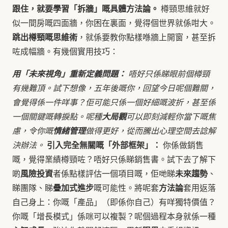
跟住，就要學習「拆牆」嘅具體方法論。
樽頸思維就好
似一間房嘅四面牆，你困在裏面，覺得個世界就係咁大。
跳出樽頸嘅思維術
，就係要教你點樣喺牆上開窗，甚至拆
咗成幅牆。有幾個實用技巧：
用「未來視角」重新定義問題：
唔好只係睇眼前個樽頸
有幾難頂。試下想像，五年後嘅你，回望今日呢個難關，
會覺得係一件咩事？佢可能只係一個好細嘅波折，甚至係
一個關鍵嘅轉捩點。呢種
大局觀
可以即刻減輕你當下嘅焦
慮，令你嘅
情緒管理
做得更好，從而騰出心理空間去諗解
引入完全無關嘅「外部框架」：
決辦法。
你係做銷售
嘅，覺得業績樽頸咗？唔好只係睇銷售書。試下去了解下
風險投資
未來趨勢
啲
者係點樣評估一個項目嘅，佢哋睇
、
疊加式進步
方法論
睇團隊、睇
嘅可能性。將呢套
套用返落
自己身上：你嘅「產品」（即係你自己）有咩獨特價值？
你嘅「增長模式」係咪可以複製？呢個過程本身就係一種