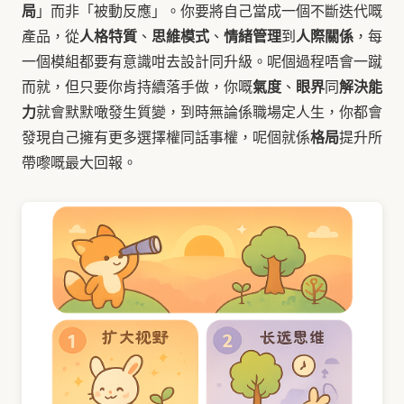
局
」而非「被動反應」。你要將自己當成一個不斷迭代嘅
人格特質
思維模式
情緒管理
人際關係
產品，從
、
、
到
，每
一個模組都要有意識咁去設計同升級。呢個過程唔會一蹴
氣度
眼界
解決能
而就，但只要你肯持續落手做，你嘅
、
同
力
就會默默噉發生質變，到時無論係職場定人生，你都會
格局
發現自己擁有更多選擇權同話事權，呢個就係
提升所
帶嚟嘅最大回報。