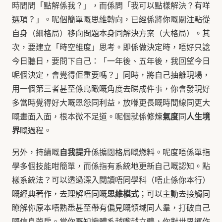
時間問「點解係我？」，而係問「我可以點樣解決？有咩
選項？」。呢個簡單嘅思維轉向，已經係將你嘅關注點從
自身（細格局）移向問題本身同解決方案（大格局）。其
次，要建立「時空維度」思考。即係做決定時，唔好只諗
今日聽日，要問下自己：「一年後、五年後，我回望今日
呢個決定，會覺得佢重要嗎？」同時，將自己抽離現場，
用一個第三者甚至係鳥瞰嘅角度去睇成件事，你會發現好
多當時覺得好大嘅恩怨同利益，放喺更長嘅時間線同更大
氣度
人生境
嘅畫面入面，根本微不足道。呢個就係修煉
同
界
嘅過程。
自我提升
另外，持續嘅
係擴闊格局嘅燃料。呢度唔係單指
學多個技能咁簡單，而係指有系統地更新自己嘅認知。點
樣系統法？可以透過深入閱讀唔同學科（唔止係你本行）
思維模式
嘅經典著作，去理解唔同嘅
；可以主動去接觸同
瞭解你原本唔熟悉甚至帶有偏見嘅領域同人羣，打破自己
嘅信息繭房。當你嘅知識體系越嚟越立體，你對世界運作