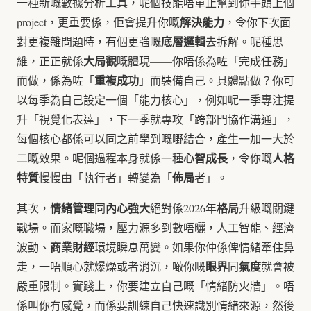
一種新嘅數據分析工具，呢個技能唔單止幫到你手頭上個
解決能力
project，更重要係，佢會提升你嘅
，令你下次面
底層邏輯
對更複雜問題時，有個更強嘅
去拆解。呢種思
大局觀
維，正正就係
嘅體現——你唔係為咗「完成任務」
重複成功
而做，係為咗「
」而裝備自己。具體點做？你可
以每季為自己設定一個「能力核心」，例如呢一季專注提
升「視覺化表達」，下一季就專攻「跨部門協作溝通」，
每個核心都係可以同之前學到嘅嘢結合，產生一加一大於
心智成長
人格
二嘅效果。呢個過程本身就係一種
，令你嘅
特質
佈局
慢慢由「執行者」轉變為「
者」。
情緒管理
內心強大
格局
其次，
同
絕對係2026年
升級嘅關鍵
戰場。而家嘅職場，壓力源多到數唔曬，人工智能、經濟
商業財經
波動、
環境瞬息萬變。如果你仲係俾情緒牽住鼻
眼界
氣度
走，一唔順心就爆燥或者消沉，噉你嘅
同
就會被
嚴重限制。實踐上，你要建立自己嘅「情緒防火牆」。唔
係叫你冇感覺，而係要訓練自己快速識別情緒來源，然後