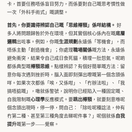
卡，首要任務唔係盲目努力，而係要對自己嘅思考慣性做
一次「外科手術式」嘅調整。
首先，你要識得辨認自己嘅「思維樽頸」係咩結構。
好
底層
多人將問題歸咎於外在環境，但其實個核心係內在嘅
邏輯
生涯規劃
出咗事。例如，你嘅
永遠係「等機會」，而
職場關係
唔係主動「創造機會」；你處理
嘅方法，永遠係
避免衝突，結果令自己成日食死貓，積埋一肚怨氣。呢啲
樽頸思維
都係典型嘅
。點樣辨認？有個好簡單嘅方法：留
意你每次遇到挫折時，腦入面即刻彈出嚟嘅第一個念頭係
咩。如果次次都係「唉，又係咁」、「冇辦法啦」、「我
搞唔掂嘅」，噉就係警號，說明你已經陷入一種固定嘅、
心理學
跳出樽頸
自我限制嘅
反應模式。要
，就要刻意喺呢
個念頭出現時，停一停，問自己：「除咗呢種諗法，仲有
自我
冇第二種、甚至第三種角度去睇呢件事？」呢個就係
提升
嘅第一步——覺察。