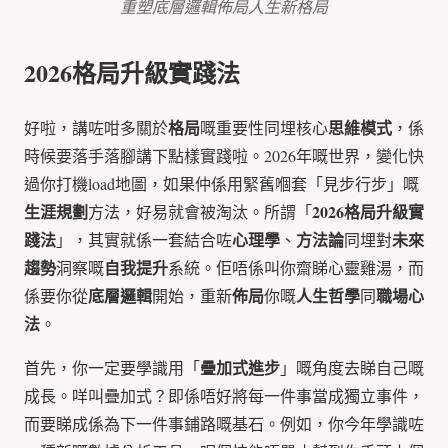
重塑底層邏輯佈局人生新格局
2026格局升級實踐法
格局
思維模式
好啦，講咗咁多關於
嘅重要性同埋核心
，係
時候要落手落腳講下點樣實踐啦。2026年嘅世界，變化快
過你打機load地圖，如果仲係用緊舊嗰套「見步行步」嘅
生涯規劃
2026格局升級實
方法，好易就會被淘汰。所謂「
踐法
心理學
方法論
未來
」，其實就係一套結合咗
、
同埋對
趨勢
自我提升
洞察嘅
系統。佢唔係叫你齋睇心靈雞湯，而
底層邏輯
佈局
人生哲學
職場心
係要你從
開始，重新
你嘅
同
法
。
疊加式進步
首先，你一定要學識用「
」嘅角度去睇自己嘅
成長。咩叫疊加式？即係唔好將每一件事當成獨立事件，
而要睇成係為下一件事鋪路嘅基石。例如，你今年學識咗