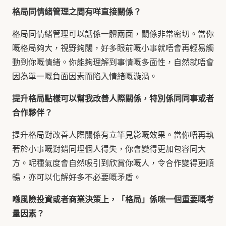
格局同情緒管理之間有咩直接關係？
格局同情緒管理可以話係一體兩面，關係非常密切。當你
嘅格局夠大，視野夠闊，好多眼前嘅小事就唔會再輕易觸
動到你嘅情緒。你能夠理解到事情嘅多面性，自然就唔會
因為單一嘅負面因素而陷入情緒嘅漩渦。
提升格局點樣可以幫我改善人際關係，特別係同同事或者
合作夥伴？
提升格局對改善人際關係有立竿見影嘅效果。當你唔再執
著於小事嘅對錯同埋個人得失，你會變得更加包容同大
方。呢種氣度會自然吸引到欣賞你嘅人，令合作變得更順
暢，亦可以化解好多不必要嘅矛盾。
喺風險投資或者商業決策上，「格局」係咪一個重要嘅考
量因素？