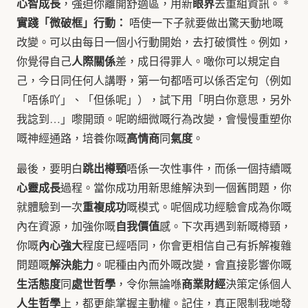
心智成長
眼界
，強迫你離開舒適區，用新
去重組資訊。 *
實踐「微破框」行動：
唔使一下子就要做出驚天動地嘅
改變。可以由每日一個小行動開始，去打破慣性。例如，
人際關係
你覺得自己
差，成日得罪人。噉你可以規定自
己，今日同任何人講嘢，第一句都唔可以係否定句（例如
「唔係吖」、「但係呢」），試下用「明白你意思，另外
我諗到…」嚟開頭。呢啲細微嘅行為改變，會慢慢重塑你
高情商
氣度
嘅神經通路，培養你嘅
同
。
跳出樽頸
最後，要明白
唔係一次性事件，而係一個持續嘅
心靈成長
過程。當你成功用新思維解決到一個舊問題，你
重複成功
就體驗到一次
嘅模式。呢個成功經驗會成為你嘅
自我價值
內在資源，加強你嘅
感。下次再遇到新嘅樽頸，
內心強大
你嘅
程度已經唔同，你會更相信自己有拆解複雜
解決能力
問題嘅
。呢種由內而外嘅改變，會直接影響你嘅
生活態度
處世哲學
商業財經
同
，令你無論喺
決策定係個人
人生哲學
上，都更能掌握主動權。記住，真正限制我哋發