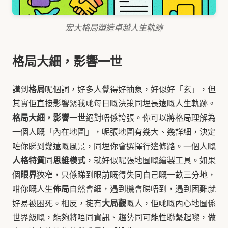
宏大格局塑造卓越人生軌跡
格局大細，影響一世
格局
講到
呢個詞，好多人覺得好抽象，好似好「玄」，但
其實佢直接影響緊我哋每日嘅決策同埋長遠嘅人生軌跡。
格局大細，影響一世
絕對唔係誇張。你可以將格局理解為
一個人嘅「內在地圖」，呢張地圖有幾大、幾詳細，決定
咗你睇到幾遠嘅風景，同埋你會選擇行邊條路。一個人嘅
人格特質
思維模式
同
，就好似呢張地圖嘅繪製工具。如果
眼界
個
狹窄，只係睇到眼前嘅得失同自己嘅一畝三分地，
佈局
咁你嘅人生
自然會細，遇到機會睇唔到，遇到困難就
大局觀
好易被困死。相反，擁有
嘅人，佢哋嘅內心地圖係
世界級嘅，能夠將唔同資訊、趨勢同可能性聯繫起嚟，做