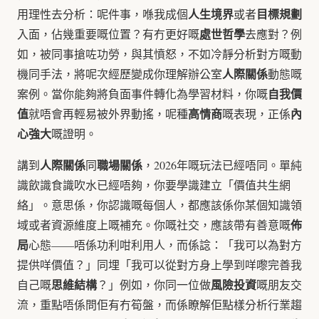
人生境界
目標規劃
用理性去分析：呢件事，喺我成個
或者
處世哲學
入面，佔幾重要嘅位置？有冇更好嘅
去應對？例
如，被同事搶咗功勞，與其憤怒，不如冷靜分析對方嘅動
人際關係
機同手法，將呢次經歷變成你理解辦公室
動態嘅
自我價
案例。當你能夠將負面事件轉化為學習材料，你嘅
值
高情商
內
就唔會再輕易被外界動搖，呢種
嘅表現，正係
心強大
嘅證明。
人際關係
職場關係
講到
同
，2026年嘅玩法已經唔同。單純
識飲識食識吹水已經唔夠，你要學識建立「價值共生網
絡」。意思係，你認識嘅每個人，都應該係你某個知識領
佈
域或者資源維度上嘅補充。你嘅社交，應該帶有善意嘅
局
心態——唔係功利咁利用人，而係諗：「我可以為對方
提供咩價值？」同埋「我可以從對方身上學到咩嚟完善我
思維結構
風險投資
自己嘅
？」例如，你同一位做
嘅朋友交
流，重點唔係問佢有冇筍盤，而係瞭解佢點樣分析行業趨