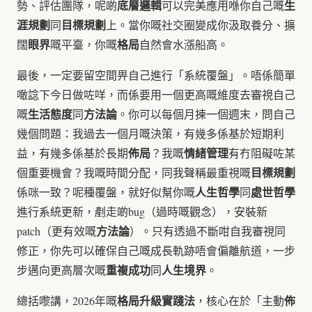
底層邏輯
生
勢、評估團隊，呢啲
可以完美應用喺你自己嘅
涯規劃
目標規劃
同
上。當你嘅社交圈變成你汲取養分、擴
眼界
格局
闊
嘅平臺，你嘅
自然會水漲船高。
最後，一定要留空間畀自己進行「系統覆盤」。唔係簡單
噉諗下今日做咗咩，而係要用一個更高嘅維度去審視自己
生活態度
方法論
嘅
同
。你可以每個月揀一個週末，問自己
幾個問題：我過去一個月嘅決策，有幾多係基於短期利
佈局
情緒管理
益，有幾多係基於長期
？我嘅
有冇阻礙咗某
目標規劃
個重要機會？我嘅時間分配，同我聲稱最重視嘅
人生哲學
處世哲學
係咪一致？呢種覆盤，就好似幫你嘅
同
進行系統更新，剷走啲bug（過時嘅觀念），安裝新
方法論
patch（更有效嘅
）。只有透過不斷咁自我審視同
修正，你先可以確保自己嘅成長軌跡唔會偏離航道，一步
重複成功
人生境界
步邁向更高層次嘅
同
。
格局升級實踐法
佈
總括嚟講，2026年嘅
，核心在於「主動