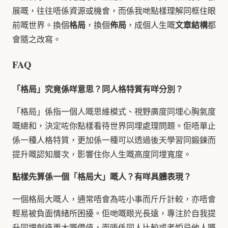
展嘅，往往唔係資源或機會，而係我哋點樣理解同框住眼
格局
佈局
文章結構
前嘅世界。換個
，換個
，成個人生嘅
都
會隨之改寫。
FAQ
「格局」究竟係咩意思？同人格特質有咩分別？
「格局」係指一個人嘅思維模式、視野廣度同埋心胸氣度
嘅總和，決定咗你點樣看待世界同埋處理問題。佢唔單止
係一種人格特質，更加係一種可以透過後天學習同鍛鍊而
提升嘅認知層次，影響住你人生嘅高度同埋寬度。
點樣先算係一個「格局大」嘅人？有咩具體表現？
一個格局大嘅人，通常唔會為咗小事而斤斤計較，亦唔會
輕易被負面情緒所困擾。佢哋嘅眼光長遠，專注於自我提
升同埋創造更大嘅價值，而唔係同人比較或者妒忌他人嘅