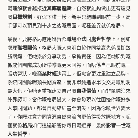
底層邏輯
嘅理解就會越接近其
，自然就能夠做出更有遠見
目標規劃
嘅
。好似下棋一樣，新手只能睇到眼前一步，高
手卻可以預見到十步之後嘅局面，呢種差異就係格局。
職場心法
處世哲學
最後，要將格局應用喺實際
同
上。例如
職場關係
處理
，格局大嘅人會明白協作同雙贏先係長期致
勝關鍵，佢哋樂於分享功勞、承擔責任，因為佢哋睇到嘅
係成個團隊成功所帶嚟嘅更大回報，而唔係自己眼前嘅一
商業財經
張功勞狀。喺
決策上，佢哋會更注重建立品牌、
系統同團隊呢類長期資產，而非單純追求單次交易嘅利潤
自我價值
最大化。佢哋更重視建立自己嘅
，而非單純追求
外界認可。當你嘅格局變大，你會發現以往困擾你嘅好多
人事同問題，都會自動縮細甚至消失，因為你嘅世界變大
了，你嘅注意力同資源自然會流向更值得投放嘅地方。呢
格局
影響一世
個就係
如何透過影響你每日嘅選擇，最終
嘅
人生哲學
。