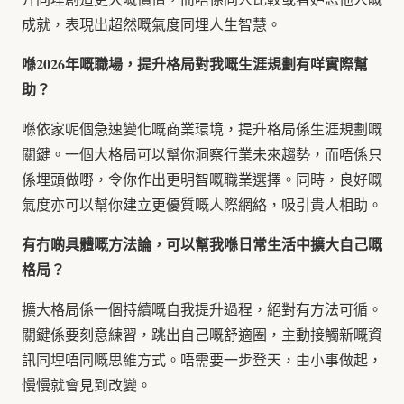
成就，表現出超然嘅氣度同埋人生智慧。
喺2026年嘅職場，提升格局對我嘅生涯規劃有咩實際幫
助？
喺依家呢個急速變化嘅商業環境，提升格局係生涯規劃嘅
關鍵。一個大格局可以幫你洞察行業未來趨勢，而唔係只
係埋頭做嘢，令你作出更明智嘅職業選擇。同時，良好嘅
氣度亦可以幫你建立更優質嘅人際網絡，吸引貴人相助。
有冇啲具體嘅方法論，可以幫我喺日常生活中擴大自己嘅
格局？
擴大格局係一個持續嘅自我提升過程，絕對有方法可循。
關鍵係要刻意練習，跳出自己嘅舒適圈，主動接觸新嘅資
訊同埋唔同嘅思維方式。唔需要一步登天，由小事做起，
慢慢就會見到改變。