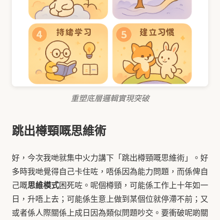
重塑底層邏輯實現突破
跳出樽頸嘅思維術
好，今次我哋就集中火力講下「跳出樽頸嘅思維術」。好
多時我哋覺得自己卡住咗，唔係因為能力問題，而係俾自
思維模式
己嘅
困死咗。呢個樽頸，可能係工作上十年如一
日，升唔上去；可能係生意上做到某個位就停滯不前；又
或者係人際關係上成日因為類似問題吵交。要衝破呢啲關