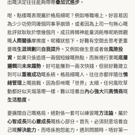
疊加式進步
出嘅決定往往能夠帶嚟
。
咁，點樣嘅表現屬於格局細呢？例如喺職場上，好容易因
為少少功勞同邊個同事爭崩頭，或者因為上司一句無心嘅
批評就耿耿於懷幾個月，成日將精神能量消耗喺呢啲微觀
人際關係
嘅
摩擦度。呢種狀態下，好難有空間去思考更重
生涯規劃
自我提升
風險投
要嘅
同
。又例如做生意或者做
資
底層
，如果只係追逐一兩個短線嘅熱點，而無視行業嘅
邏輯
未來趨勢
同
，好可能賺到一兩次快錢，但就好難建立
重複成功
情
到可以
嘅系統。格局細嘅人，往往亦都伴隨住
緒管理
上嘅挑戰，因為佢哋嘅「世界」太細，任何風吹草
內心強大
高情商
動都好似天塌落嚟一樣，難以培養出
同
嘅
生活態度
。
方法論
要擴闊自己嘅格局，絕對係一套可以練習嘅
，屬於
心智成長
心靈成長
同
嘅核心部分。首先，必須刻意培養自
解決能力
己嘅
，而唔係抱怨能力。遇到問題時，唔好第一