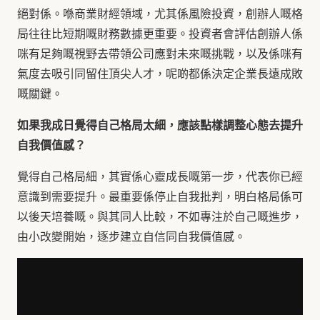
絕對係。喺商業財經領域，尤其係風險投資，創辦人嘅格
局往往比短期嘅財務數據更重要。投資者會評估創辦人係
咪有足夠嘅視野去帶領公司應對未來嘅挑戰，以及係咪有
氣度去吸引同留住頂尖人才，呢啲都係決定企業長遠成敗
嘅關鍵。
如果我成日覺得自己格局太細，應該點樣調整心態去提升
自我價值感？
覺得自己格局細，其實係心靈成長嘅第一步，代表你已經
意識到需要提升。最重要係停止自我批判，明白格局係可
以後天培養嘅。與其同人比較，不如專注於自己嘅進步，
由小改變開始，逐步建立自信同自我價值感。