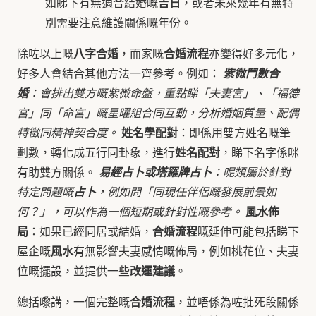
吉日
如睇下有無適合結婚嘅
，或者未來幾年有無特
別需要注意維護關係嘅年份。
八字合婚
合婚流程
除咗以上嘅
，而家嘅
亦變得好多元化，
好多人會結合其他方法一齊參考。例如：
紫微鬥數合
婚
：會排出雙方嘅紫微命盤，重點睇「夫妻宮」、「福德
宮」同「命宮」嘅星曜組合同互動，分析婚姻質量、配偶
姓名學配對
特徵同精神契合度。
：即係用雙方姓名嘅筆
姓名配對
劃數，轉化成五行同卦象，進行
，睇下名字係咪
有助雙方關係。
易經占卜或塔羅牌占卜
：呢類屬於針對
特定問題嘅
占卜
，例如問「同現任伴侶嘅發展前景如
風水佈
何？」，可以作為一個短期或針對性嘅參考。
局
合婚流程
：如果已經同居或結婚，
嘅延伸可能包括睇下
風水
屋企嘅
有無影響夫妻感情嘅佈局，例如桃花位、夫妻
改運建議
位嘅擺設，並提供一些
。
合婚流程
總括嚟講，一個完整嘅
，並唔係為咗批死段關係