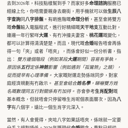
命理諮詢
去到2026年，科技點樣幫到手？而家好多
服務已
生辰八
經線上化，你唔需要親身去廟街，用手機就可以做
字查詢
八字排盤
命理分析
同
。有啲進階嘅
，甚至會將雙方
命盤
天干地支
嘅
輸入電腦程式，進行好精細嘅
互動比對，
大運
桃花運
連邊一年行緊咩
、有冇沖撞夫妻宮、
嘅變化，
合婚
都可以計算得清清楚楚。而且，現代嘅
報告唔會再係
得一句「夾」或者「唔夾」，而係會好似一份分析書，指
出：
雙方邊個階段（例如某段
大運
期間）容易有爭執，
原因係
五行
定係
神煞
影響（例如遇到「孤鸞煞」之類），
從而提早有心理準備。
大家嘅財運走勢係咪同步，對家
庭經濟規劃有冇啟示。
甚至會結合
姓名學
，睇嚇雙方姓
生肖配對
名嘅數理同五行對關係有冇加持。
亦會參考
嘅
八
基本概念，但就唔會只停留喺生肖呢個表面層次，因為
字
有八個字，遠比一個生肖字元深入。
當然，有人會覺得，夾咗八字如果話唔夾，係咪就一定要
合婚
分手？絕對唔係。2026年嘅現代
觀念，重點已經從