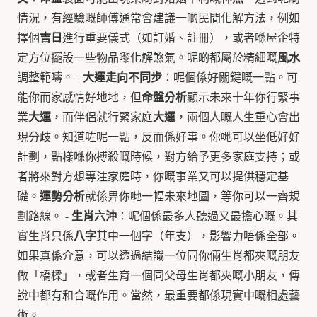
情況，有經驗嘅師傅通常會建議一啲民間化解方法，例如
吉日
擇個
進行重要儀式（如訂婚、註冊），或者喺屋企特
風水
定方位擺設一些物品嚟化解煞氣。呢啲都屬於精細嘅
大運走向不同步
調整範疇。 -
：呢個係好關鍵嘅一點。可
命盤分析
能你而家感情好地地，但
顯示未來十年你行緊事
大運
大運
業
，而伴侶就行緊家庭
，兩個人嘅人生重心會出
現分歧。知道咗呢一點，反而係好事。你哋可以坐低好好
計劃，點樣喺你搏殺嘅時候，對方給予更多家庭支持；或
者將來對方想專注家庭時，你嘅事業又可以提供穩定基
運勢分析
礎。
就係畀你哋一幅未來地圖，等你可以一齊規
生肖六沖
劃路線。 -
：呢個係最多人聽過又最擔心嘅。其
八字
實生肖只係
其中一個字（年支），影響力唔係全部。
如果真係介意，可以透過結識一位同你倆生肖都夾嘅朋友
做「橋樑」，或者生育一個同父母生肖都夾嘅小朋友，傳
說中都有和合嘅作用。當然，最重要都係現實中嘅相處藝
術。