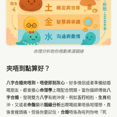
命理分析助你規劃美滿姻緣
夾唔到點算好？
八字合婚夾唔到，唔使即刻灰心
，好多情侶或者準備結婚
命理學
八
嘅朋友，都會擔心
上嘅配合問題。當你搵師傅做
字合婚
八字
五行
生肖
，發現雙方
有啲沖突，例如
相剋、
相
命盤
姻緣分析
沖，又或者
顯示
出嚟嘅結果唔係咁理想，真
合婚
係會幾頭痛。但係你要記住，
唔係為咗判你哋「死