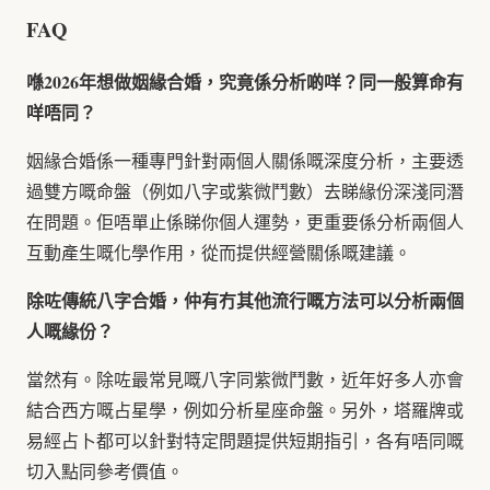
FAQ
喺2026年想做姻緣合婚，究竟係分析啲咩？同一般算命有
咩唔同？
姻緣合婚係一種專門針對兩個人關係嘅深度分析，主要透
過雙方嘅命盤（例如八字或紫微鬥數）去睇緣份深淺同潛
在問題。佢唔單止係睇你個人運勢，更重要係分析兩個人
互動產生嘅化學作用，從而提供經營關係嘅建議。
除咗傳統八字合婚，仲有冇其他流行嘅方法可以分析兩個
人嘅緣份？
當然有。除咗最常見嘅八字同紫微鬥數，近年好多人亦會
結合西方嘅占星學，例如分析星座命盤。另外，塔羅牌或
易經占卜都可以針對特定問題提供短期指引，各有唔同嘅
切入點同參考價值。