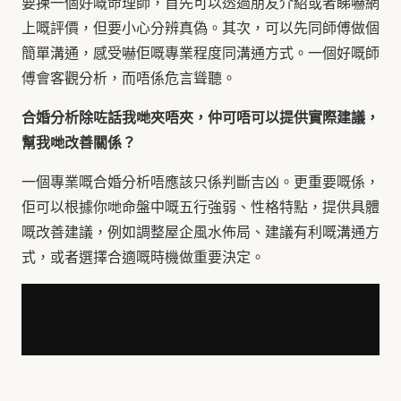
要揀一個好嘅命理師，首先可以透過朋友介紹或者睇嚇網
上嘅評價，但要小心分辨真偽。其次，可以先同師傅做個
簡單溝通，感受嚇佢嘅專業程度同溝通方式。一個好嘅師
傅會客觀分析，而唔係危言聳聽。
合婚分析除咗話我哋夾唔夾，仲可唔可以提供實際建議，
幫我哋改善關係？
一個專業嘅合婚分析唔應該只係判斷吉凶。更重要嘅係，
佢可以根據你哋命盤中嘅五行強弱、性格特點，提供具體
嘅改善建議，例如調整屋企風水佈局、建議有利嘅溝通方
式，或者選擇合適嘅時機做重要決定。