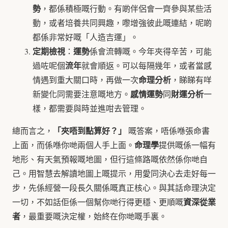
勢
，都係積極嘅行動。有啲伴侶會一齊參與某些活
動，或者培養共同興趣，嚟增強彼此嘅連結，呢啲
都係非常好嘅「人造吉運」。
定期檢視
運勢
：
係會流轉嘅。今年夾得辛苦，可能
流年
過咗呢個
就會順返。可以每隔幾年，或者當感
命理分析
情遇到重大關口時，再做一次
，睇睇有咩
感情運勢
財運分析
新變化同需要注意嘅地方。
同
一
樣，都需要與時並進咁去管理。
「夾唔到點算好？」
總而言之，
嘅答案，唔係喺張命書
命理學
上面，而係喺你哋兩個人手上面。
提供嘅係一幅有
地形、有天氣預報嘅地圖，但行這條路嘅依然係你哋自
己。用智慧去解讀地圖上嘅提示，用愛同決心去走好每一
步，先係經營一段長久關係嘅真正核心。與其話命理決定
資深從業
一切，不如話佢係一個幫你哋行得更穩、更順嘅
者
，最重要嘅決定權，始終在你哋嘅手裏。