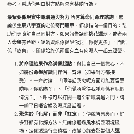
參考，幫助你明白對方點解會有某啲行為。
最緊要係現實中嘅溝通與努力
算命
命理諮詢
所有
同
，無
生辰八字查詢
奇門遁甲
論係
定係
，都係指向一個目的：幫
桃花運
助你更瞭解自己同對方。如果報告話你
弱，或者兩
命盤
人
有差距，呢啲資訊係提醒你要「做得更多」，而唔
係「放棄」。關係始終係兩個有血有肉嘅人一起去經營。
將命理結果作為溝通起點
：與其自己一個擔心，不
命盤解讀
如將份
同伴侶一齊睇（如果對方都接
受）。一齊討論：「師傅話我哋呢方面可能要留意
啲喎，你點睇？」、「你覺唔覺得我哋真係有呢個
情況？」。咁樣可以打開一道全新嘅溝通之門，講
一啲平日唔會觸及嘅深層話題。
聚焦於「化解」而非「註定」
：傳統智慧裏面，好
風水
多野都有化解方法。無論係通過
調整環境磁
運
場，定係透過行善積福、改變心態去影響個人