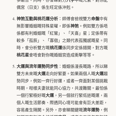
偶宮（日支）係生旺定係沖剋。
神煞互動與桃花運分析
命盤
：師傅會檢視雙方
中有
神煞
無影響婚姻嘅特殊星曜，即係
。例如雙方係唔
係都有利婚姻嘅「紅鸞」、「天喜」星；定係帶有
較多「孤辰」、「寡宿」之類代表孤獨感嘅星。同
桃花運
時，會分析雙方嘅
係同步定係錯開，對方嘅
桃花星
會唔會對你嘅婚姻宮造成衝擊等等。
大運與流年運勢同步性
：婚姻係漫長嘅路，所以睇
大運
大運
雙方未來嘅
走向好緊要。如果兩個人嘅
趨
勢同步，例如一齊行好運，或者一齊面對某個挑戰
時期，咁樣夫妻就能同心協力，共渡難關。最怕係
大運
一個行緊極好嘅
，另一個就行緊低迷嘅運，兩
個人嘅生活節奏、際遇同心境可能會有巨大差距，
流年運勢
容易產生隔閡。另外，亦會睇關鍵嘅
，例