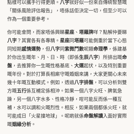
八字
點樣可以攜手行得更順。
就好似一份來自傳統智慧嘅
「關係風險評估報告」，唔係話佢決定一切，但至少可以
作為一個重要參考。
星座
塔羅牌
你可能會問，而家唔係興睇
、
咩？點解仲要睇
八字
星座
塔羅
？其實各有各專精。
同
可能側重於當下心態
感情運勢
八字
紫微鬥數
命理學
同短期
，但
同
呢類
，係建基
生辰八字
命
於你出生嘅年、月、日、時（即係
）所排出嘅
盤
大運
，去推算你一生嘅性格基底、
起伏，以及特別重要
嘅年份。對於打算長相廝守嘅婚姻來講，大家更關心未來
八字排盤
幾十年嘅互動模式。例如，透過
，可以分析到雙
五行
方嘅
係互補定係相沖。如果一個八字火旺、脾氣急
躁，另一個八字水多、性格冷靜，咁可能反而係一種互
補，水可以調和火嘅烈性。相反，如果兩個都係火旺，就
命盤解讀
可能成日「火星撞地球」。呢啲就係
入面好實際
姻緣分析
嘅
。