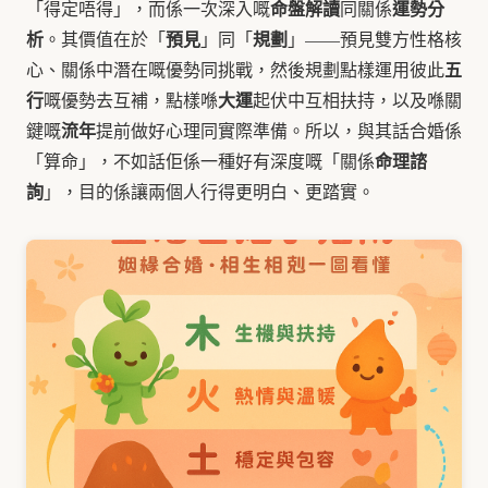
命盤解讀
運勢分
「得定唔得」，而係一次深入嘅
同關係
析
預見
規劃
。其價值在於「
」同「
」——預見雙方性格核
五
心、關係中潛在嘅優勢同挑戰，然後規劃點樣運用彼此
行
大運
嘅優勢去互補，點樣喺
起伏中互相扶持，以及喺關
流年
鍵嘅
提前做好心理同實際準備。所以，與其話合婚係
命理諮
「算命」，不如話佢係一種好有深度嘅「關係
詢
」，目的係讓兩個人行得更明白、更踏實。