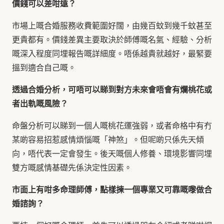
價錢可以差咁遠？
市場上嘅合婚服務收費範圍好闊，由幾百蚊到幾千蚊甚至
更貴都有。價錢差異主要取決於師傅嘅名氣、經驗、分析
嘅深入程度同埋報告嘅詳細度。唔係越貴就越好，最緊要
搵到適合自己嘅。
透過合婚分析，可唔可以睇到對方未來會唔會有爛桃花或
者出軌嘅風險？
命盤分析可以睇到一個人嘅桃花運強弱，或者命格中有冇
某啲容易招惹感情煩惱嘅「神煞」。但呢啲只係先天傾
向，唔代表一定會發生。後天嘅個人修養、環境影響同埋
雙方嘅感情基礎先係決定性因素。
市面上有咁多命理師傅，點樣揀一個專業又可靠嘅嚟做合
婚諮詢？