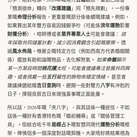
改運建議
「預測宿命」轉向「
」同「預先規劃」。一份專
命理分析
業嘅
報告，更重要嘅部分係後續嘅建議。例如，
流年運勢
如果算出某年雙方容易因錢銀爭吵（可能係
影響
財運分析
業界專業人士
），咁師傅或者
可能會建議：
該
年採取共同儲蓄計劃，減少因消費觀念引起嘅摩擦。
透
風水佈局
過
，喺屋企嘅特定方位（例如西南方代表婚姻關
係）擺放有助和諧嘅物品，去化解煞氣。
如果
命盤
顯示
某一方某段時間
桃花運
太旺，可能會建議專注發展共同興
趣，或者佩戴一些
五行
屬性的飾物來穩定情緒。
甚至會
吉日查詢
八字
建議揀選結婚
時，避開一些對雙方
有沖剋的
日子，擇個良辰吉日來增強喜事嘅正面能量。
所以話，2026年嘅「夾八字」，與其話係一種迷信，不如
話係一種好有香港特色嘅「婚前輔導」或「關係管理工
易經占卜
運勢分析
具」。佢結合咗千年
嘅智慧同現代
嘅框
架，俾情侶多一個深度對話嘅契機。大家唔好將結果視為