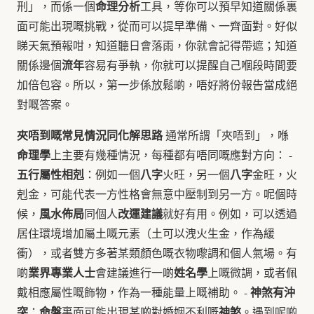
命理分析
刑」，而係一個
工具，等你可以預早知道關係裏
面可能出現嘅挑戰，從而可以提早準備、一齊面對。好似
睇天氣預報咁，知道聽日會落雨，你就會記得帶遮；知道
流年
關係邊個
容易有爭執，你就可以提醒自己嗰段時間要
加倍包容。所以，第一步係放鬆啲，唔好將份報告當成絕
對嘅答案。
夾唔到嘅常見情況同化解思路
通常所謂「夾唔到」，喺
命理學
上主要有幾種情況，每種都有唔同嘅應對方向： -
五行屬性相剋
八字
八字
：例如一個
火旺，另一個
金旺，火
剋金，可能代表一方性格會無意中壓制到另一方。呢個時
風水佈局
改運建議
候，
同個人
就好有用。例如，可以透過
居住環境增加屬土嘅元素（土可以洩火生金，作為緩
衝），或者雙方多著某類顏色嘅衣物嚟調和個人氣場。有
業界專業人士
姓名學
啲
會建議進行一啲
上嘅微調，或者佩
神煞有沖
戴相應屬性嘅飾物，作為一種能量上嘅補助。 -
突
命盤
神煞
：
裏面可能出現某啲對婚姻不利嘅
。遇到呢啲