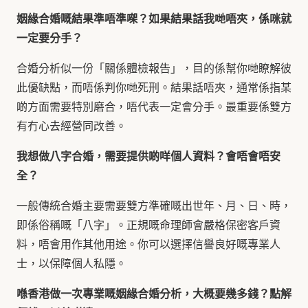
姻緣合婚嘅結果準唔準㗎？如果結果話我哋唔夾，係咪就
一定要分手？
合婚分析似一份「關係體檢報告」，目的係幫你哋瞭解彼
此優缺點，而唔係判你哋死刑。結果話唔夾，通常係指某
啲方面需要特別磨合，唔代表一定會分手。最重要係雙方
有冇心去經營同改善。
我想做八字合婚，需要提供啲咩個人資料？會唔會唔安
全？
一般傳統合婚主要需要雙方準確嘅出世年、月、日、時，
即係俗稱嘅「八字」。正規嘅命理師會嚴格保密客戶資
料，唔會用作其他用途。你可以選擇信譽良好嘅專業人
士，以保障個人私隱。
喺香港做一次專業嘅姻緣合婚分析，大概要幾多錢？點解