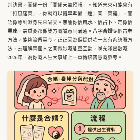
判決書，而係一份「關係天氣預報」。知道未來可能會有
「打風落雨」，你就可以提早準備「遮」同「雨褸」，而
風水
占卜
唔係等到濕身先來嗌交。無論你信
、信
、定係信
星座
八字合婚
，最重要都係雙方嘅誠意同溝通。
呢個古老
方法，能夠流傳至今，正正因為佢提供咗一套有系統嘅方
法，去理解兩個人之間微妙嘅能量互動，喺充滿變數嘅
2026年，為你嘅人生大事加上一重傳統智慧嘅參考。