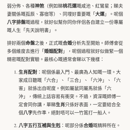
神煞
桃花運
弱分佈、各種
（例如睇
嘅咸池、紅鸞星；睇夫
大運
妻關係嘅孤辰、寡宿等）、同埋好重要嘅「
」。呢個
八字排盤
嘅過程，就好似幫你同你伴侶各自建立一份專屬
嘅人生「先天說明書」。
命盤
合婚
排好兩個
之後，正式嘅
分析先至開始。師傅會從
婚姻配對
多個維度去進行「
」，呢個過程就好似做緊一個
精密嘅配對實驗。最核心嘅通常會睇以下幾樣：
生肖配對
：呢個係最入門、最廣為人知嘅一環。大
家成日聽嘅「六合」、「三合」、「六沖」、「六
害」就係出自呢度。例如屬鼠同屬馬就係「六
沖」，傳統上話容易有衝突。不過，資深嘅師傅一
生肖
定會同你講，單睇
只係好表面，一定要結合全
八字
個
先作準，絕對唔可以一竹篙打一船人。
八字五行互補與生剋
合婚
：呢部分係
嘅精粹所在。