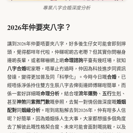
專業八字合婚深度分析
2026年仲要夾八字？
講到2026年仲要唔要夾八字，好多後生仔女可能會即刻擰
頭，覺得都咩年代啦，仲睇呢啲古老嘢？但其實你問嚇身
命理諮詢
邊啲長輩，或者睇嚇網上啲
平臺有幾旺場，就知
八字合婚
呢家嘢，唔單止冇過時，仲因為科技進步同資訊
合婚
發達，變得更加普及同「科學化」。今時今日嘅
，已
經唔係淨係拎住雙方生辰八字去俾街邊師傅睇咁簡單，而
命理分析
流年運勢
五行
係一套好詳細嘅
，結合埋
、
生剋、
神煞
紫微鬥數
婚姻
甚至
同
嘅參照，去幫一對情侶做深度嘅
配對
姻緣分析
同
。咁到底點解去到2026年，仲有咁多人信
呢？好簡單，因為婚姻係人生大事，大家都想搵多個角度
去了解彼此嘅性格契合度、未來可能會面對嘅挑戰，以及