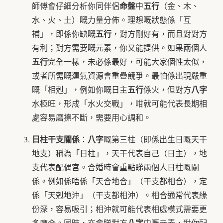
命盤
五行
師傅會仔細分析你同伴侶
中
（金、木、
水、火、土）嘅力量分佈。理想嘅狀態係「互
五行
補」，即係你缺嘅
，對方剛好有，而且對對方
有利；對方需要嘅元素，你又能提供。如果兩個人
五行
完全一樣，未必係最好，可能大家個性太似，
或者所需嘅運氣資源會重疊競爭。最怕係出現嚴重
五行
八字
嘅「相剋」，例如你嘅日主
係火，但對方
水極旺，形成「水火交戰」，咁就可能代表長期相
處容易磨擦不斷，需要用心調和。
日柱干支關係
八字
：
嘅第三柱（即係出生日嘅天干
地支）稱為「日柱」，天干代表自己（日主），地
支代表配偶宮。合婚時會重點睇兩個人日柱嘅關
係。例如係唔係「天合地合」（干支都相合），定
係「天剋地沖」（干支都相沖）。相合通常代表緣
份深，容易吸引；相沖就可能代表相處模式需要更
八字
多磨合。同時，亦會睇對方
中嘅元素，對你配