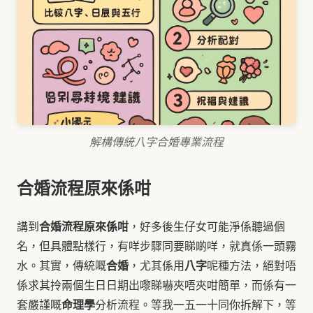
解構傳統八字合婚專業流程
合婚流程原來係咁
合婚流程原來係咁
講到
，好多後生仔女可能淨係聽過個
名，但具體點樣行，有咩步驟同要睇啲咩，就真係一頭霧
合婚
八字
水。其實，傳統嘅
，尤其係用
呢種方法，絕對唔
係求其拎兩個生日日期出嚟睇嚇夾唔夾咁簡單，而係有一
命理學
套嚴謹嘅
分析流程。等我一五一十同你拆解下，等