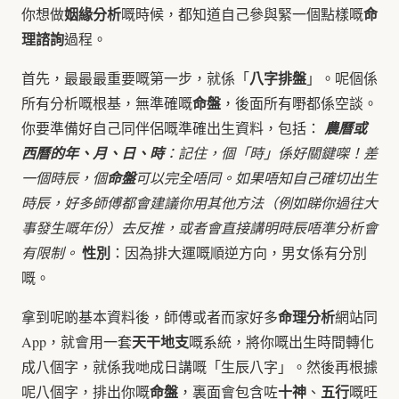
姻緣分析
命
你想做
嘅時候，都知道自己參與緊一個點樣嘅
理諮詢
過程。
八字排盤
首先，最最最重要嘅第一步，就係「
」。呢個係
命盤
所有分析嘅根基，無準確嘅
，後面所有嘢都係空談。
你要準備好自己同伴侶嘅準確出生資料，包括：
農曆或
西曆的年、月、日、時
：記住，個「時」係好關鍵㗎！差
一個時辰，個
命盤
可以完全唔同。如果唔知自己確切出生
時辰，好多師傅都會建議你用其他方法（例如睇你過往大
事發生嘅年份）去反推，或者會直接講明時辰唔準分析會
性別
有限制。
：因為排大運嘅順逆方向，男女係有分別
嘅。
命理分析
拿到呢啲基本資料後，師傅或者而家好多
網站同
天干地支
App，就會用一套
嘅系統，將你嘅出生時間轉化
成八個字，就係我哋成日講嘅「生辰八字」。然後再根據
命盤
十神
五行
呢八個字，排出你嘅
，裏面會包含咗
、
嘅旺