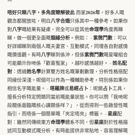
唔好只睇八字，多角度瞭解彼此
2026年
而家
，好多人嘅
八字合婚
觀念都開放咗，明白
只係其中一種參考。如果你
八字
命理學
對
嘅結果有疑慮，完全可以從其他
角度再睇
姻緣分析
紫微鬥數
睇，做一個更全面嘅
。例如： -
：可以
好詳細睇到兩個人嘅夫妻宮、互動模式，同埋各自對感情
八字
紫微鬥數
嘅價值觀。有時
睇到係沖，但係
嘅星曜組合
姓名配
可能顯示你哋係「歡喜冤家」，越吵感情越好。 -
對
姓名學
：透過
計算雙方姓名嘅筆劃數理，分析性格搭配
同緣份深淺。呢個可以作為一種輔助參考，特別係如果你
塔羅牌
易經占卜
占卜
相信名字嘅能量。 -
或
：呢類
工具，
擅長分析特定問題同當前嘅能量狀態。你可以問「我哋呢
段關係面臨嘅核心課題係咩？」，從而得到一些啟發性嘅
星座
指引，而唔係一個簡單嘅「夾定唔夾」標籤。 -
配
命理學
星座
對：雖然同傳統東方
體系不同，但
對於性格描
述同互動模式嘅分析，有時能提供非常貼地、容易理解嘅